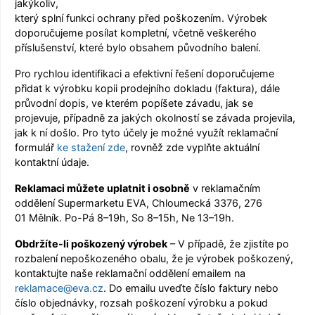
jakýkoliv,
který splní funkci ochrany před poškozením. Výrobek
doporučujeme posílat kompletní, včetně veškerého
příslušenství, které bylo obsahem původního balení.
Pro rychlou identifikaci a efektivní řešení doporučujeme
přidat k výrobku kopii prodejního dokladu (faktura), dále
průvodní dopis, ve kterém popíšete závadu, jak se
projevuje, případně za jakých okolností se závada projevila,
jak k ní došlo. Pro tyto účely je možné využít reklamační
formulář
ke stažení zde
, rovněž zde vyplňte aktuální
kontaktní údaje.
Reklamaci můžete uplatnit i osobně
v reklamačním
oddělení Supermarketu EVA, Chloumecká 3376, 276
01 Mělník. Po-Pá 8–19h, So 8–15h, Ne 13–19h.
Obdržíte-li poškozený výrobek
– V případě, že zjistíte po
rozbalení nepoškozeného obalu, že je výrobek poškozený,
kontaktujte naše reklamační oddělení emailem na
reklamace@
eva.cz
. Do emailu uveďte číslo faktury nebo
číslo objednávky, rozsah poškození výrobku a pokud