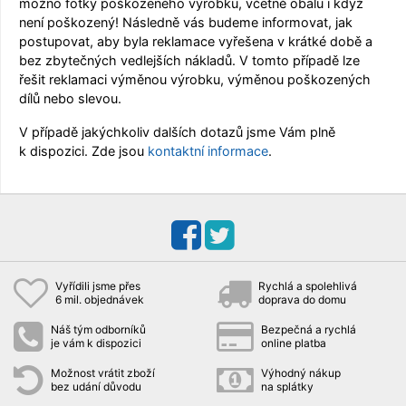
možno fotky poškozeného výrobku, včetně obalu i když
není poškozený! Následně vás budeme informovat, jak
postupovat, aby byla reklamace vyřešena v krátké době a
bez zbytečných vedlejších nákladů. V tomto případě lze
řešit reklamaci výměnou výrobku, výměnou poškozených
dílů nebo slevou.
V případě jakýchkoliv dalších dotazů jsme Vám plně
k dispozici. Zde jsou
kontaktní informace
.
Vyřídili jsme přes
Rychlá a spolehlivá
6 mil. objednávek
doprava do domu
Náš tým odborníků
Bezpečná a rychlá
je vám k dispozici
online platba
Možnost vrátit zboží
Výhodný nákup
bez udání důvodu
na splátky