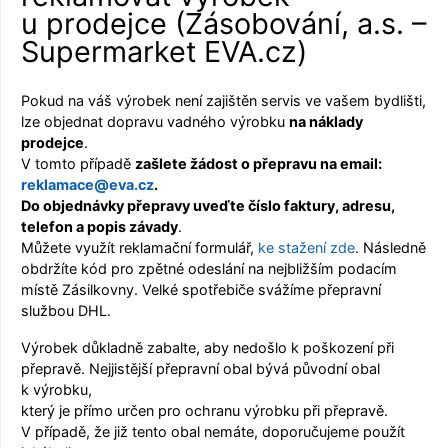
u prodejce (Zásobování, a.s. –
Supermarket EVA.cz)
Pokud na váš výrobek není zajištěn servis ve vašem bydlišti,
lze objednat dopravu vadného výrobku
na náklady
prodejce
.
V tomto případě
zašlete žádost o přepravu na email:
reklamace@
eva.cz
.
Do objednávky přepravy uveďte číslo faktury, adresu,
telefon a popis závady
.
Můžete využít reklamační formulář,
ke stažení zde
. Následně
obdržíte kód pro zpětné odeslání na nejbližším podacím
místě Zásilkovny. Velké spotřebiče svážíme přepravní
službou DHL.
Výrobek důkladně zabalte, aby nedošlo k poškození při
přepravě. Nejjistější přepravní obal bývá původní obal
k výrobku,
který je přímo určen pro ochranu výrobku při přepravě.
V případě, že již tento obal nemáte, doporučujeme použít