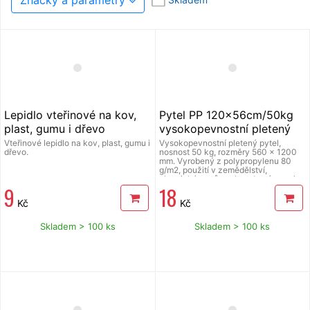
Lepidlo vteřinové na kov,
Pytel PP 120x56cm/50kg
plast, gumu i dřevo
vysokopevnostní pletený
Vteřinové lepidlo na kov, plast, gumu i
Vysokopevnostní pletený pytel,
dřevo.
nosnost 50 kg, rozměry 560 x 1200
mm. Vyrobený z polypropylenu 80
g/m2, použití v zemědělství,
chemickém průmyslu v domácnosti
9
18
aj. dále pro přepravu sypkého,
pevného zboží či materiálu
Kč
Kč
nejrůznějšího charakteru nebo po
naplnění pískem jako protipovodňová
ochrana.
Skladem > 100 ks
Skladem > 100 ks