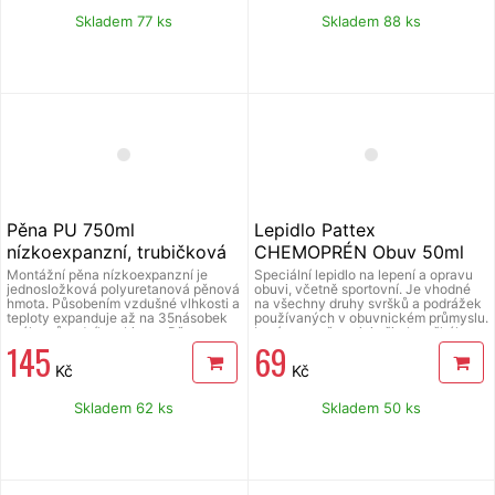
exteriéru. Přestože tento materiál není
pevný ani odolný vůči vlivům
Skladem 77 ks
Skladem 88 ks
prostředí, neklouže v ruce.
Pěna PU 750ml
Lepidlo Pattex
nízkoexpanzní, trubičková
CHEMOPRÉN Obuv 50ml
Mastersil
Montážní pěna nízkoexpanzní je
Speciální lepidlo na lepení a opravu
jednosložková polyuretanová pěnová
obuvi, včetně sportovní. Je vhodné
hmota. Působením vzdušné vlhkosti a
na všechny druhy svršků a podrážek
teploty expanduje až na 35násobek
používaných v obuvnickém průmyslu.
svého původního objemu. Pěna
Lepí a pevně spojuje širokou škálu
145
69
odolává plísním, vodě, neodolává UV
materiálů: kov, gumu, kůži, koženku,
záření, dá se přetírat.Montážní pěna
korek, plsť, textil, měkčené PVC, ABS,
Kč
Kč
nízkoexpanzní je vhodná pro vnitřní i
pěnové materiály, dřevo apod.
vnější použití na upevňování a
Zvláště vhodné pro lepení plastů o
těsnění dveřních a okenních rámů,
rozdílné tvrdosti jako jsou PVC,
Skladem 62 ks
Skladem 50 ks
lepení parapetů, opravy zdiva, omítky
polykarbonát, plexisklo, ABS apod.
v místech průchodu potrubí a pro
Nevhodné pro lepení pěnového
vyplňování dutin, prasklin a děr. Také
polystyrénu, PE, PP, teflonu.
vhodné pro izolace van, sprchových
koutů, dotěsňování střešních tašek
apod, aplikátor, objem 750 ml.