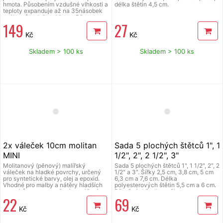
hmota. Působením vzdušné vlhkosti a
délka štětin 4,5 cm.
teploty expanduje až na 35násobek
svého původního objemu. Pěna
149
27
odolává plísním, vodě, neodolává UV
záření, dá se přetírat.Montážní pěna
Kč
Kč
nízkoexpanzní je vhodná pro vnitřní i
vnější použití na upevňování a
těsnění dveřních a okenních rámů,
Skladem > 100 ks
Skladem > 100 ks
lepení parapetů, opravy zdiva, omítky
v místech průchodu potrubí a pro
vyplňování dutin, prasklin a děr. Také
vhodné pro izolace van, sprchových
koutů, dotěsňování střešních tašek
apod, pistolová, objem 750 ml.
2x váleček 10cm molitan
Sada 5 plochých štětců 1", 1
MINI
1/2", 2", 2 1/2", 3"
Molitanový (pěnový) malířský
Sada 5 plochých štětců 1", 1 1/2", 2", 2
váleček na hladké povrchy, určený
1/2" a 3". Šířky 2,5 cm, 3,8 cm, 5 cm
pro syntetické barvy, olej a epoxid.
6,3 cm a 7,6 cm. Délka
Vhodné pro malby a nátěry hladších
polyesterových štětin 5,5 cm a 6 cm.
povrchů pro rovnoměrné nanášení
Dřevěné držadlo s očkem pro
22
69
barvy. Šířka 10 cm, výška molitanu
zavěšení.
3,5 cm, půměr rukojeti 6 mm, balení
Kč
Kč
2ks.