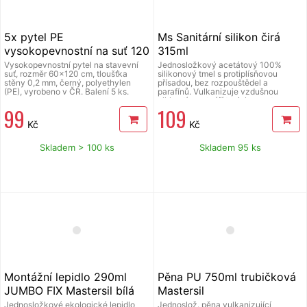
5x pytel PE
Ms Sanitární silikon čirá
vysokopevnostní na suť 120
315ml
x 60 cm, tl. 200µ, ČR
Vysokopevnostní pytel na stavevní
Jednosložkový acetátový 100%
suť, rozměr 60x120 cm, tloušťka
silikonový tmel s protiplísňovou
stěny 0,2 mm, černý, polyethylen
přísadou, bez rozpouštědel a
(PE), vyrobeno v ČR. Balení 5 ks.
parafínů. Vulkanizuje vzdušnou
vlhkostí a vytváří typickou octovou
99
109
vůni. Odolává UV záření, má
minimální smrštění, je barevně stálý,
Kč
Kč
nelze přetírat. Vhodný zejména pro
sanitární a kuchyňské použití, nádrže,
myčky aut, výrobu oken a dveří... s
Skladem > 100 ks
Skladem 95 ks
požadavky na vysokou životnost,
odolnost proti plísním, vysoké
vlhkosti, střídání teplot a časté
používání čistících prostředků.
Nevhodný pro barevné kovy, mramor,
PE, PP, barva čirá, 315 ml.
Montážní lepidlo 290ml
Pěna PU 750ml trubičková
JUMBO FIX Mastersil bílá
Mastersil
Jednosložkové ekologické lepidlo
Jednoslož. pěna vulkanizující