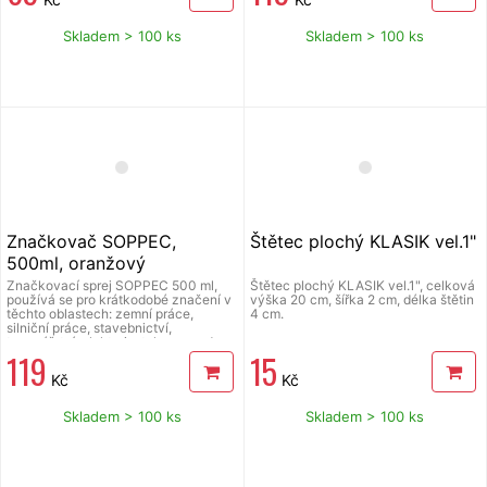
rychleschnoucí fluorescenční barva,
použitelné při teplotě -20°C až 50°C,
objem 500 ml, krytka spouště.
Skladem > 100 ks
Skladem > 100 ks
Značkovač SOPPEC,
Štětec plochý KLASIK vel.1"
500ml, oranžový
značkovací sprej
Značkovací sprej SOPPEC 500 ml,
Štětec plochý KLASIK vel.1", celková
používá se pro krátkodobé značení v
výška 20 cm, šířka 2 cm, délka štětin
těchto oblastech: zemní práce,
4 cm.
silniční práce, stavebnictví,
topenářství, elektroinstalace apod.
119
15
velmi dobrá přilnavost, vysoká
odolnost proti povětrnostním vlivům,
Kč
Kč
rychleschnoucí fluorescenční barva,
použitelné při teplotě -20°C až 50°C,
objem 500 ml, krytka spouště.
Skladem > 100 ks
Skladem > 100 ks