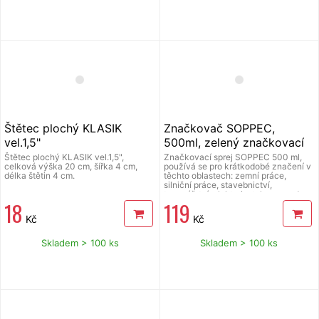
Štětec plochý KLASIK
Značkovač SOPPEC,
vel.1,5"
500ml, zelený značkovací
sprej
Štětec plochý KLASIK vel.1,5",
Značkovací sprej SOPPEC 500 ml,
celková výška 20 cm, šířka 4 cm,
používá se pro krátkodobé značení v
délka štětin 4 cm.
těchto oblastech: zemní práce,
silniční práce, stavebnictví,
topenářství, elektroinstalace apod.
18
119
velmi dobrá přilnavost, vysoká
odolnost proti povětrnostním vlivům,
Kč
Kč
rychleschnoucí fluorescenční barva,
použitelné při teplotě -20°C až 50°C,
objem 500 ml, krytka spouště.
Skladem > 100 ks
Skladem > 100 ks