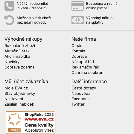
Náš tým odborníků
Bezpečná a rychlá
je vám k dispozici
online platba
Možnost vrátit zboží
Výhodný nákup
bez udání důvodu
na splátky
Výhodné nákupy
Naše firma
Rozbalené zboží
O nás
Aktuální leták
Kontakt
Akční nabídka
Doprava
Novinky
Nákupní řád
Doprava zdarma
Reklamační řád
Ochrana soukromí
Můj účet zákazníka
Další informace
Moje EVA.cz
Časté dotazy
Stav objednávky
Nápověda
Nastavení
Facebook
Zasílání nabídek
Twitter