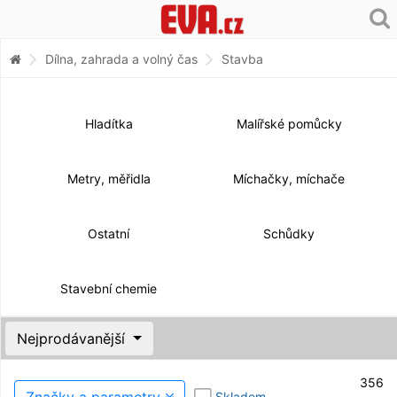
Dílna, zahrada a volný čas
Stavba
Hladítka
Malířské pomůcky
Metry, měřidla
Míchačky, míchače
Ostatní
Schůdky
Stavební chemie
Nejprodávanější
356
Značky a parametry
Skladem