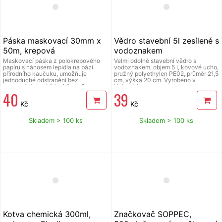
Páska maskovací 30mm x
Vědro stavební 5l zesílené s
50m, krepová
vodoznakem
Maskovací páska z polokrepového
Velmi odolné stavební vědro s
papíru s nánosem lepidla na bázi
vodoznakem, objem 5 l, kovové ucho,
přírodního kaučuku, umožňuje
pružný polyethylen PE02, průměr 21,5
jednoduché odstranění bez
cm, výška 20 cm. Vyrobeno v
zanechání zbytků lepidla, určena pro
Holandsku.
40
39
použití v interiéru pro malíře,
lakýrníky a pro využití ve
Kč
Kč
stavebnictví jako ochrana před
potřísněním ploch nebo mechanickým
poškozením, pásku je nutné odstranit
Skladem > 100 ks
Skladem > 100 ks
do 24 hodin od aplikace, jinak hrozí
poškození podkladu (odloupnutí
barvy atd.), šíře 30 mm, délka 50
metrů, tepelná odolnost do 60°C,
tloušťka 110 my, baleno v průhledné
folii.
Kotva chemická 300ml,
Značkovač SOPPEC,