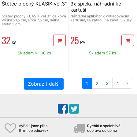
Štětec plochý KLASIK vel.3"
3x špička náhradní ke
kartuši
Štětec plochý KLASIK vel.3", celková
Náhradní aplikátor k vytlačovacím
výška 21,5 cm, šířka 7,5 cm, délka
kartuším, se zátkou na závit, 3 kusy.
štětin 5 cm.
32
25
Kč
Kč
Skladem > 100 ks
Skladem 57 ks
Zobrazit další
1
2
3
4
Vyřídili jsme přes
Rychlá a spolehlivá
6 mil. objednávek
doprava do domu