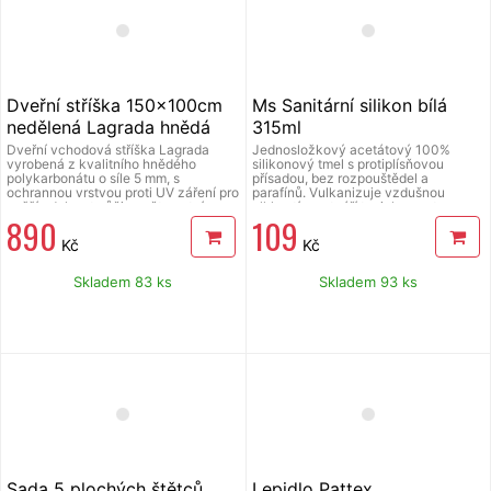
Dveřní stříška 150x100cm
Ms Sanitární silikon bílá
nedělená Lagrada hnědá
315ml
Dveřní vchodová stříška Lagrada
Jednosložkový acetátový 100%
vyrobená z kvalitního hnědého
silikonový tmel s protiplísňovou
polykarbonátu o síle 5 mm, s
přísadou, bez rozpouštědel a
ochrannou vrstvou proti UV záření pro
parafínů. Vulkanizuje vzdušnou
vyšší odolnost vůči povětrnostním
vlhkostí a vytváří typickou octovou
890
109
vlivům, držáky vyrobené z tvrzeného
vůni. Odolává UV záření, má
plastu, krajní lišty vyrobeny z hliníku s
minimální smrštění, je barevně stálý,
Kč
Kč
barevným nátěrem pro zvýšení
nelze přetírat. Vhodný zejména pro
životnosti. Ideální pro ochranu
sanitární a kuchyňské použití, nádrže,
vchodu Vašeho domova, kanceláře
myčky aut, výrobu oken a dveří... s
Skladem 83 ks
Skladem 93 ks
nebo nad klimatizaci, tepelné
požadavky na vysokou životnost,
čerpadlo. Balení obsahuje 2 ks
odolnost proti plísním, vysoké
konzole, 1 ks polykarbonátové desky,
vlhkosti, střídání teplot a časté
2 ks lišt, montážní šrouby.
používání čistících prostředků.
Nevhodný pro barevné kovy, mramor,
PE, PP, barva bílá, 315 ml.
Sada 5 plochých štětců
Lepidlo Pattex