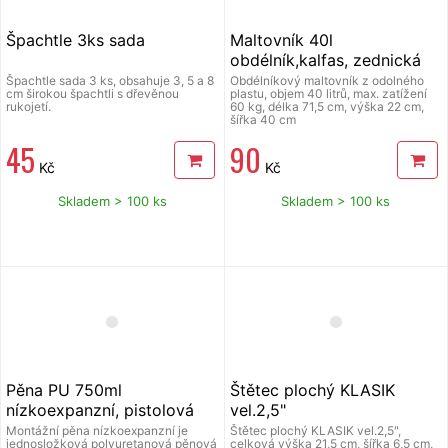
Špachtle 3ks sada
Maltovník 40l
obdélník,kalfas, zednická
nádoba, ReCycled, PE/PP
Špachtle sada 3 ks, obsahuje 3, 5 a 8
Obdélníkový maltovník z odolného
cm širokou špachtli s dřevěnou
plastu, objem 40 litrů, max. zatížení
rukojetí.
60 kg, délka 71,5 cm, výška 22 cm,
šířka 40 cm
45
90
Kč
Kč
Skladem > 100 ks
Skladem > 100 ks
Pěna PU 750ml
Štětec plochý KLASIK
nízkoexpanzní, pistolová
vel.2,5"
Mastersil
Montážní pěna nízkoexpanzní je
Štětec plochý KLASIK vel.2,5",
jednosložková polyuretanová pěnová
celková výška 21,5 cm, šířka 6,5 cm,