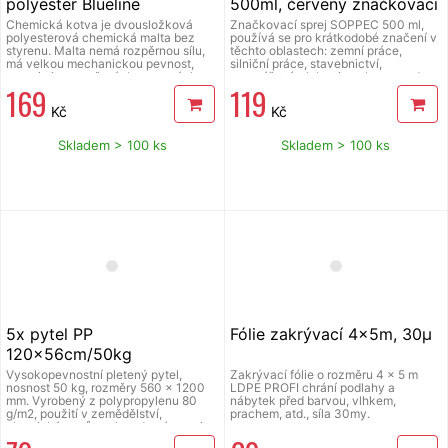
polyester Blueline
500ml, červený značkovací
sprej
Chemická kotva je dvousložková
Značkovací sprej SOPPEC 500 ml,
polyesterová chemická malta bez
používá se pro krátkodobé značení v
styrenu. Malta nemá rozpěrnou sílu,
těchto oblastech: zemní práce,
má velkou mechanickou pevnost,
silniční práce, stavebnictví,
reaguje i v uzavřených prostorách.
topenářství, elektroinstalace apod.
169
119
Kotvení závitových tyčí, objímek,
velmi dobrá přilnavost, vysoká
armovacích tyčí a obdobných,
odolnost proti povětrnostním vlivům,
Kč
Kč
nejčastěji kovových profilů, do
rychleschnoucí fluorescenční barva,
většiny plných a dutých (nutné
použitelné při teplotě -20°C až 50°C,
použití sítka) soudržných stavebních
objem 500 ml, krytka spouště.
Skladem > 100 ks
Skladem > 100 ks
materiálů – cihla, beton, kámen apod.,
odolává UV záření, dá se
opracovávat broušením, řezáním, lze
přetírat.
5x pytel PP
Fólie zakrývací 4x5m, 30µ
120x56cm/50kg
vysokopevnostní pletený
Vysokopevnostní pletený pytel,
Zakrývací fólie o rozměru 4 x 5 m
nosnost 50 kg, rozměry 560 x 1200
LDPE PROFI chrání podlahy a
mm. Vyrobený z polypropylenu 80
nábytek před barvou, vlhkem,
g/m2, použití v zemědělství,
prachem, atd., síla 30my.
chemickém průmyslu v domácnosti
aj. dále pro přepravu sypkého,