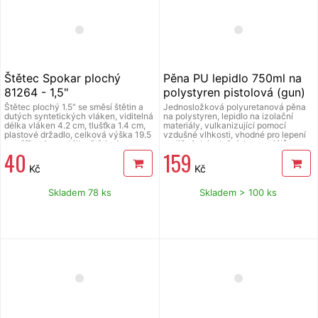
Štětec Spokar plochý
Pěna PU lepidlo 750ml na
81264 - 1,5"
polystyren pistolová (gun)
Mastersil
Štětec plochý 1.5" se směsí štětin a
Jednosložková polyuretanová pěna
dutých syntetických vláken, viditelná
na polystyren, lepidlo na izolační
délka vláken 4.2 cm, tlušťka 1.4 cm,
materiály, vulkanizující pomocí
plastové držadlo, celková výška 19.5
vzdušné vlhkosti, vhodné pro lepení
cm, šířka 4 cm, délka štětin 4 cm.
rozličných izolačních materiálů,
40
159
zejména pěnový a extrudovaný
polystyren, desky z polyuretanu,
Kč
Kč
polyisokyanurátu, sádrokarton, OB
desky na běžné stavební podklady -
omítka, cihla, beton, kámen, dřevo,
Skladem 78 ks
Skladem > 100 ks
kov, vydatnost až 10 m2.