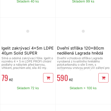
Skladem 40 ks
Skladem 99 ks
Igelit zakrývací 4x5m LDPE
Dveřní stříška 120x80cm
40µm Solid SUPER
nedělená Lagrada hnědá
Silná a odolná zakrývací fólie. Igelit o
Dveřní vchodová stříška Lagrada
rozměru 4 x 5 m LDPE PROFI chrání
vyrobená z kvalitního hnědého
podlahy a nábytek před barvou,
polykarbonátu o síle 5 mm, s
vlhkem, prachem atd, síla 40 my.
ochrannou vrstvou proti UV záření pro
vyšší odolnost vůči povětrnostním
79
590
vlivům, držáky vyrobené z tvrzeného
plastu, krajní lišty vyrobeny z hliníku s
Kč
Kč
barevným nátěrem pro zvýšení
životnosti. Ideální pro ochranu
vchodu Vašeho domova, kanceláře
Skladem 72 ks
Skladem > 100 ks
nebo nad klimatizaci, tepelné
čerpadlo. Balení obsahuje 2 ks
konzole, 1 ks polykarbonátové desky,
2 ks lišt, montážní šrouby.