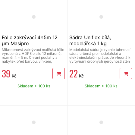
Fólie zakrývací 4x5m 12
Sádra Uniflex bílá,
µm Masipro
modelářská 1 kg
Mikrotenová zakrývací malířská fólie
Modelářská sádra je rychle tuhnoucí
vyrobená z HDPE o síle 12 mikronů,
sádra určená pro modelářské a
rozměr 4 x 5 m. Chrání podlahy a
elektroinstalační práce. Je vhodná k
nábytek před barvou, vlhkem,
vyrovnání drobných nerovností stěn
prachem atd.
(omítek, zdiva, panelů, sádrokartonu
39
22
apod.) před malováním v interiéru.
Lze ji použít k dočasným fixacím
Kč
Kč
kabelů, potrubí, el. zásuvek,
hmoždinek, usazení profilů. Sádru lze
použít i pro méně náročné
Skladem > 100 ks
Skladem > 100 ks
modelářské práci a lití dekorativní
keramiky.