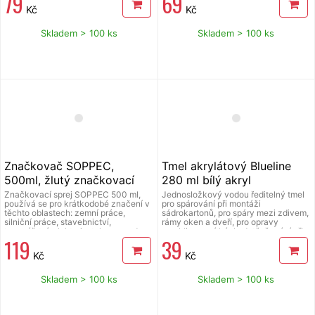
79
69
pevného zboží či materiálu
Kč
Kč
nejrůznějšího charakteru nebo po
naplnění pískem jako protipovodňová
ochrana. Pět kusů v balení.
Skladem > 100 ks
Skladem > 100 ks
Značkovač SOPPEC,
Tmel akrylátový Blueline
500ml, žlutý značkovací
280 ml bílý akryl
sprej
Značkovací sprej SOPPEC 500 ml,
Jednosložkový vodou ředitelný tmel
používá se pro krátkodobé značení v
pro spárování při montáži
těchto oblastech: zemní práce,
sádrokartonů, pro spáry mezi zdivem,
silniční práce, stavebnictví,
rámy oken a dveří, pro opravy
topenářství, elektroinstalace apod.
prasklin v omítkách, dotěsňování při
119
39
velmi dobrá přilnavost, vysoká
montáži vzduchotechniky.
odolnost proti povětrnostním vlivům,
Přetíratelný, odolný UV, min.
Kč
Kč
rychleschnoucí fluorescenční barva,
seschnutí. Objem 280 ml.
použitelné při teplotě -20°C až 50°C,
objem 500 ml, krytka spouště.
Skladem > 100 ks
Skladem > 100 ks