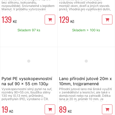
bez silikonu, isokyanátu,
vzdušnou vlhkostí vhodná pro
rozpouštědel. Srovnatelné s lepidlem
montáž oken, dveří a jiných staveb.
Mamut. V průběhu vytvrzování
prvků. Vhodná pro vyplňování dutin,
(vzdušnou vlhkostí) bez zápachu,
otvorů, prostupů. Lze ji použít pro
139
129
odolává UV záření, rozpouštědlům,
izolaci vodovod. potrubí, bojlerů apod.
zředěným chemikáliím, plísním, je
Vytváří polotuhou pěn. strukturu.
Kč
Kč
přetíratelné nejen po vytvrzení, ale již
v čerstvém stavu. Lepidlo se
vyznačuje vynikající počáteční
Skladem 97 ks
Skladem > 100 ks
přídržností a výrazně snižuje potřebu
zajištění a pomocné fixace –
především u stropních a vertikálních
aplikací. Výborná přilnavost k široké
škále materiálů, dřevo, omítka, zdivo,
plasty, smalty, zrcadla, sádrokarton,
polykarbonáty obecně, PVC, sklo
apod. Nevhodné pro lepení teflonu,
polyetylenu, polypropylenu. Je
určeno pro lepení i tmelení jak v
domácnostech tak i v průmyslu. Tmel
má vysokou odolnost proti plísním a
výbornou adhezi k porézním i
neporézním podkladům bez použití
Pytel PE vysokopevnostní
Lano přírodní jutové 20m x
primeru, nevytváří bublinky a je
snadno zpracovatelný. Nezanechává
na suť 90 x 55 cm 130µ
10mm, trojpramenné
skvrny na porézních materiálech.
transparentní
Vysokopevnostní silný pytel na suť,
Přírodní jutové lano má široké využití
rozměry 90x55 cm, tloušťka stěny
v zemědělství a lesnictví, ale také v
130 my (0,13 mm), průhledný,
domácnosti nebo na zahradě. Délka
polyethylen (PE), vyrobeno v ČR.
lana je 20 m, průměr 10 mm. Je
ideální například jako zábradlí nebo
19
89
opora pro květiny. Kroucená jutová
lana a provazy jsou velmi oblíbeným
Kč
Kč
dekoračním prvkem v interiéru i