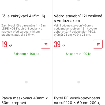
Fólie zakrývací 4x5m, 6µ
Vědro stavební 12l zesílené
s vodoznakem
Zakrývací fólie o rozměru 4 x 5 m
Velmi odolné stavební vědro s
LDPE HOBBY, chrání podlahy a
vodoznakem, objem 12 l, kovové
nábytek před barvou, vlhkem,
ucho, pružný polyethylen PE02,
prachem, atd., síla 5,5my.
průměr 28 cm, výška 23 cm.
Vyrobeno v Holandsku.
19
39
Kč
Kč
Skladem > 100 ks
Skladem > 100 ks
Páska maskovací 48mm x
Pytel PE vysokopevnostní
50m, krepová
na suť 120 x 60 cm 200µ,