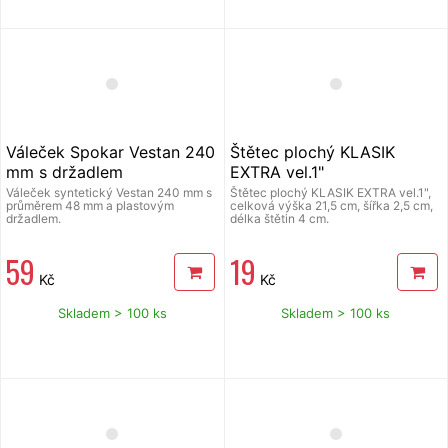
Váleček Spokar Vestan 240
Štětec plochý KLASIK
mm s držadlem
EXTRA vel.1"
Váleček syntetický Vestan 240 mm s
Štětec plochý KLASIK EXTRA vel.1",
průměrem 48 mm a plastovým
celková výška 21,5 cm, šířka 2,5 cm,
držadlem.
délka štětin 4 cm.
59
19
Kč
Kč
Skladem > 100 ks
Skladem > 100 ks