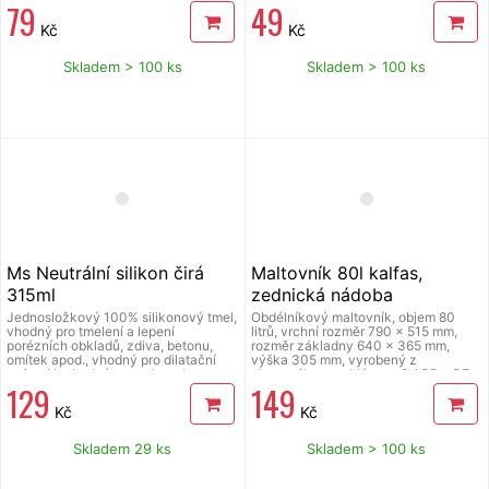
79
49
dobře přilne na savé i nesavé
přetíratelný, minimálně sesychá.
podklady a je přetíratelný barvami na
Kč
Kč
bitumenovém základu. Vytváří
odolný, trvale plastický spoj. Tmel lze
aplikovat i na vlhké podklady, pro
Skladem > 100 ks
Skladem > 100 ks
lepení „za studena“ střešních
lepenkových pásů, kanadských
šindelů a některých střešních fólií
(doporučujeme konzultovat či
odzkoušet). Vhodný pro opravy i
plochých střech a izolací, těsnění
kanalizačních potrubí, okapů a
oplechování. Má dobrou adhezi k
většině stavebních a střešních
materiálů.
Ms Neutrální silikon čirá
Maltovník 80l kalfas,
315ml
zednická nádoba
Jednosložkový 100% silikonový tmel,
Obdélníkový maltovník, objem 80
vhodný pro tmelení a lepení
litrů, vrchní rozměr 790 x 515 mm,
porézních obkladů, zdiva, betonu,
rozměr základny 640 x 365 mm,
omítek apod., vhodný pro dilatační
výška 305 mm, vyrobený z
spáry. Nevhodné pro polyetylen a
plastového recyklátu směsi PP a PE.
129
149
polypropylen.
Kč
Kč
Skladem 29 ks
Skladem > 100 ks