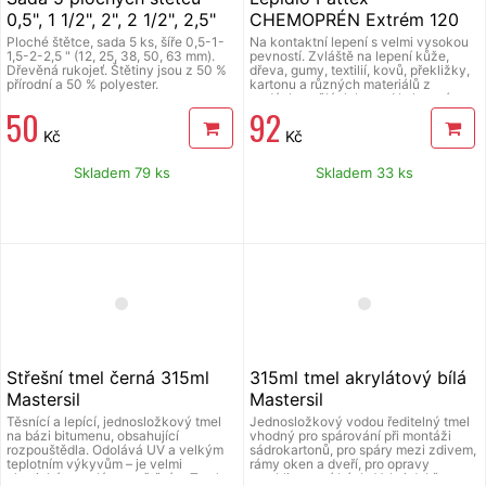
0,5", 1 1/2", 2", 2 1/2", 2,5"
CHEMOPRÉN Extrém 120
Extol Craft
ml
Ploché štětce, sada 5 ks, šíře 0,5-1-
Na kontaktní lepení s velmi vysokou
1,5-2-2,5 " (12, 25, 38, 50, 63 mm).
pevností. Zvláště na lepení kůže,
Dřevěná rukojeť. Štětiny jsou z 50 %
dřeva, gumy, textilií, kovů, překližky,
přírodní a 50 % polyester.
kartonu a různých materiálů z
tvrdých umělých hmot. Na lepení
50
92
izolačních materiálů v prostorách
vystavených vyšším teplotám (např. v
Kč
Kč
blízkosti topení). Není vhodné na
lepení polystyrenu, teflonu,
měkčeného PVC, PE a PP.
Skladem 79 ks
Skladem 33 ks
Nepoužívejte na spoje, které
přicházejí do přímého styku s
poživatinami a pitnou vodou.
Střešní tmel černá 315ml
315ml tmel akrylátový bílá
Mastersil
Mastersil
Těsnící a lepící, jednosložkový tmel
Jednosložkový vodou ředitelný tmel
na bázi bitumenu, obsahující
vhodný pro spárování při montáži
rozpouštědla. Odolává UV a velkým
sádrokartonů, pro spáry mezi zdivem,
teplotním výkyvům – je velmi
rámy oken a dveří, pro opravy
elastický, s malým smrštěním. Tmel
prasklin v omítkách. Velmi dobře