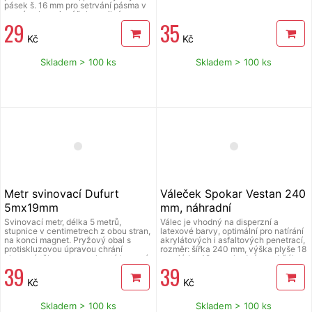
pásek š. 16 mm pro setrvání pásma v
rovné poloze, jazýček se silným
29
35
magnetem, blokovací posuvník,
oboustranná stupnice
Kč
Kč
Skladem > 100 ks
Skladem > 100 ks
Metr svinovací Dufurt
Váleček Spokar Vestan 240
5mx19mm
mm, náhradní
Svinovací metr, délka 5 metrů,
Válec je vhodný na disperzní a
stupnice v centimetrech z obou stran,
latexové barvy, optimální pro natírání
na konci magnet. Pryžový obal s
akrylátových i asfaltových penetrací,
protiskluzovou úpravou chrání
rozměr: šířka 240 mm, výška plyše 18
plastové tělo metru, prohnutá kovová
mm, jádro 48mm, vhodný pro držák o
39
39
bílá páska s oboustrannou stupnicí,
průměru 6mm.
šířka 19 mm pro držení vysunuté
Kč
Kč
pásky v rovné poloze, blokovací stop
posuvník, jazýček se silným
magnetem.
Skladem > 100 ks
Skladem > 100 ks