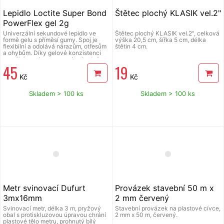
Lepidlo Loctite Super Bond
Štětec plochý KLASIK vel.2"
PowerFlex gel 2g
Univerzální sekundové lepidlo ve
Štětec plochý KLASIK vel.2", celková
formě gelu s příměsí gumy. Spoj je
výška 20,5 cm, šířka 5 cm, délka
flexibilní a odolává nárazům, otřesům
štětin 4 cm.
a ohybům. Díky gelové konzistenci
nestéká a nekape, proto je vhodný
45
19
také k aplikaci na svislé plochy.
Hmotnost 2 g. Spoj je několik sekund
Kč
Kč
korigovatelný. Toto vteřinové lepidlo
je vhodné pro lepení porcelánu,
keramiky, plastů, gumy, kůže, dřeva,
Skladem > 100 ks
Skladem > 100 ks
kovů, kartónu a korku, také pro lepení
pružných materiálů jako je guma,
textil, kůže apod. Nevhodné pro
lepení PP, PE, polystyrenu a jemné
kůže. Návod na použití: Lepené
povrchy musí být čisté, suché a
přesně do sebe zapadat. Jemně
vytlačte lepidlo na jeden z lepených
povrchů. Jedna kapka stačí. Přitlačte
k sobě oba lepené díly a držte, dokud
nejsou pevně spojeny. Po použití
otřete dávkovací hrot hadříkem.
Uložte ve svislé poloze na chladném
a suchém místě. Špendlíkový uzávěr
Metr svinovací Dufurt
Provázek stavební 50 m x
zabraňuje ucpávání hrotu.
3mx16mm
2 mm červený
Svinovací metr, délka 3 m, pryžový
Stavební provázek na plastové cívce,
obal s protiskluzovou úpravou chrání
2 mm x 50 m, červený.
plastové tělo metru, prohnutý bílý