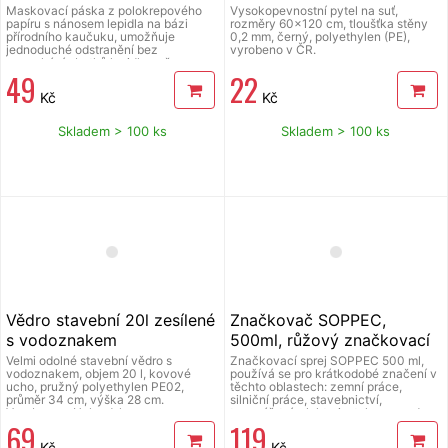
ČR
Maskovací páska z polokrepového
Vysokopevnostní pytel na suť,
papíru s nánosem lepidla na bázi
rozměry 60x120 cm, tloušťka stěny
přírodního kaučuku, umožňuje
0,2 mm, černý, polyethylen (PE),
jednoduché odstranění bez
vyrobeno v ČR.
zanechání zbytků lepidla, určena pro
49
22
použití v interiéru pro malíře,
lakýrníky a pro využití ve
Kč
Kč
stavebnictví jako ochrana před
potřísněním ploch nebo mechanickým
poškozením, pásku je nutné odstranit
Skladem > 100 ks
Skladem > 100 ks
do 24 hodin od aplikace, jinak hrozí
poškození podkladu (odloupnutí
barvy atd.), šíře 48 mm, délka 50
metrů, tepelná odolnost do 60 °C,
tloušťka 110 my.
Vědro stavební 20l zesílené
Značkovač SOPPEC,
s vodoznakem
500ml, růžový značkovací
sprej
Velmi odolné stavební vědro s
Značkovací sprej SOPPEC 500 ml,
vodoznakem, objem 20 l, kovové
používá se pro krátkodobé značení v
ucho, pružný polyethylen PE02,
těchto oblastech: zemní práce,
průměr 34 cm, výška 28 cm.
silniční práce, stavebnictví,
Vyrobeno v Holandsku.
topenářství, elektroinstalace apod.
69
119
velmi dobrá přilnavost, vysoká
odolnost proti povětrnostním vlivům,
Kč
Kč