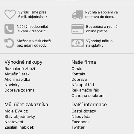
Vyřídili jsme přes
Rychlá a spolehlivá
6 mil. objednávek
doprava do domu
Náš tým odborníků
Bezpečná a rychlá
je vám k dispozici
online platba
Možnost vrátit zboží
Výhodný nákup
bez udání důvodu
na splátky
Výhodné nákupy
Naše firma
Rozbalené zboží
O nás
Aktuální leták
Kontakt
Akční nabídka
Doprava
Novinky
Nákupní řád
Doprava zdarma
Reklamační řád
Ochrana soukromí
Můj účet zákazníka
Další informace
Moje EVA.cz
Časté dotazy
Stav objednávky
Nápověda
Nastavení
Facebook
Zasílání nabídek
Twitter