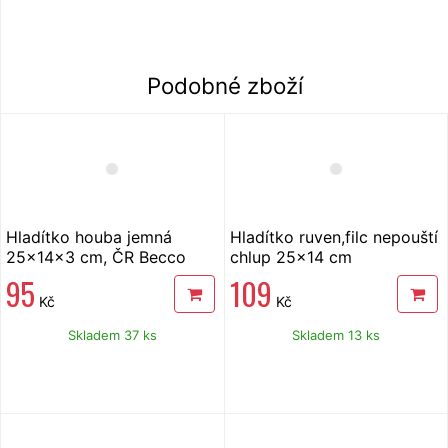
Podobné zboží
Hladítko houba jemná
Hladítko ruven,filc nepouští
25x14x3 cm, ČR Becco
chlup 25x14 cm
Hydro
95
109
Kč
Kč
Skladem 37 ks
Skladem 13 ks