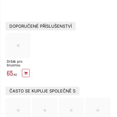
DOPORUČENÉ PŘÍSLUŠENSTVÍ
Držák pro
brusnou
mřížku,
65
rychloupínací
Kč
ČASTO SE KUPUJE SPOLEČNĚ S