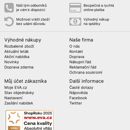
Náš tým odborníků
Bezpečná a rychlá
je vám k dispozici
online platba
Možnost vrátit zboží
Výhodný nákup
bez udání důvodu
na splátky
Výhodné nákupy
Naše firma
Rozbalené zboží
O nás
Aktuální leták
Kontakt
Akční nabídka
Doprava
Novinky
Nákupní řád
Doprava zdarma
Reklamační řád
Ochrana soukromí
Můj účet zákazníka
Další informace
Moje EVA.cz
Časté dotazy
Stav objednávky
Nápověda
Nastavení
Facebook
Zasílání nabídek
Twitter