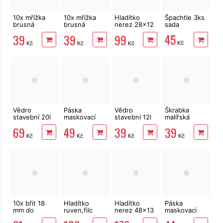
10x mřížka
10x mřížka
Hladítko
Špachtle 3ks
brusná
brusná
nerez 28x12
sada
28x9cm, 80
28x9cm, 100
hladké
45
39
39
99
zrnitost
zrnitost
Kč
Kč
Kč
Kč
Vědro
Páska
Vědro
Škrabka
stavební 20l
maskovací
stavební 12l
malířská
zesílené s
48mm x 50m,
zesílené s
Spokar YORK
69
49
39
39
vodoznakem
krepová
vodoznakem
PH 100 mm
Kč
Kč
Kč
Kč
10x břit 18
Hladítko
Hladítko
Páska
mm do
ruven,filc
nerez 48x13
maskovací
odlamovacího
nepouští
cm hladké
38mm x 50m,