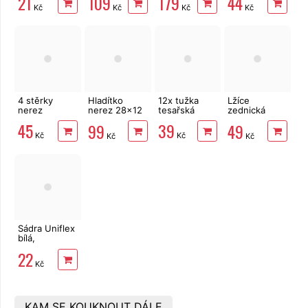
21
109
179
44
nože
chlup 25x14
krepová
Kč
Kč
Kč
Kč
cm
4 stěrky
Hladítko
12x tužka
Lžíce
nerez
nerez 28x12
tesařská
zednická
cm, zub 8
ocelová 18
45
39
99
49
mm
cm
Kč
Kč
Kč
Kč
Sádra Uniflex
bílá,
modelářská 1
22
kg
Kč
KAM SE KOUKNOUT DÁLE