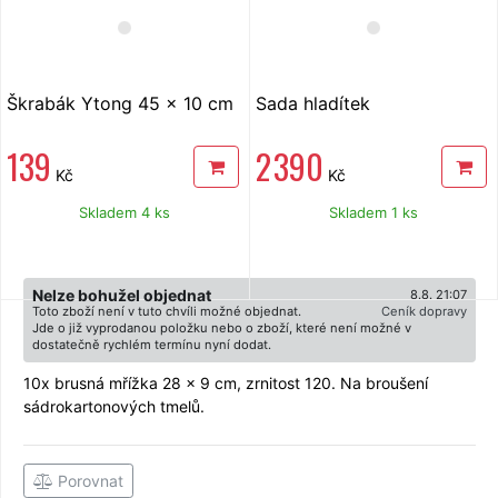
Škrabák Ytong 45 x 10 cm
Sada hladítek
139
2 390
Kč
Kč
Skladem 4 ks
Skladem 1 ks
Nelze bohužel objednat
8.8. 21:07
Toto zboží není v tuto chvíli možné objednat.
Ceník dopravy
Jde o již vyprodanou položku nebo o zboží, které není možné v
dostatečně rychlém termínu nyní dodat.
10x brusná mřížka 28 x 9 cm, zrnitost 120. Na broušení
sádrokartonových tmelů.
Porovnat