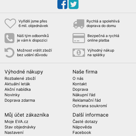
Vyřídili jsme přes
Rychlá a spolehlivá
6 mil. objednávek
doprava do domu
Náš tým odborníků
Bezpečná a rychlá
je vám k dispozici
online platba
Možnost vrátit zboží
Výhodný nákup
bez udání důvodu
na splátky
Výhodné nákupy
Naše firma
Rozbalené zboží
O nás
Aktuální leták
Kontakt
Akční nabídka
Doprava
Novinky
Nákupní řád
Doprava zdarma
Reklamační řád
Ochrana soukromí
Můj účet zákazníka
Další informace
Moje EVA.cz
Časté dotazy
Stav objednávky
Nápověda
Nastavení
Facebook