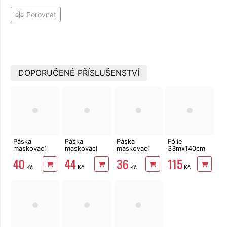
Porovnat
DOPORUČENÉ PŘÍSLUŠENSTVÍ
Páska
Páska
Páska
Fólie
maskovací
maskovací
maskovací
33mx140cm
30mm x 50m,
38mm x 50m,
25mm x 50m,
malířská s
40
44
36
115
krepová
krepová
krepová
lepící páskou
Kč
Kč
Kč
Kč