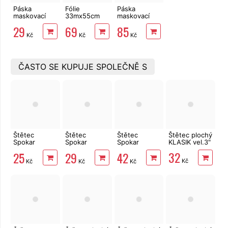
Páska
Fólie
Páska
maskovací
33mx55cm
maskovací
19mm x 50m
malířská s
75mm x 50m,
29
69
85
krepová
lepící páskou
krepová
Kč
Kč
Kč
ČASTO SE KUPUJE SPOLEČNĚ S
Štětec
Štětec
Štětec
Štětec plochý
Spokar
Spokar
Spokar
KLASIK vel.3"
plochý 81215
plochý 81215
zárohák - 2"
32
25
29
42
- 1"
- 1,5"
Kč
Kč
Kč
Kč