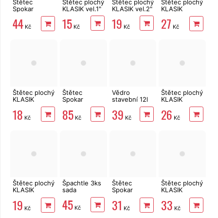
Štětec
Štětec plochý
Štětec plochý
Štětec plochý
Spokar
KLASIK vel.1"
KLASIK vel.2"
KLASIK
plochý 81215
vel.2,5"
15
19
44
27
- 2,5"
Kč
Kč
Kč
Kč
Štětec plochý
Štětec
Vědro
Štětec plochý
KLASIK
Spokar
stavební 12l
KLASIK
vel.1,5"
plochý 81215
zesílené s
EXTRA
18
85
39
26
- 4"
vodoznakem
vel.1,5"
Kč
Kč
Kč
Kč
Štětec plochý
Špachtle 3ks
Štětec
Štětec plochý
KLASIK
sada
Spokar
KLASIK
EXTRA vel.1"
zárohák - 1"
EXTRA vel.2"
45
19
31
33
Kč
Kč
Kč
Kč