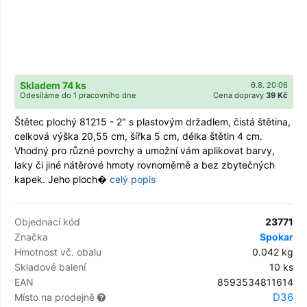
Skladem 74 ks
6.8. 20:06
Odesíláme do 1 pracovního dne
Cena dopravy
39 Kč
Štětec plochý 81215 - 2" s plastovým držadlem, čistá štětina,
celková výška 20,55 cm, šířka 5 cm, délka štětin 4 cm.
Vhodný pro různé povrchy a umožní vám aplikovat barvy,
laky či jiné nátěrové hmoty rovnoměrně a bez zbytečných
kapek. Jeho ploch�
celý popis
Objednací kód
23771
Značka
Spokar
Hmotnost vč. obalu
0.042 kg
Skladové balení
10 ks
EAN
8593534811614
D36
Místo na prodejně