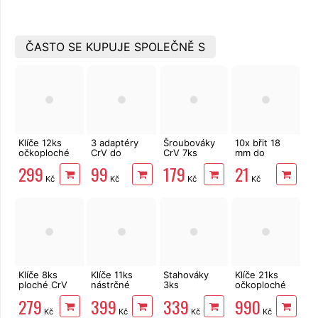
ČASTO SE KUPUJE SPOLEČNĚ S
Klíče 12ks
3 adaptéry
Šroubováky
10x břit 18
očkoploché
CrV do
CrV 7ks
mm do
CrV 6-22mm
vrtačky
elektrikářské
odlamovacího
299
99
179
21
EXTOL
1/4"-3/8"-1/2"
MasiPro
nože
Kč
Kč
Kč
Kč
Premium
Extol Craft
6333
Klíče 8ks
Klíče 11ks
Stahováky
Klíče 21ks
ploché CrV
nástrčné
3ks
očkoploché
6-22mm
prodloužené
150/100/75mm
CrV 6-32mm
279
399
339
990
EXTOL
1/4"
EXTOL
EXTOL
Kč
Kč
Kč
Kč
Premium 6119
MULTILOCK
CRAFT
Premium