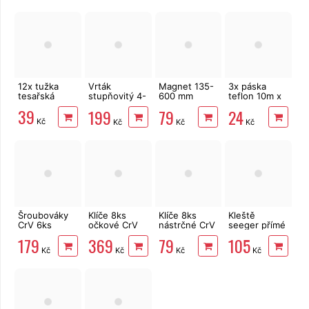
Extol
6335
Premium
8818110
12x tužka
Vrták
Magnet 135-
3x páska
tesařská
stupňovitý 4-
600 mm
teflon 10m x
32/2 mm
teleskopický
12mm těsnící
39
199
79
24
EXTOL 20055
Kč
Kč
Kč
Kč
Šroubováky
Klíče 8ks
Klíče 8ks
Kleště
CrV 6ks
očkové CrV
nástrčné CrV
seeger přímé
úderové
6-22 mm
5-13mm do
vnější 175
179
369
79
105
MasiPro
EXTOL
vrtačky
mm EXTOL
Kč
Kč
Kč
Kč
Premium
EXTOL Craft
PREMIUM
6219
10213