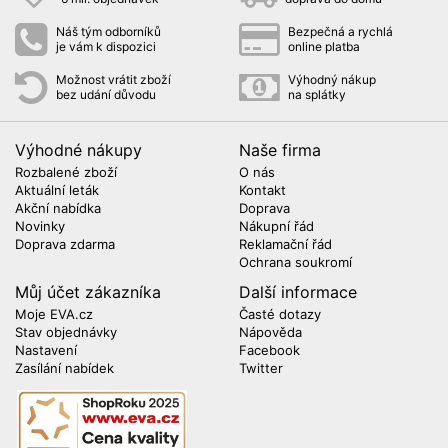
Náš tým odborníků
Bezpečná a rychlá
je vám k dispozici
online platba
Možnost vrátit zboží
Výhodný nákup
bez udání důvodu
na splátky
Výhodné nákupy
Naše firma
Rozbalené zboží
O nás
Aktuální leták
Kontakt
Akční nabídka
Doprava
Novinky
Nákupní řád
Doprava zdarma
Reklamační řád
Ochrana soukromí
Můj účet zákazníka
Další informace
Moje EVA.cz
Časté dotazy
Stav objednávky
Nápověda
Nastavení
Facebook
Zasílání nabídek
Twitter