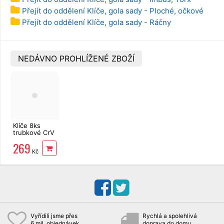
Přejít do oddělení Klíče, gola sady - Ploché, očkové
Přejít do oddělení Klíče, gola sady - Ráčny
NEDÁVNO PROHLÍŽENÉ ZBOŽÍ
Klíče 8ks
trubkové CrV
6-22 mm
269
EXTOL
Kč
Premium
8816370
Vyřídili jsme přes
Rychlá a spolehlivá
6 mil. objednávek
doprava do domu