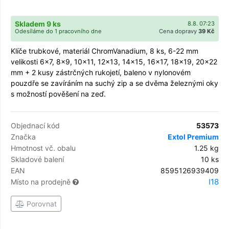
Skladem 9 ks
8.8. 07:23
Odesíláme do 1 pracovního dne
Cena dopravy
39 Kč
Klíče trubkové, materiál ChromVanadium, 8 ks, 6-22 mm
velikosti 6x7, 8x9, 10x11, 12x13, 14x15, 16x17, 18x19, 20x22
mm + 2 kusy zástrčných rukojetí, baleno v nylonovém
pouzdře se zavíráním na suchý zip a se dvěma železnými oky
s možností pověšení na zeď.
Objednací kód
53573
Značka
Extol Premium
Hmotnost vč. obalu
1.25 kg
Skladové balení
10 ks
EAN
8595126939409
I18
Místo na prodejně
Porovnat