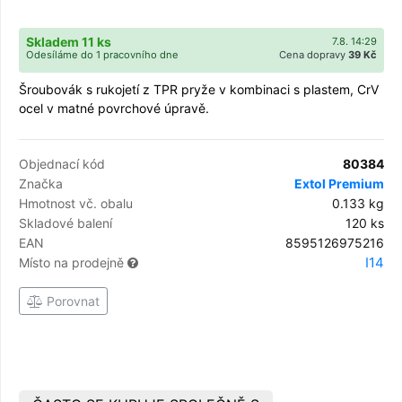
Skladem 11 ks
7.8. 14:29
Odesíláme do 1 pracovního dne
Cena dopravy
39 Kč
Šroubovák s rukojetí z TPR pryže v kombinaci s plastem, CrV
ocel v matné povrchové úpravě.
Objednací kód
80384
Značka
Extol Premium
Hmotnost vč. obalu
0.133 kg
Skladové balení
120 ks
EAN
8595126975216
I14
Místo na prodejně
Porovnat