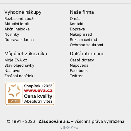
Výhodné nákupy
Naše firma
Rozbalené zboží
O nás
Aktuální leták
Kontakt
Akční nabídka
Doprava
Novinky
Nákupní řád
Doprava zdarma
Reklamační řád
Ochrana soukromí
Můj účet zákazníka
Další informace
Moje EVA.cz
Časté dotazy
Stav objednávky
Nápověda
Nastavení
Facebook
Zasílání nabídek
Twitter
© 1991 - 2026
Zásobování a.s.
– všechna práva vyhrazena
v6-201-c