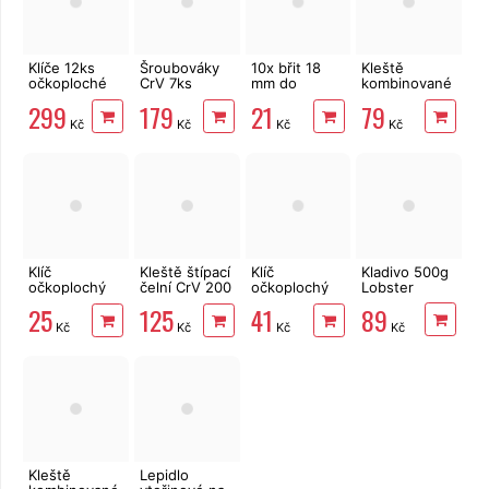
Klíče 12ks
Šroubováky
10x břit 18
Kleště
očkoploché
CrV 7ks
mm do
kombinované
CrV 6-22mm
elektrikářské
odlamovacího
160 mm Extol
299
179
21
79
EXTOL
MasiPro
nože
Craft
Kč
Kč
Kč
Kč
Premium
6333
Klíč
Kleště štípací
Klíč
Kladivo 500g
očkoplochý
čelní CrV 200
očkoplochý
Lobster
10 mm
mm EXTOL
17 mm
89
25
125
41
Chrome-
PREMIUM
Chrome-
Kč
Kč
Kč
Kč
Vanadium
Vanadium
Kleště
Lepidlo