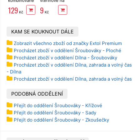
kombinované
vteřinové na
180 mm
kov, plast,
129
9
EXTOL
gumu i dřevo
Kč
Kč
PREMIUM
8813182
KAM SE KOUKNOUT DÁLE
Zobrazit všechno zboží od značky Extol Premium
Procházet zboží v oddělení Šroubováky - Ploché
Procházet zboží v oddělení Dílna - Šroubováky
Procházet zboží v oddělení Dílna, zahrada a volný čas
- Dílna
Procházet zboží v oddělení Dílna, zahrada a volný čas
PODOBNÁ ODDĚLENÍ
Přejít do oddělení Šroubováky - Křížové
Přejít do oddělení Šroubováky - Sady
Přejít do oddělení Šroubováky - Zkoušečky