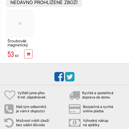
NEDÁVNO PROHLÍŽENÉ ZBOŽÍ
Šroubovák
magnetický
(-) 8x150mm
53
EXTOL
Kč
Premium
Vyřídili jsme přes
Rychlá a spolehlivá
6 mil. objednávek
doprava do domu
Náš tým odborníků
Bezpečná a rychlá
je vám k dispozici
online platba
Možnost vrátit zboží
Výhodný nákup
bez udání důvodu
na splátky