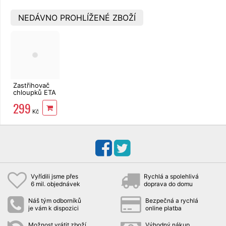
NEDÁVNO PROHLÍŽENÉ ZBOŽÍ
Zastřihovač
chloupků ETA
4341 9 0000
299
Luis
Kč
Vyřídili jsme přes
Rychlá a spolehlivá
6 mil. objednávek
doprava do domu
Náš tým odborníků
Bezpečná a rychlá
je vám k dispozici
online platba
Možnost vrátit zboží
Výhodný nákup