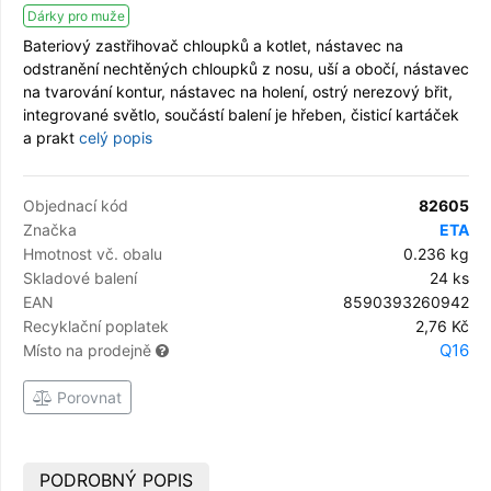
Dárky pro muže
Bateriový zastřihovač chloupků a kotlet, nástavec na
odstranění nechtěných chloupků z nosu, uší a obočí, nástavec
na tvarování kontur, nástavec na holení, ostrý nerezový břit,
integrované světlo, součástí balení je hřeben, čisticí kartáček
a prakt
celý popis
Objednací kód
82605
Značka
ETA
Hmotnost vč. obalu
0.236 kg
Skladové balení
24 ks
EAN
8590393260942
Recyklační poplatek
2,76 Kč
Q16
Místo na prodejně
Porovnat
PODROBNÝ POPIS