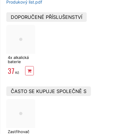
Produkový list.pdf
DOPORUČENÉ PŘÍSLUŠENSTVÍ
4x alkalická
baterie
Panasonic
37
BRONZE LR6,
Kč
AA
ČASTO SE KUPUJE SPOLEČNĚ S
Zastřihovač