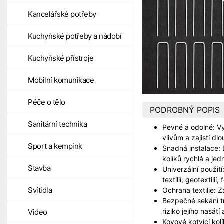
Kancelářské potřeby
Kuchyňské potřeby a nádobí
Kuchyňské přístroje
Mobilní komunikace
Péče o tělo
PODROBNÝ POPIS
Sanitární technika
Pevné a odolné: V
vlivům a zajistí dl
Sport a kempink
Snadná instalace: 
kolíků rychlá a je
Stavba
Univerzální použití
textilií, geotextilií,
Svítidla
Ochrana textilie: Z
Bezpečné sekání trá
riziko jejího nasát
Video
Kovové kotvící kol