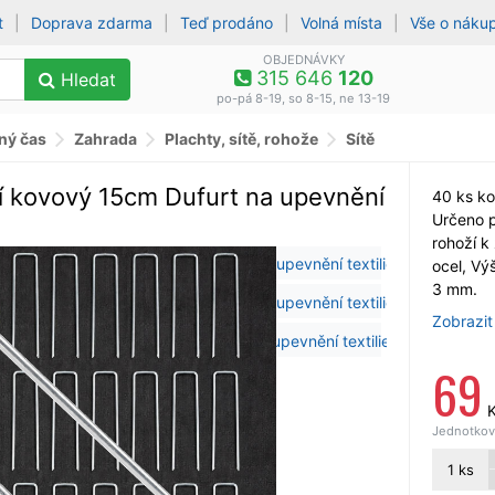
t
|
Doprava zdarma
|
Teď prodáno
|
Volná místa
|
Vše o náku
OBJEDNÁVKY
315 646
120
Hledat
po-pá 8-19, so 8-15, ne 13-19
lný čas
Zahrada
Plachty, sítě, rohože
Sítě
cí kovový 15cm Dufurt na upevnění
40 ks ko
Určeno pr
rohoží k
ocel, Vý
3 mm.
Zobrazit
69
Jednotková
1
ks