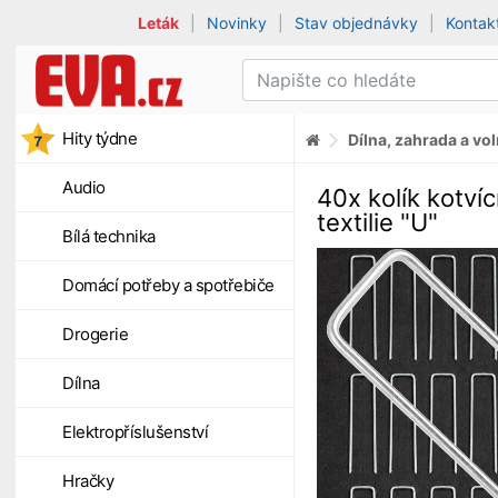
Leták
|
Novinky
|
Stav objednávky
|
Kontak
Hity týdne
Dílna, zahrada a vo
Audio
40x kolík kotví
textilie "U"
Bílá technika
Domácí potřeby a spotřebiče
Drogerie
Dílna
Elektropříslušenství
Hračky