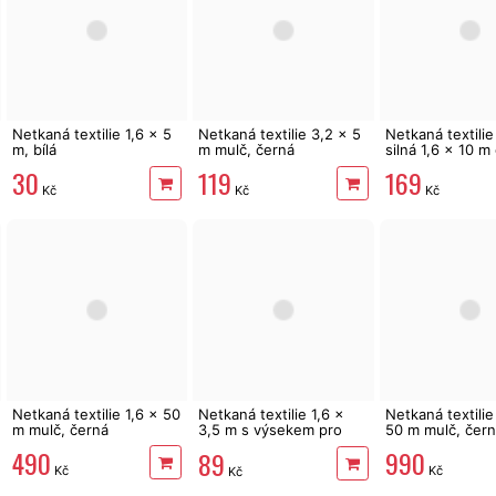
Netkaná textilie 1,6 x 5
Netkaná textilie 3,2 x 5
Netkaná textilie
m, bílá
m mulč, černá
silná 1,6 x 10 m
30
119
169
Kč
Kč
Kč
Netkaná textilie 1,6 x 50
Netkaná textilie 1,6 x
Netkaná textilie
m mulč, černá
3,5 m s výsekem pro
50 m mulč, čer
výsadbu jahodníku
490
990
89
Kč
Kč
Kč