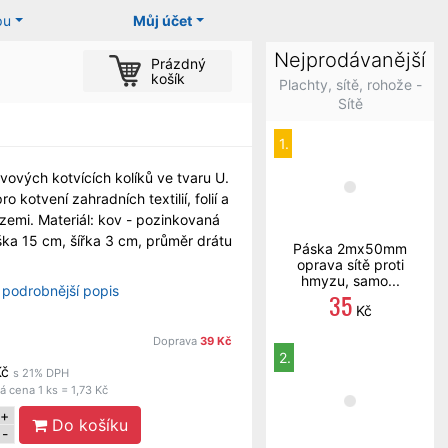
pu
Můj účet
Nejprodávanější
Prázdný
košík
Plachty, sítě, rohože -
Sítě
1.
vových kotvících kolíků ve tvaru U.
o kotvení zahradních textilií, folií a
 zemi. Materiál: kov - pozinkovaná
ška 15 cm, šířka 3 cm, průměr drátu
Páska 2mx50mm
oprava sítě proti
hmyzu, samo...
 podrobnější popis
35
Kč
Doprava
39 Kč
2.
Kč
s 21% DPH
 cena 1 ks = 1,73 Kč
+
Do košíku
-