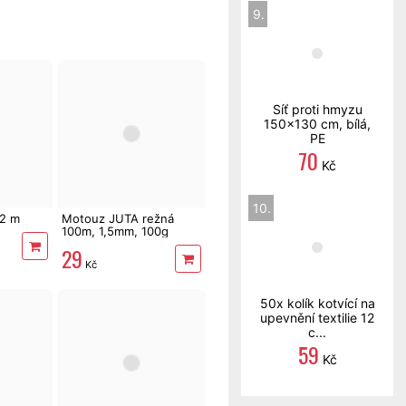
9.
Síť proti hmyzu
150x130 cm, bílá,
PE
70
Kč
10.
 2 m
Motouz JUTA režná
100m, 1,5mm, 100g
29
Kč
50x kolík kotvící na
upevnění textilie 12
c...
59
Kč