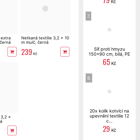
Kč
7.
 extra
Netkaná textilie 3,2 x 10
 černá
m mulč, černá
239
Síť proti hmyzu
150x90 cm, bílá, PE
Kč
65
Kč
8.
20x kolík kotvící na
upevnění textilie 12
 3,2 x
c...
ná
29
Kč