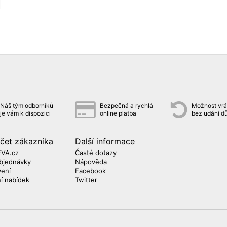
Náš tým odborníků
Bezpečná a rychlá
Možnost vrát
je vám k dispozici
online platba
bez udání d
čet zákazníka
Další informace
EVA.cz
Časté dotazy
bjednávky
Nápověda
vení
Facebook
ní nabídek
Twitter