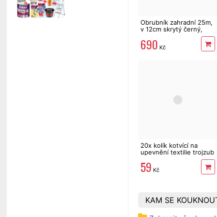
Obrubník zahradní 25m,
v 12cm skrytý černý,
2mm
690
Kč
20x kolík kotvící na
upevnění textilie trojzub
17 cm
59
Kč
KAM SE KOUKNOU