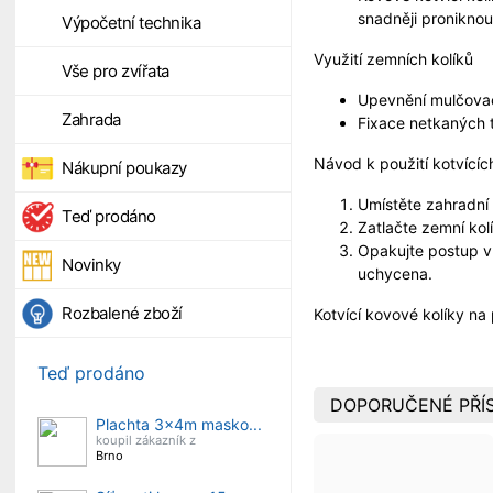
snadněji proniknou i 
Výpočetní technika
Využití zemních kolíků
Vše pro zvířata
Upevnění mulčovací
Zahrada
Fixace netkaných t
Návod k použití kotvícíc
Nákupní poukazy
Umístěte zahradní 
Teď prodáno
Zatlačte zemní kolí
Opakujte postup v 
Novinky
uchycena.
Rozbalené zboží
Kotvící kovové kolíky na 
Teď prodáno
DOPORUČENÉ PŘÍS
Plachta 3x4m masko...
koupil zákazník z
Brno