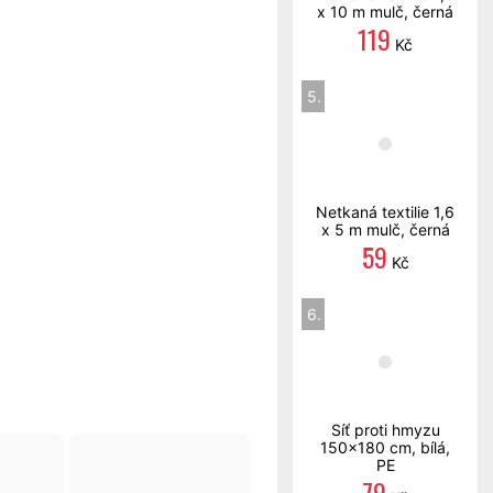
x 10 m mulč, černá
119
Kč
5.
Netkaná textilie 1,6
x 5 m mulč, černá
59
Kč
6.
Síť proti hmyzu
150x180 cm, bílá,
PE
79