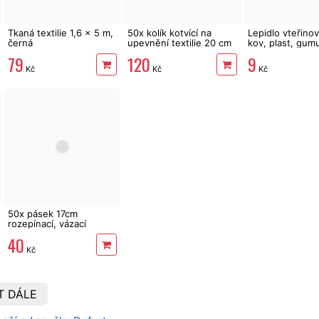
Tkaná textilie 1,6 x 5 m,
50x kolík kotvící na
Lepidlo vteřino
černá
upevnění textilie 20 cm
kov, plast, gumu
79
120
9
Kč
Kč
Kč
50x pásek 17cm
rozepínací, vázací
40
Kč
T DÁLE