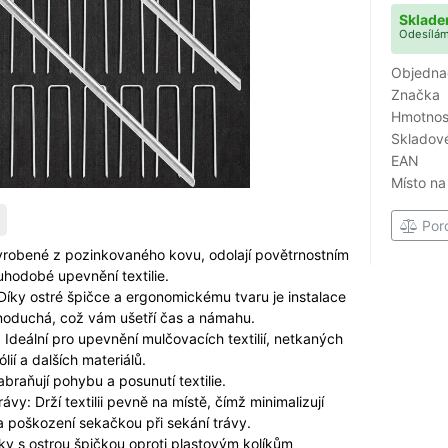
Sklade
Odesílám
Objedna
Značka
Hmotnost
Skladové
EAN
Místo na
Por
yrobené z pozinkovaného kovu, odolají povětrnostním
ouhodobé upevnění textilie.
Díky ostré špičce a ergonomickému tvaru je instalace
dnoduchá, což vám ušetří čas a námahu.
: Ideální pro upevnění mulčovacích textilií, netkaných
 fólií a dalších materiálů.
abraňují pohybu a posunutí textilie.
vy: Drží textilii pevně na místě, čímž minimalizují
í a poškození sekačkou při sekání trávy.
íky s ostrou špičkou oproti plastovým kolíkům