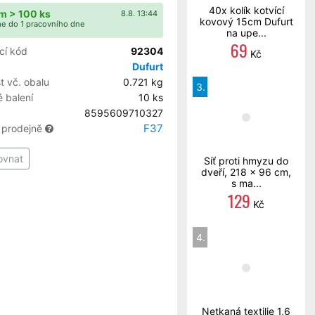
40x kolík kotvící
m > 100 ks
8.8. 13:44
kovový 15cm Dufurt
e do 1 pracovního dne
na upe...
69
cí kód
92304
Kč
Dufurt
 vč. obalu
0.721 kg
3.
 balení
10 ks
8595609710327
F37
 prodejně
ovnat
Síť proti hmyzu do
dveří, 218 x 96 cm,
s ma...
129
Kč
4.
Netkaná textilie 1,6