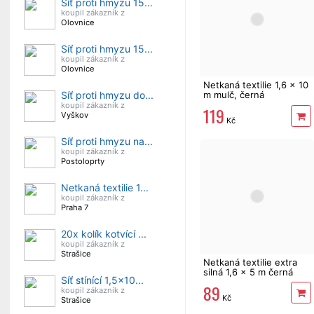
Síť proti hmyzu 15...
koupil zákazník z
Olovnice
Síť proti hmyzu 15...
koupil zákazník z
Olovnice
Netkaná textilie 1,6 x 10
Síť proti hmyzu do...
m mulč, černá
koupil zákazník z
119
Vyškov
Kč
Síť proti hmyzu na...
koupil zákazník z
Postoloprty
Netkaná textilie 1...
koupil zákazník z
Praha 7
20x kolík kotvící ...
koupil zákazník z
Strašice
Netkaná textilie extra
silná 1,6 x 5 m černá
Síť stínící 1,5x10...
89
koupil zákazník z
Kč
Strašice