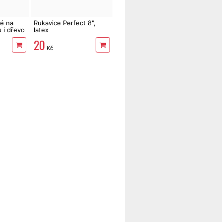
vé na
Rukavice Perfect 8",
 i dřevo
latex
20
Kč