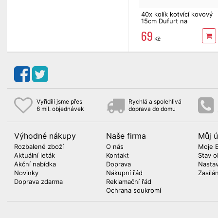
40x kolík kotvící kovový
15cm Dufurt na
upevnění textilie "U"
69
Kč
Vyřídili jsme přes
Rychlá a spolehlivá
6 mil. objednávek
doprava do domu
Výhodné nákupy
Naše firma
Můj ú
Rozbalené zboží
O nás
Moje 
Aktuální leták
Kontakt
Stav o
Akční nabídka
Doprava
Nasta
Novinky
Nákupní řád
Zasílá
Doprava zdarma
Reklamační řád
Ochrana soukromí