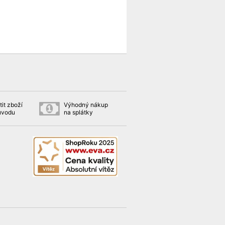
it zboží
Výhodný nákup
ůvodu
na splátky