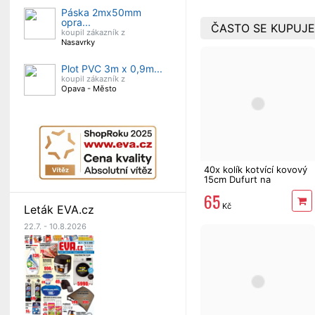
Páska 2mx50mm
opra...
ČASTO SE KUPUJE
koupil zákazník z
Nasavrky
Plot PVC 3m x 0,9m...
koupil zákazník z
Opava - Město
40x kolík kotvící kovový
15cm Dufurt na
upevnění textilie "G"
65
Kč
Leták EVA.cz
22.7. - 10.8.2026