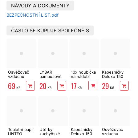
NÁVODY A DOKUMENTY
BEZPEČNOSTNÍ LIST.pdf
ČASTO SE KUPUJE SPOLEČNĚ S
Osvěžovač
LYBAR
10x houbička
Kapesníčky
vzduchu
bambusové
na nádobí
Deluxo 150
Little Joe
vatové
ks 3vrstvé v
17
69
20
29
Membrane
tyčinky 200
krabičce,
Kč
Kč
Kč
Kč
New Car
ks
šedé květy
Toaletní papír
Utěrky
Kapesníčky
Osvěžovač
LINTEO
kuchyňské
Deluxo 150
vzduchu