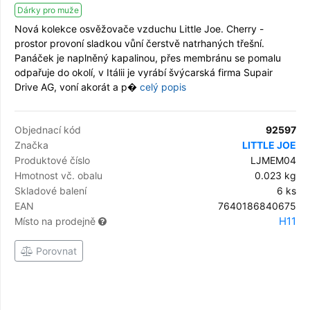
Dárky pro muže
Nová kolekce osvěžovače vzduchu Little Joe. Cherry -
prostor provoní sladkou vůní čerstvě natrhaných třešní.
Panáček je naplněný kapalinou, přes membránu se pomalu
odpařuje do okolí, v Itálii je vyrábí švýcarská firma Supair
Drive AG, voní akorát a p�
celý popis
Objednací kód
92597
Značka
LITTLE JOE
Produktové číslo
LJMEM04
Hmotnost vč. obalu
0.023 kg
Skladové balení
6 ks
EAN
7640186840675
H11
Místo na prodejně
Porovnat