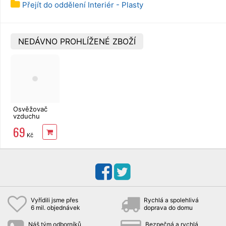
Přejít do oddělení Interiér - Plasty
NEDÁVNO PROHLÍŽENÉ ZBOŽÍ
Osvěžovač
vzduchu
Little Joe
69
Membrane
Kč
Cherry
Vyřídili jsme přes
Rychlá a spolehlivá
6 mil. objednávek
doprava do domu
Náš tým odborníků
Bezpečná a rychlá