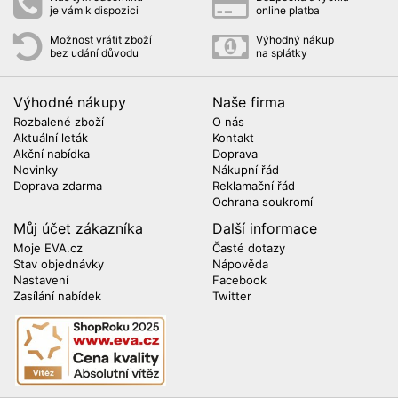
je vám k dispozici
online platba
Možnost vrátit zboží
Výhodný nákup
bez udání důvodu
na splátky
Výhodné nákupy
Naše firma
Rozbalené zboží
O nás
Aktuální leták
Kontakt
Akční nabídka
Doprava
Novinky
Nákupní řád
Doprava zdarma
Reklamační řád
Ochrana soukromí
Můj účet zákazníka
Další informace
Moje EVA.cz
Časté dotazy
Stav objednávky
Nápověda
Nastavení
Facebook
Zasílání nabídek
Twitter