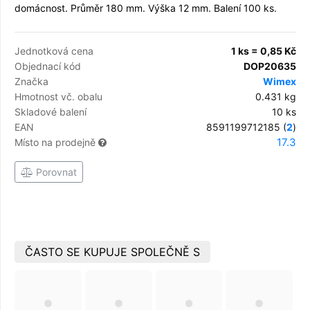
domácnost. Průměr 180 mm. Výška 12 mm. Balení 100 ks.
Jednotková cena
1 ks = 0,85 Kč
Objednací kód
DOP20635
Značka
Wimex
Hmotnost vč. obalu
0.431 kg
Skladové balení
10 ks
EAN
8591199712185 (
2
)
17.3
Místo na prodejně
Porovnat
ČASTO SE KUPUJE SPOLEČNĚ S