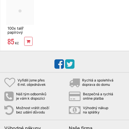
100x talíř
papírový
mělký 18cm
85
Kč
Vyřídili jsme přes
Rychlá a spolehlivá
6 mil. objednávek
doprava do domu
Náš tým odborníků
Bezpečná a rychlá
je vám k dispozici
online platba
Možnost vrátit zboží
Výhodný nákup
bez udání důvodu
na splátky
Výhodné nákupy
Naše firma