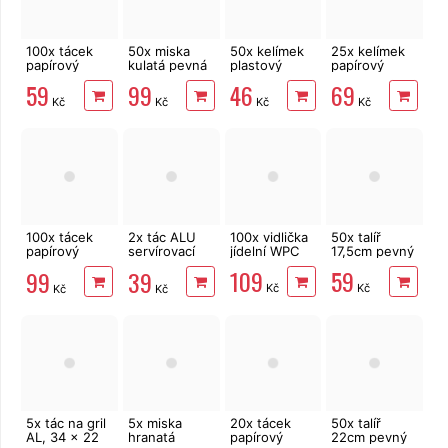
100x tácek
50x miska
50x kelímek
25x kelímek
papírový
kulatá pevná
plastový
papírový
13x20 cm, č4
500 ml, 15,5
PARTY 0,3l
dvouplášťový
59
99
46
69
x 5,5 cm
čirý
PARTY 280ml
Kč
Kč
Kč
Kč
100x tácek
2x tác ALU
100x vidlička
50x talíř
papírový
servírovací
jídelní WPC
17,5cm pevný
16x23 cm, č5
střední 43 x
109
59
99
39
29 cm
Kč
Kč
Kč
Kč
5x tác na gril
5x miska
20x tácek
50x talíř
AL, 34 x 22
hranatá
papírový
22cm pevný