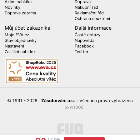
Akční nabídka
Doprava
Novinky
Nákupní řád
Doprava zdarma
Reklamační řád
Ochrana soukromí
Můj účet zákazníka
Další informace
Moje EVA.cz
Časté dotazy
Stav objednávky
Nápověda
Nastavení
Facebook
Zasílání nabídek
Twitter
© 1991 - 2026
Zásobování a.s.
– všechna práva vyhrazena
pxw100c
21% DPH