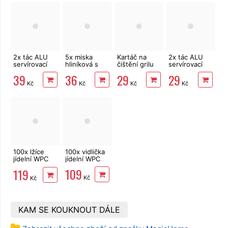
2x tác ALU
5x miska
Kartáč na
2x tác ALU
servírovací
hliníková s
čištění grilu
servírovací
střední 43 x
víčkem 690
krátký
malý 33,5 x
39
36
29
29
29 cm
ml
23,5 cm
Kč
Kč
Kč
Kč
100x lžíce
100x vidlička
jídelní WPC
jídelní WPC
18 cm
109
119
Kč
Kč
KAM SE KOUKNOUT DÁLE