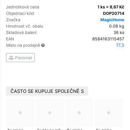
Jednotková cena
1 ks = 8,67 Kč
Objednací kód
DOP20714
Značka
MagicHome
Hmotnost vč. obalu
0.08 kg
Skladové balení
36 ks
EAN
8584163115457
17.3
Místo na prodejně
Porovnat
ČASTO SE KUPUJE SPOLEČNĚ S