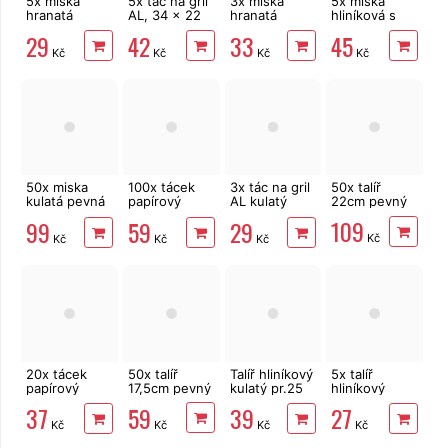
5x miska
5x tác na gril
3x miska
5x miska
hranatá
AL, 34 x 22
hranatá
hliníková s
hliníková na
cm
hliníková na
víčkem 900
29
42
33
45
gril 14 x 20,5
gril 32,9 x
ml, 218 x 114
Kč
Kč
Kč
Kč
cm
26,9 cm
x 54 mm
50x miska
100x tácek
3x tác na gril
50x talíř
kulatá pevná
papírový
AL kulatý
22cm pevný
500 ml, 15,5
13x20 cm, č4
34cm
109
99
59
29
x 5,5 cm
Kč
Kč
Kč
Kč
20x tácek
50x talíř
Talíř hliníkový
5x talíř
papírový
17,5cm pevný
kulatý pr.25
hliníkový
16x23cm, č5
cm 5 ks
kulatý pr.19
59
37
39
27
cm
Kč
Kč
Kč
Kč