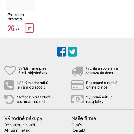
3x miska
hranatá
hliníková na
26
gril 31,5 x
Kč
21,3 cm
Vyřídili jsme přes
Rychlá a spolehlivá
6 mil. objednávek
doprava do domu
Náš tým odborníků
Bezpečná a rychlá
je vám k dispozici
online platba
Možnost vrátit zboží
Výhodný nákup
bez udání důvodu
na splátky
Výhodné nákupy
Naše firma
Rozbalené zboží
O nás
Aktuální leták
Kontakt