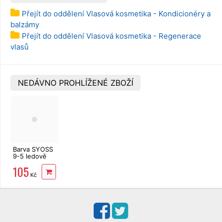
Přejít do oddělení Vlasová kosmetika - Kondicionéry a
balzámy
Přejít do oddělení Vlasová kosmetika - Regenerace
vlasů
NEDÁVNO PROHLÍŽENÉ ZBOŽÍ
Barva SYOSS
9-5 ledově
perleťová
105
blond
Kč