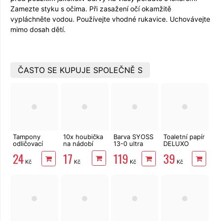
Zamezte styku s očima. Při zasažení očí okamžitě
vypláchněte vodou. Používejte vhodné rukavice. Uchovávejte
mimo dosah dětí.
ČASTO SE KUPUJE SPOLEČNĚ S
Tampony
10x houbička
Barva SYOSS
Toaletní papír
odličovací
na nádobí
13-0 ultra
DELUXO
LINTEO 120
zesvětlovač
2vrstvý 8 rolí,
17
24
119
39
ks
158 m
Kč
Kč
Kč
Kč