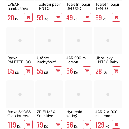
LYBAR
Toaletní papír
Toaletní papír
Toaletní papír
bambusové
TENTO
DELUXO
TENTO
vatové
Ellegance
3vrstvý 8 rolí,
Forest
20
59
49
59
tyčinky 200
Pink 3vrstvý
132 m
3vrstvý 8 rolí,
Kč
Kč
Kč
Kč
ks
8 rolí, 144 m
144 m
Barva
Utěrky
JAR 900 ml
Ubrousky
PALETTE ICC
kuchyňské
Lemon
LINTEO Baby
10-1 ledový
TENTO Extra
Měsíček
66
65
55
28
stříbřitě plavý
Strong
lékařský 72
Kč
Kč
Kč
Kč
3vrstvé, 2
ks
role, 34 m
Barva SYOSS
ZP ELMEX
Hydroxid
JAR 2 x 900
Oleo Intense
Sensitive
sodný -
ml Lemon
9-10 zářivě
Whitening 75
mikrogranule
129
119
79
66
plavý
ml
1 kg
Kč
Kč
Kč
Kč