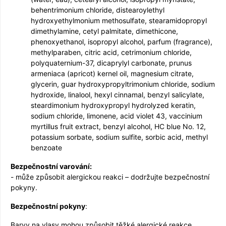
behentrimonium chloride, distearoylethyl
hydroxyethylmonium methosulfate, stearamidopropyl
dimethylamine, cetyl palmitate, dimethicone,
phenoxyethanol, isopropyl alcohol, parfum (fragrance),
methylparaben, citric acid, cetrimonium chloride,
polyquaternium-37, dicaprylyl carbonate, prunus
armeniaca (apricot) kernel oil, magnesium citrate,
glycerin, guar hydroxypropyl­trimonium chloride, sodium
hydroxide, linalool, hexyl cinnamal, benzyl salicylate,
steardimonium hydroxypropyl hydrolyzed keratin,
sodium chloride, limonene, acid violet 43, vaccinium
myrtillus fruit extract, benzyl alcohol, HC blue No. 12,
potassium sorbate, sodium sulfite, sorbic acid, methyl
benzoate
Bezpečnostní varování:
- může způsobit alergickou reakci – dodržujte bezpečnostní
pokyny.
Bezpečnostní pokyny
:
Barvy na vlasy mohou způsobit těžké alergické reakce.