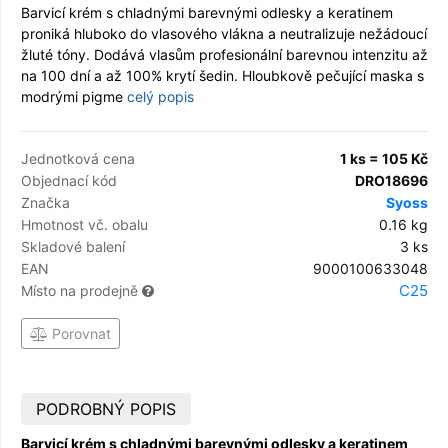
Barvicí krém s chladnými barevnými odlesky a keratinem
proniká hluboko do vlasového vlákna a neutralizuje nežádoucí
žluté tóny. Dodává vlasům profesionální barevnou intenzitu až
na 100 dní a až 100% krytí šedin. Hloubkově pečující maska s
modrými pigme
celý popis
Jednotková cena
1 ks = 105 Kč
Objednací kód
DRO18696
Značka
Syoss
Hmotnost vč. obalu
0.16 kg
Skladové balení
3 ks
EAN
9000100633048
C25
Místo na prodejně
Porovnat
PODROBNÝ POPIS
Barvicí krém s chladnými barevnými odlesky a keratinem