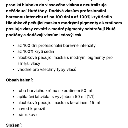
proniká hluboko do vlasového vlákna a neutralizuje
nežádoucí žluté tóny. Dodává vlasům profesionální
barevnou intenzitu až na 100 dní a až 100% krytí šedin.
Hloubkově pečující maska s modrými pigmenty a keratinem
posiluje vlasy zevnitř a modré pigmenty odstraňují žluté
podtóny a dodávají vlasům ledový lesk.
až 100 dní profesionální barevné intenzity
až 100% krytí šedin
hloubkově pečující maska s modrými pigmenty pro
silnější vlasy
vhodné pro všechny typy vlasů
Obsah balení:
tuba barvicího krému s keratinem 50 ml
aplikační lahvička s vyvíječem 50 ml (1:1)
hloubkově pečující maska s keratinem 15 ml
návod k použití
pár rukavic
Složení: