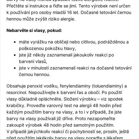
Přečtěte si instrukce a řiďte se jimi. Tento výrobek není určen
k používání pro osoby mladší 16 let. Dočasné tetování černou
hennou může zvýšit riziko alergie.
Nebarvěte si vlasy, pokud:
máte vyrážku na obličeji nebo citlivou, podrážděnou a
poškozenou pokožku hlavy,
jste již někdy zaznamenali jakoukoliv reakci po
barvení vlasů,
jste v minulosti zaznamenali reakci na dočasné tetování
černou hennou.
Obsahuje peroxid vodíku, fenylendiaminy (toluendiaminy) a
resorcinol. Nepoužívejte k barvení řas a obočí. Po použití
vlasy důkladně opláchněte. Složení výrobku – viz spodek
krabičky. Proveďte varovný test na alergii 48 hodin před
každým použitím barvy na vlasy, a to i v případě, že jste
barvy na vlasy používali již dříve. Proto nezapomeňte
zakoupit výrobek 48 hodin před samotným použitím.
V případě jakýchkoliv reakcí či pochybností se, prosím, ještě
před použitím jakékoliv barvy na vlasy poraďte s lékařem.