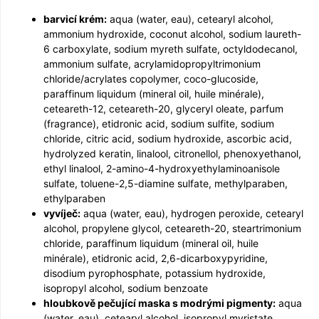
barvicí krém:
aqua (water, eau), cetearyl alcohol,
ammonium hydroxide, coconut alcohol, sodium laureth-
6 carboxylate, sodium myreth sulfate, octyldodecanol,
ammonium sulfate, acrylamidopro­pyltrimonium
chloride/acrylates copolymer, coco-glucoside,
paraffinum liquidum (mineral oil, huile minérale),
ceteareth-12, ceteareth-20, glyceryl oleate, parfum
(fragrance), etidronic acid, sodium sulfite, sodium
chloride, citric acid, sodium hydroxide, ascorbic acid,
hydrolyzed keratin, linalool, citronellol, phenoxyethanol,
ethyl linalool, 2-amino-4-hydroxyethyla­minoanisole
sulfate, toluene-2,5-diamine sulfate, methylparaben,
ethylparaben
vyvíječ:
aqua (water, eau), hydrogen peroxide, cetearyl
alcohol, propylene glycol, ceteareth-20, steartrimonium
chloride, paraffinum liquidum (mineral oil, huile
minérale), etidronic acid, 2,6-dicarboxypyridine,
disodium pyrophosphate, potassium hydroxide,
isopropyl alcohol, sodium benzoate
hloubkově pečující maska s modrými pigmenty:
aqua
(water, eau), cetearyl alcohol, isopropyl myristate,