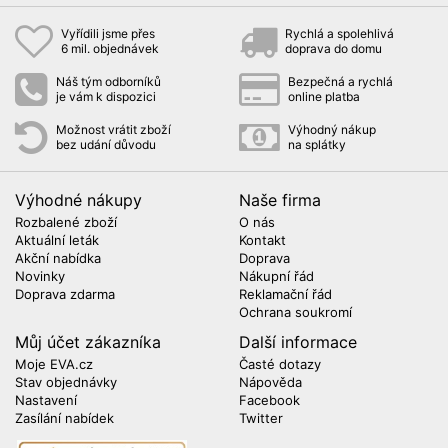
Vyřídili jsme přes
Rychlá a spolehlivá
6 mil. objednávek
doprava do domu
Náš tým odborníků
Bezpečná a rychlá
je vám k dispozici
online platba
Možnost vrátit zboží
Výhodný nákup
bez udání důvodu
na splátky
Výhodné nákupy
Naše firma
Rozbalené zboží
O nás
Aktuální leták
Kontakt
Akční nabídka
Doprava
Novinky
Nákupní řád
Doprava zdarma
Reklamační řád
Ochrana soukromí
Můj účet zákazníka
Další informace
Moje EVA.cz
Časté dotazy
Stav objednávky
Nápověda
Nastavení
Facebook
Zasílání nabídek
Twitter