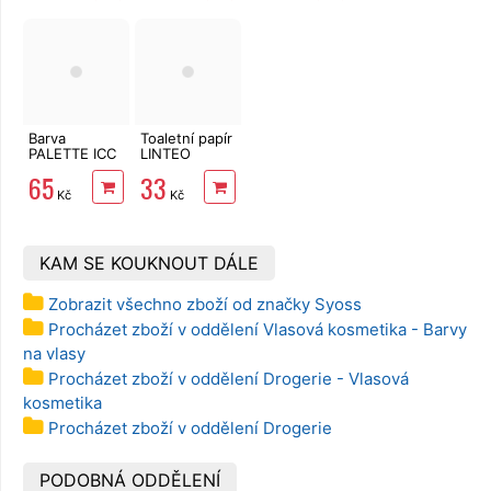
Barva
Toaletní papír
PALETTE ICC
LINTEO
9,5-1 stříbřitě
Vlhčený 60
65
33
plavý
ks s dubovou
Kč
Kč
kůrou
KAM SE KOUKNOUT DÁLE
Zobrazit všechno zboží od značky Syoss
Procházet zboží v oddělení Vlasová kosmetika - Barvy
na vlasy
Procházet zboží v oddělení Drogerie - Vlasová
kosmetika
Procházet zboží v oddělení Drogerie
PODOBNÁ ODDĚLENÍ