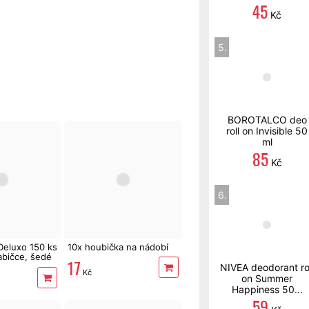
45
Kč
5.
BOROTALCO deo
roll on Invisible 50
ml
85
Kč
6.
Deluxo 150 ks
10x houbička na nádobí
abičce, šedé
17
NIVEA deodorant ro
Kč
on Summer
Happiness 50...
59