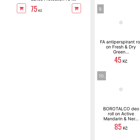
75
9.
Kč
FA antiperspirant rol
on Fresh & Dry
Green...
45
Kč
10.
BOROTALCO deo
roll on Active
Mandarin & Ner...
85
Kč