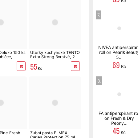
Kč
7.
NIVEA antiperspira
roll on Pearl&Beaut
Deluxo 150 ks
Utěrky kuchyňské TENTO
abičce,
Extra Strong 3vrstvé, 2
5...
role, 34 m
69
55
Kč
Kč
8.
FA antiperspirant rol
on Fresh & Dry
Peony...
45
Kč
ine Fresh
Zubní pasta ELMEX
Caries Protection 75 ml