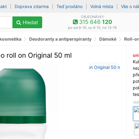
takt
|
Doprava zdarma
|
Teď prodáno
|
Volná místa
|
Vše o n
OBJEDNÁVKY
315 646
120
Hledat
po-pá 8-19, so 8-15, ne 13-19
 kosmetika
Deodoranty a antiperspiranty
Dámské
Roll-o
roll on Original 50 ml
un
Ku
ne
př
po
po
te
VAR