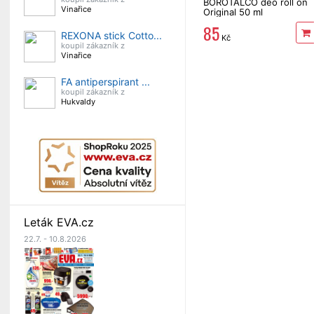
BOROTALCO deo roll on
Vinařice
Original 50 ml
85
REXONA stick Cotto...
Kč
koupil zákazník z
Vinařice
FA antiperspirant ...
koupil zákazník z
Hukvaldy
Leták EVA.cz
22.7. - 10.8.2026