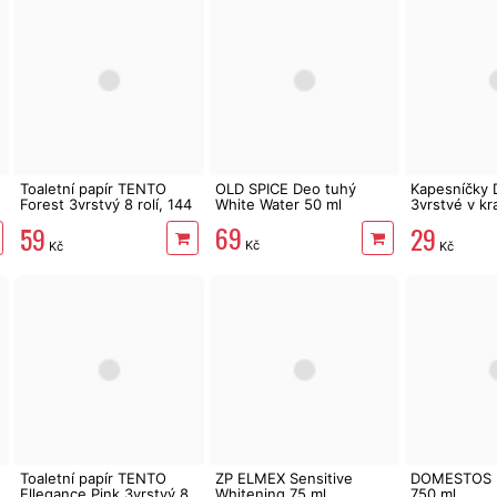
Toaletní papír TENTO
OLD SPICE Deo tuhý
Kapesníčky 
Forest 3vrstvý 8 rolí, 144
White Water 50 ml
3vrstvé v kr
m
zvířátka
69
59
29
Kč
Kč
Kč
Toaletní papír TENTO
ZP ELMEX Sensitive
DOMESTOS P
Ellegance Pink 3vrstvý 8
Whitening 75 ml
750 ml