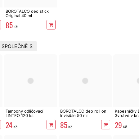
BOROTALCO deo stick
Original 40 ml
85
Kč
 SPOLEČNĚ S
Tampony odličovací
BOROTALCO deo roll on
Kapesníčky 
LINTEO 120 ks
Invisible 50 ml
3vrstvé v kr
květy
24
85
29
Kč
Kč
Kč