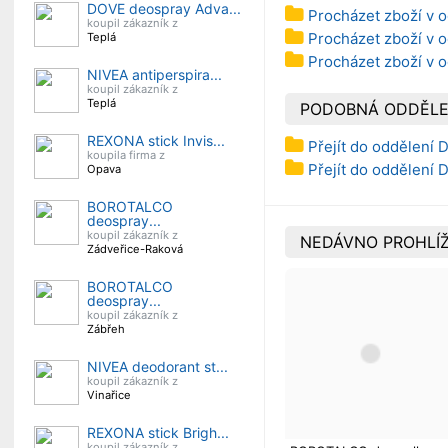
DOVE deospray Adva...
Procházet zboží v o
koupil zákazník z
Procházet zboží v o
Teplá
Procházet zboží v 
NIVEA antiperspira...
koupil zákazník z
Teplá
PODOBNÁ ODDĚLE
REXONA stick Invis...
Přejít do oddělení 
koupila firma z
Přejít do oddělení
Opava
BOROTALCO
deospray...
koupil zákazník z
NEDÁVNO PROHLÍŽ
Zádveřice-Raková
BOROTALCO
deospray...
koupil zákazník z
Zábřeh
NIVEA deodorant st...
koupil zákazník z
Vinařice
REXONA stick Brigh...
koupil zákazník z