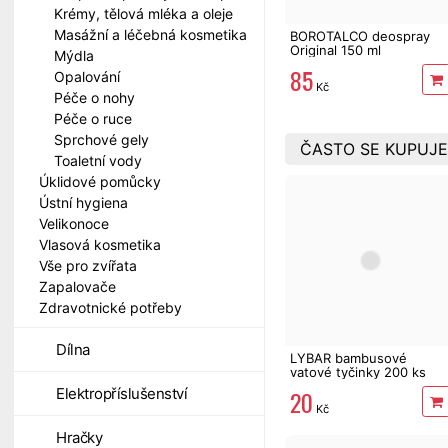
Krémy, tělová mléka a oleje
Masážní a léčebná kosmetika
BOROTALCO deospray
Original 150 ml
Mýdla
85
Opalování
Kč
Péče o nohy
Péče o ruce
Sprchové gely
ČASTO SE KUPUJE
Toaletní vody
Úklidové pomůcky
Ústní hygiena
Velikonoce
Vlasová kosmetika
Vše pro zvířata
Zapalovače
Zdravotnické potřeby
Dílna
LYBAR bambusové
vatové tyčinky 200 ks
20
Elektropříslušenství
Kč
Hračky