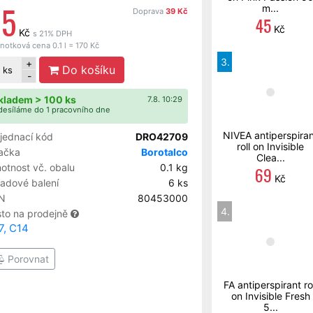
85
m...
Doprava
39 Kč
45
Kč
Kč
s 21% DPH
notková cena 0.1 l = 170 Kč
3.
+
Do košíku
ks
-
kladem > 100 ks
7.8. 10:29
esíláme do 1 pracovního dne
NIVEA antiperspira
jednací kód
DRO42709
roll on Invisible
ačka
Borotalco
Clea...
otnost vč. obalu
0.1 kg
69
Kč
ladové balení
6 ks
N
80453000
4.
sto na prodejně
7, C14
Porovnat
FA antiperspirant rol
on Invisible Fresh
5...