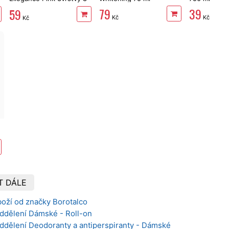
rolí, 144 m
79
39
59
Kč
Kč
Kč
T DÁLE
boží od značky Borotalco
oddělení Dámské - Roll-on
oddělení Deodoranty a antiperspiranty - Dámské