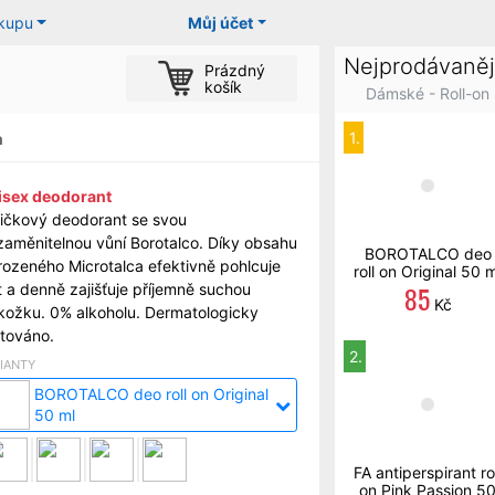
ákupu
Můj účet
Nejprodávaněj
Prázdný
košík
Dámské - Roll-on
1.
n
isex deodorant
ličkový deodorant se svou
zaměnitelnou vůní Borotalco. Díky obsahu
BOROTALCO deo
irozeného Microtalca efektivně pohlcuje
roll on Original 50 m
85
t a denně zajišťuje příjemně suchou
Kč
kožku. 0% alkoholu. Dermatologicky
stováno.
2.
IANTY
BOROTALCO deo roll on Original
50 ml
FA antiperspirant rol
on Pink Passion 5