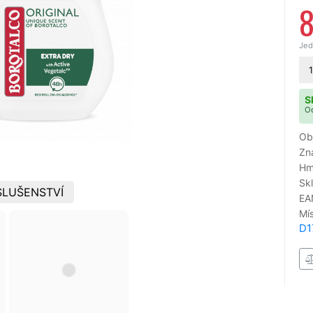
Jed
1
S
Od
Ob
Zn
Hm
Sk
SLUŠENSTVÍ
EA
Mí
D1