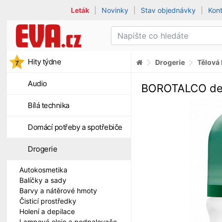
Leták
|
Novinky
|
Stav objednávky
|
Kon
Hity týdne
Drogerie
Tělová
Audio
BOROTALCO deo 
Bílá technika
Domácí potřeby a spotřebiče
Drogerie
Autokosmetika
Balíčky a sady
Barvy a nátěrové hmoty
Čisticí prostředky
Holení a depilace
Lampové oleje a podpalovače