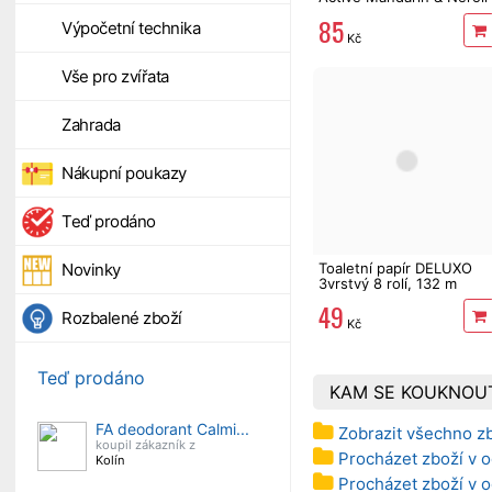
Fresh 50 ml
85
Výpočetní technika
Kč
Vše pro zvířata
Zahrada
Nákupní poukazy
Teď prodáno
Toaletní papír DELUXO
Novinky
3vrstvý 8 rolí, 132 m
49
Rozbalené zboží
Kč
Teď prodáno
KAM SE KOUKNOU
FA deodorant Calmi...
Zobrazit všechno z
koupil zákazník z
Procházet zboží v 
Kolín
Procházet zboží v 