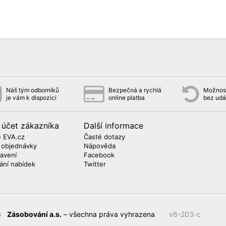
Náš tým odborníků
Bezpečná a rychlá
Možnost
je vám k dispozici
online platba
bez udá
 účet zákazníka
Další informace
 EVA.cz
Časté dotazy
 objednávky
Nápověda
avení
Facebook
lání nabídek
Twitter
26
Zásobování a.s.
– všechna práva vyhrazena
v6-203-c