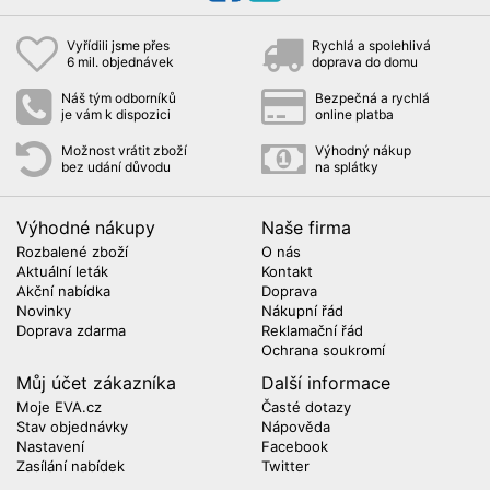
Vyřídili jsme přes
Rychlá a spolehlivá
6 mil. objednávek
doprava do domu
Náš tým odborníků
Bezpečná a rychlá
je vám k dispozici
online platba
Možnost vrátit zboží
Výhodný nákup
bez udání důvodu
na splátky
Výhodné nákupy
Naše firma
Rozbalené zboží
O nás
Aktuální leták
Kontakt
Akční nabídka
Doprava
Novinky
Nákupní řád
Doprava zdarma
Reklamační řád
Ochrana soukromí
Můj účet zákazníka
Další informace
Moje EVA.cz
Časté dotazy
Stav objednávky
Nápověda
Nastavení
Facebook
Zasílání nabídek
Twitter