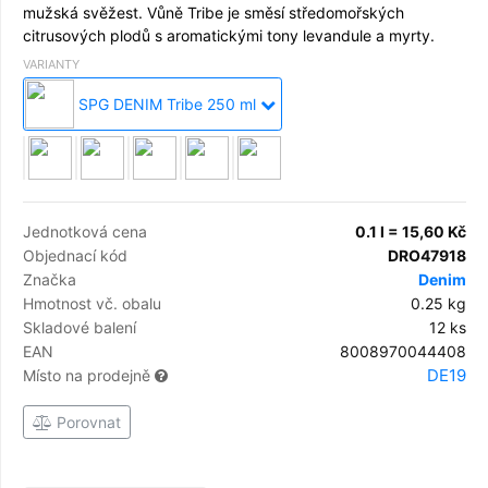
mužská svěžest. Vůně Tribe je směsí středomořských
citrusových plodů s aromatickými tony levandule a myrty.
VARIANTY
SPG DENIM Tribe 250 ml
Jednotková cena
0.1 l = 15,60 Kč
Objednací kód
DRO47918
Značka
Denim
Hmotnost vč. obalu
0.25 kg
Skladové balení
12 ks
EAN
8008970044408
DE19
Místo na prodejně
Porovnat