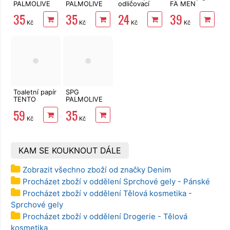
PALMOLIVE
PALMOLIVE
odličovací
FA MEN
Men
Sensitive 250
LINTEO 120
Sport Power
35
35
24
39
Energising
ml
ks
Boost 250 ml
Kč
Kč
Kč
Kč
3v1 250 ml
Toaletní papír
SPG
TENTO
PALMOLIVE
Ellegance
Olive & Milk
59
35
Pink 3vrstvý
250 ml
Kč
Kč
8 rolí, 144 m
KAM SE KOUKNOUT DÁLE
Zobrazit všechno zboží od značky Denim
Procházet zboží v oddělení Sprchové gely - Pánské
Procházet zboží v oddělení Tělová kosmetika -
Sprchové gely
Procházet zboží v oddělení Drogerie - Tělová
kosmetika