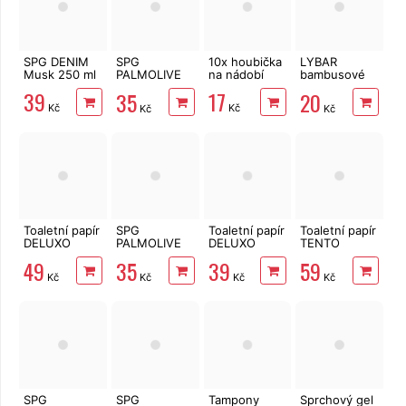
SPG DENIM
SPG
10x houbička
LYBAR
Musk 250 ml
PALMOLIVE
na nádobí
bambusové
Orchid & Milk
vatové
39
17
35
20
250 ml
tyčinky 200
Kč
Kč
Kč
Kč
ks
Toaletní papír
SPG
Toaletní papír
Toaletní papír
DELUXO
PALMOLIVE
DELUXO
TENTO
3vrstvý 8 rolí,
Coconut 250
2vrstvý 8 rolí,
Forest
49
35
39
59
132 m
ml
158 m
3vrstvý 8 rolí,
Kč
Kč
Kč
Kč
144 m
SPG
SPG
Tampony
Sprchový gel