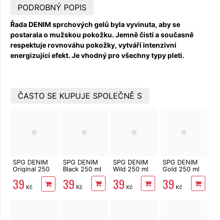
PODROBNÝ POPIS
Řada DENIM sprchových gelů byla vyvinuta, aby se
postarala o mužskou pokožku. Jemně čistí a současně
respektuje rovnováhu pokožky, vytváří intenzivní
energizující efekt. Je vhodný pro všechny typy pleti.
ČASTO SE KUPUJE SPOLEČNĚ S
SPG DENIM
SPG DENIM
SPG DENIM
SPG DENIM
Original 250
Black 250 ml
Wild 250 ml
Gold 250 ml
ml
39
39
39
39
Kč
Kč
Kč
Kč