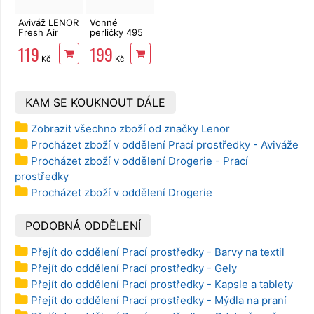
Aviváž LENOR
Vonné
Fresh Air
perličky 495
Effect Fresh
g LENOR
119
199
Wind 700 ml
Unstoppables
Kč
Kč
Spring
Awakening
KAM SE KOUKNOUT DÁLE
Zobrazit všechno zboží od značky Lenor
Procházet zboží v oddělení Prací prostředky - Aviváže
Procházet zboží v oddělení Drogerie - Prací
prostředky
Procházet zboží v oddělení Drogerie
PODOBNÁ ODDĚLENÍ
Přejít do oddělení Prací prostředky - Barvy na textil
Přejít do oddělení Prací prostředky - Gely
Přejít do oddělení Prací prostředky - Kapsle a tablety
Přejít do oddělení Prací prostředky - Mýdla na praní