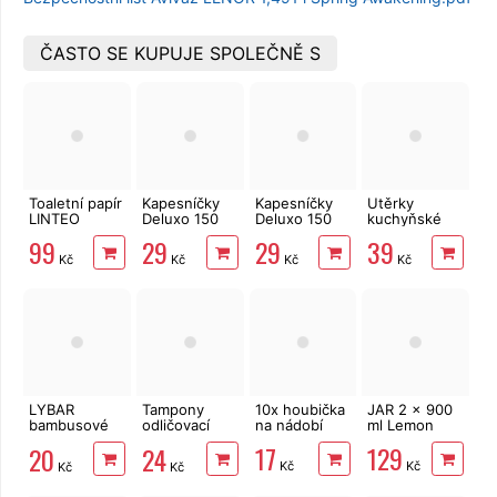
ČASTO SE KUPUJE SPOLEČNĚ S
Toaletní papír
Kapesníčky
Kapesníčky
Utěrky
LINTEO
Deluxo 150
Deluxo 150
kuchyňské
3vrstvý 16
ks 3vrstvé v
ks 3vrstvé v
Big Soft
99
29
29
39
rolí, 240 m
krabičce,
krabičce,
Clean
Kč
Kč
Kč
Kč
šedé květy
zvířátka
2vrstvé, 4
role, 41 m
LYBAR
Tampony
10x houbička
JAR 2 x 900
bambusové
odličovací
na nádobí
ml Lemon
vatové
LINTEO 120
17
129
20
24
tyčinky 200
ks
Kč
Kč
Kč
Kč
ks