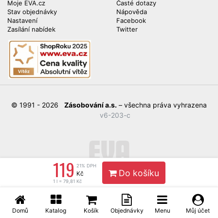
Moje EVA.cz
Časté dotazy
Stav objednávky
Nápověda
Nastavení
Facebook
Zasílání nabídek
Twitter
© 1991 - 2026
Zásobování a.s.
– všechna práva vyhrazena
v6-203-c
119
21% DPH
Do košíku
Kč
1 l = 79,81 Kč
Domů
Katalog
Košík
Objednávky
Menu
Můj účet