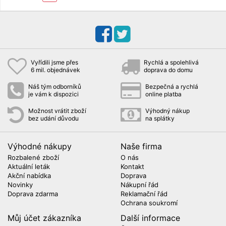
Vyřídili jsme přes
Rychlá a spolehlivá
6 mil. objednávek
doprava do domu
Náš tým odborníků
Bezpečná a rychlá
je vám k dispozici
online platba
Možnost vrátit zboží
Výhodný nákup
bez udání důvodu
na splátky
Výhodné nákupy
Naše firma
Rozbalené zboží
O nás
Aktuální leták
Kontakt
Akční nabídka
Doprava
Novinky
Nákupní řád
Doprava zdarma
Reklamační řád
Ochrana soukromí
Můj účet zákazníka
Další informace