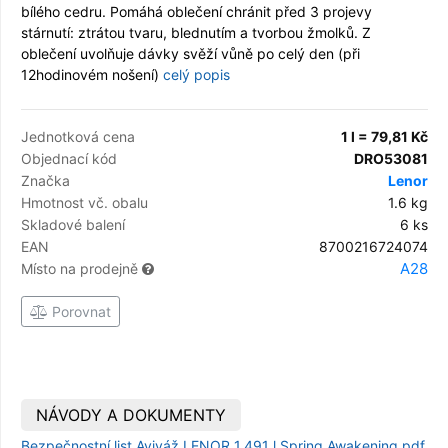
bílého cedru. Pomáhá oblečení chránit před 3 projevy
stárnutí: ztrátou tvaru, blednutím a tvorbou žmolků. Z
oblečení uvolňuje dávky svěží vůně po celý den (při
12hodinovém nošení)
celý popis
Jednotková cena
1 l = 79,81 Kč
Objednací kód
DRO53081
Značka
Lenor
Hmotnost vč. obalu
1.6 kg
Skladové balení
6 ks
EAN
8700216724074
A28
Místo na prodejně
Porovnat
NÁVODY A DOKUMENTY
Bezpečnostní list Aviváž LENOR 1,491 l Spring Awakening.pdf