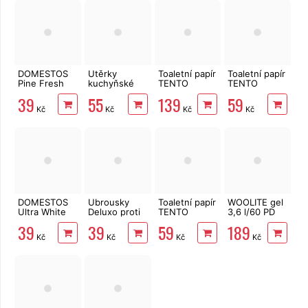
DOMESTOS
Utěrky
Toaletní papír
Toaletní papír
Pine Fresh
kuchyňské
TENTO
TENTO
750 ml
TENTO Extra
Family
Forest
39
55
139
59
Strong
Delicate
3vrstvý 8 rolí,
Kč
Kč
Kč
Kč
3vrstvé, 2
3vrstvý 24
144 m
role, 34 m
rolí, 337 m
DOMESTOS
Ubrousky
Toaletní papír
WOOLITE gel
Ultra White
Deluxo proti
TENTO
3,6 l/60 PD
750 ml
zabarvení
Ellegance
Darks, Denim,
39
39
59
189
prádla 20 ks
Pink 3vrstvý
Black
Kč
Kč
Kč
Kč
8 rolí, 144 m