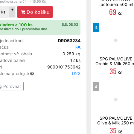
notková cena 0.1 l = 15,60 Kč
Lactourea 500 ml
69
+
Do košíku
ks
Kč
-
kladem > 100 ks
8.8. 08:03
3.
esíláme do 1 pracovního dne
jednací kód
DRO53234
ačka
FA
otnost vč. obalu
0.289 kg
SPG PALMOLIVE
ladové balení
12 ks
Orchid & Milk 250 
N
9000101753042
35
Kč
D22
sto na prodejně
Porovnat
4.
SPG PALMOLIVE
Olive & Milk 250 m
35
Kč