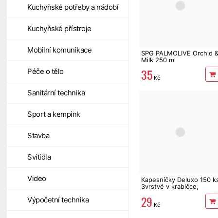
Kuchyňské potřeby a nádobí
Kuchyňské přístroje
Mobilní komunikace
SPG PALMOLIVE Orchid 
Milk 250 ml
35
Péče o tělo
Kč
Sanitární technika
Sport a kempink
Stavba
Svítidla
Video
Kapesníčky Deluxo 150 k
3vrstvé v krabičce,
zvířátka
29
Výpočetní technika
Kč