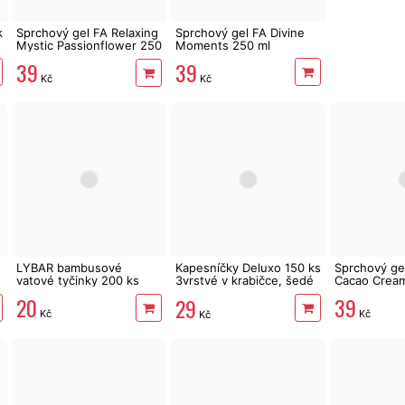
k
Sprchový gel FA Relaxing
Sprchový gel FA Divine
Mystic Passionflower 250
Moments 250 ml
ml
39
39
Kč
Kč
LYBAR bambusové
Kapesníčky Deluxo 150 ks
Sprchový ge
vatové tyčinky 200 ks
3vrstvé v krabičce, šedé
Cacao Cream
květy
20
39
29
Kč
Kč
Kč