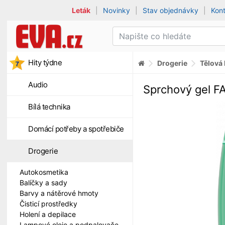
Leták
|
Novinky
|
Stav objednávky
|
Kon
Hity týdne
Drogerie
Tělová
Audio
Sprchový gel F
Bílá technika
Domácí potřeby a spotřebiče
Drogerie
Autokosmetika
Balíčky a sady
Barvy a nátěrové hmoty
Čisticí prostředky
Holení a depilace
Lampové oleje a podpalovače