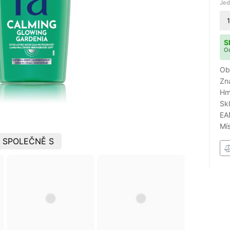
Jed
1
S
Od
Ob
Zn
Hm
Sk
EA
Mí
 SPOLEČNĚ S