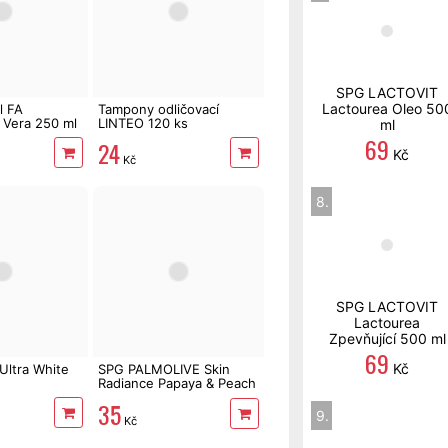
SPG LACTOVIT
Lactourea Oleo 50
l FA
Tampony odličovací
 Vera 250 ml
LINTEO 120 ks
ml
69
24
Kč
Kč
8.
SPG LACTOVIT
Lactourea
Zpevňující 500 ml
69
Kč
ltra White
SPG PALMOLIVE Skin
Radiance Papaya & Peach
250 ml
35
9.
Kč