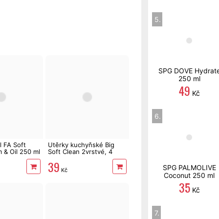
5.
SPG DOVE Hydrat
250 ml
49
Kč
6.
l FA Soft
Utěrky kuchyňské Big
 & Oil 250 ml
Soft Clean 2vrstvé, 4
role, 41 m
39
SPG PALMOLIVE
Kč
Coconut 250 ml
35
Kč
7.