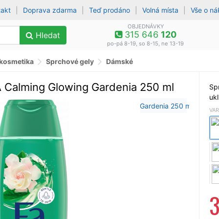
takt
|
Doprava zdarma
|
Teď prodáno
|
Volná místa
|
Vše o n
OBJEDNÁVKY
315 646
120
Hledat
po-pá 8-19, so 8-15, ne 13-19
 kosmetika
Sprchové gely
Dámské
A Calming Glowing Gardenia 250 ml
Spr
ukl
VAR