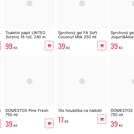
&
Toaletní papír LINTEO
Sprchový gel FA Soft
Sprchový ge
3vrstvý 16 rolí, 240 m
Coconut Milk 250 ml
Jogurt&Aloe
99
39
39
Kč
Kč
Kč
s
DOMESTOS Pine Fresh
10x houbička na nádobí
DOMESTOS U
750 ml
750 ml
17
39
39
Kč
Kč
Kč