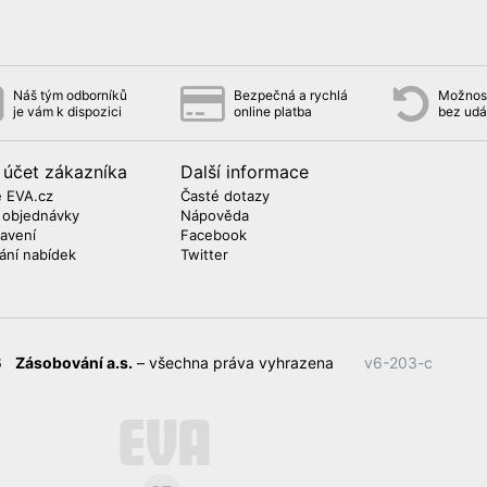
Náš tým odborníků
Bezpečná a rychlá
Možnost
je vám k dispozici
online platba
bez udá
 účet zákazníka
Další informace
 EVA.cz
Časté dotazy
 objednávky
Nápověda
avení
Facebook
lání nabídek
Twitter
26
Zásobování a.s.
– všechna práva vyhrazena
v6-203-c