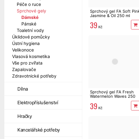
Péče o ruce
Sprchové gely
Sprchový gel FA Soft Pin
Jasmine & Oil 250 ml
Dámské
39
Pánské
Kč
Toaletní vody
Úklidové pomůcky
Ústní hygiena
Velikonoce
Vlasová kosmetika
Vše pro zvířata
Zapalovače
Zdravotnické potřeby
Dílna
Sprchový gel FA Fresh
Watermelon Waves 250
ml
Elektropříslušenství
39
Kč
Hračky
Kancelářské potřeby