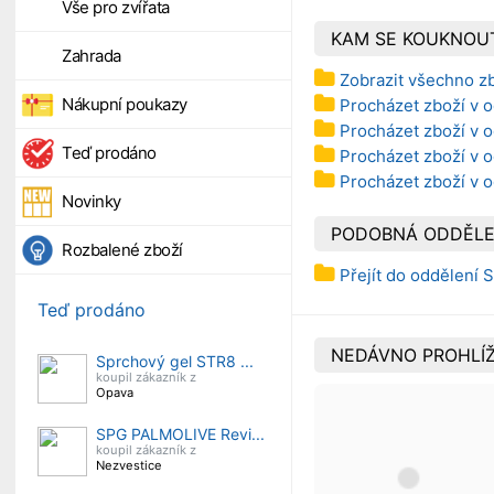
Vše pro zvířata
KAM SE KOUKNOU
Zahrada
Zobrazit všechno z
Nákupní poukazy
Procházet zboží v 
Procházet zboží v 
Teď prodáno
Procházet zboží v o
Procházet zboží v 
Novinky
PODOBNÁ ODDĚLE
Rozbalené zboží
Přejít do oddělení 
Teď prodáno
NEDÁVNO PROHLÍŽ
Sprchový gel STR8 ...
koupil zákazník z
Opava
SPG PALMOLIVE Revi...
koupil zákazník z
Nezvestice