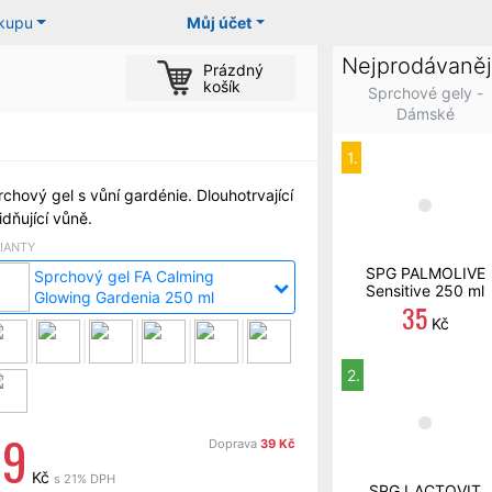
ákupu
Můj účet
Nejprodávaněj
Prázdný
košík
Sprchové gely -
Dámské
1.
chový gel s vůní gardénie. Dlouhotrvající
idňující vůně.
IANTY
SPG PALMOLIVE
Sprchový gel FA Calming
Sensitive 250 ml
Glowing Gardenia 250 ml
35
Kč
2.
39
Doprava
39 Kč
Kč
s 21% DPH
SPG LACTOVIT