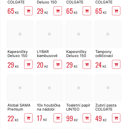
COLGATE
Deluxo 150
COLGATE
COLGATE
Max White
ks 3vrstvé v
Plax Cool
Plax Soft
65
29
65
65
Purple Reveal
krabičce,
Mint 500 ml
Mint 500 ml
Kč
Kč
Kč
Kč
500 ml
šedé květy
Kapesníčky
LYBAR
Kapesníčky
Tampony
Deluxo 150
bambusové
Deluxo 150
odličovací
ks 3vrstvé v
vatové
ks 3vrstvé v
LINTEO 120
29
20
29
24
krabičce,
tyčinky 200
krabičce,
ks
Kč
Kč
Kč
Kč
černá kůže
ks
zvířátka
Alobal SAMA
10x houbička
Toaletní papír
Zubní pasta
Premium
na nádobí
LINTEO
COLGATE
10m, 9µm
3vrstvý 16
Advanced
17
22
99
49
rolí, 240 m
White
Kč
Kč
Kč
Kč
Charcoal 75
ml