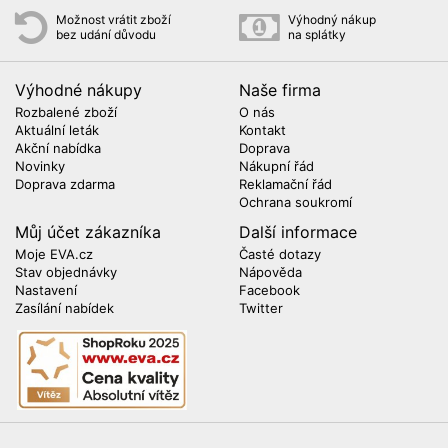
Možnost vrátit zboží
Výhodný nákup
bez udání důvodu
na splátky
Výhodné nákupy
Naše firma
Rozbalené zboží
O nás
Aktuální leták
Kontakt
Akční nabídka
Doprava
Novinky
Nákupní řád
Doprava zdarma
Reklamační řád
Ochrana soukromí
Můj účet zákazníka
Další informace
Moje EVA.cz
Časté dotazy
Stav objednávky
Nápověda
Nastavení
Facebook
Zasílání nabídek
Twitter