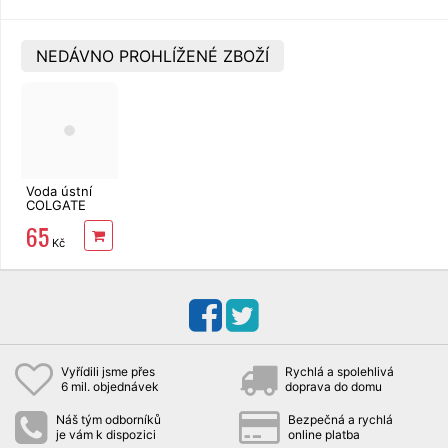
NEDÁVNO PROHLÍŽENÉ ZBOŽÍ
Voda ústní
COLGATE
Max White
65
Charcoal 500
Kč
ml
Vyřídili jsme přes
Rychlá a spolehlivá
6 mil. objednávek
doprava do domu
Náš tým odborníků
Bezpečná a rychlá
je vám k dispozici
online platba