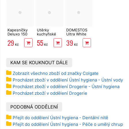
Kapesníčky
Utěrky
DOMESTOS
Deluxo 150
kuchyňské
Ultra White
ks 3vrstvé v
TENTO Extra
750 ml
29
55
39
krabičce,
Strong
Kč
Kč
Kč
dřevěné
3vrstvé, 2
kostky
role, 34 m
KAM SE KOUKNOUT DÁLE
Zobrazit všechno zboží od značky Colgate
Procházet zboží v oddělení Ústní hygiena - Ústní vody
Procházet zboží v oddělení Drogerie - Ústní hygiena
Procházet zboží v oddělení Drogerie
PODOBNÁ ODDĚLENÍ
Přejít do oddělení Ústní hygiena - Dentální nitě
Přejít do oddělení Ústní hygiena - Péče o umělý chrup