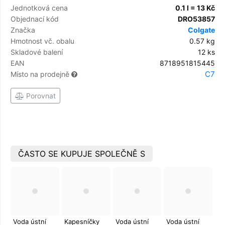
Jednotková cena
0.1 l = 13 Kč
Objednací kód
DRO53857
Značka
Colgate
Hmotnost vč. obalu
0.57 kg
Skladové balení
12 ks
EAN
8718951815445
C7
Místo na prodejně
Porovnat
ČASTO SE KUPUJE SPOLEČNĚ S
Voda ústní
Kapesníčky
Voda ústní
Voda ústní