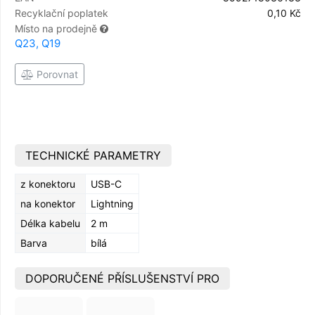
Recyklační poplatek
0,10 Kč
Místo na prodejně
Q23, Q19
Porovnat
TECHNICKÉ PARAMETRY
z konektoru
USB-C
na konektor
Lightning
Délka kabelu
2 m
Barva
bílá
DOPORUČENÉ PŘÍSLUŠENSTVÍ PRO