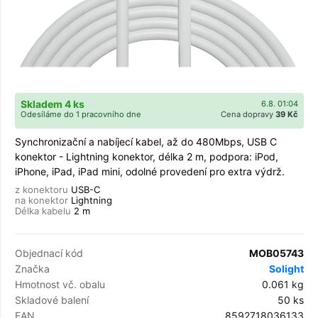
Skladem 4 ks
6.8. 01:04
Odesíláme do 1 pracovního dne
Cena dopravy
39 Kč
Synchronizační a nabíjecí kabel, až do 480Mbps, USB C
konektor - Lightning konektor, délka 2 m, podpora: iPod,
iPhone, iPad, iPad mini, odolné provedení pro extra výdrž.
z konektoru
USB-C
na konektor
Lightning
Délka kabelu
2 m
Objednací kód
MOB05743
Značka
Solight
Hmotnost vč. obalu
0.061 kg
Skladové balení
50 ks
EAN
8592718036133