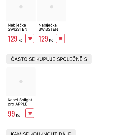
Nabíječka
Nabíječka
SWISSTEN
SWISSTEN
USB-C Smart
USB-C Smart
129
129
IC 2,1A 2x
IC 2,1A 2x
Kč
Kč
USB bílá s
USB černá s
USB/USB-C,
USB/USB-C
1,2m
1,2m
ČASTO SE KUPUJE SPOLEČNĚ S
Kabel Solight
pro APPLE
iPhone USB-
99
A/Lightning
Kč
2m
KAM SE KOUKNOUT DÁLE