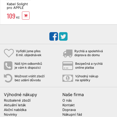
Kabel Solight
pro APPLE
iPhone USB-
109
C/Lightning
Kč
2m
Vyřídili jsme přes
Rychlá a spolehlivá
6 mil. objednávek
doprava do domu
Náš tým odborníků
Bezpečná a rychlá
je vám k dispozici
online platba
Možnost vrátit zboží
Výhodný nákup
bez udání důvodu
na splátky
Výhodné nákupy
Naše firma
Rozbalené zboží
O nás
Aktuální leták
Kontakt
Akční nabídka
Doprava
Novinky
Nákupní řád