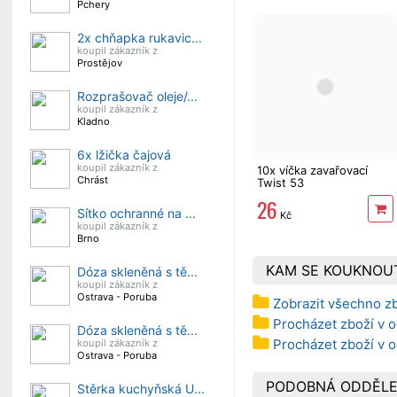
Pchery
2x chňapka rukavic...
koupil zákazník z
Prostějov
Rozprašovač oleje/...
koupil zákazník z
Kladno
6x lžička čajová
koupil zákazník z
10x víčka zavařovací
Chrást
Twist 53
26
Sítko ochranné na ...
Kč
koupil zákazník z
Brno
KAM SE KOUKNOU
Dóza skleněná s tě...
koupil zákazník z
Ostrava - Poruba
Zobrazit všechno z
Procházet zboží v 
Dóza skleněná s tě...
Procházet zboží v 
koupil zákazník z
Ostrava - Poruba
PODOBNÁ ODDĚLE
Stěrka kuchyňská U...