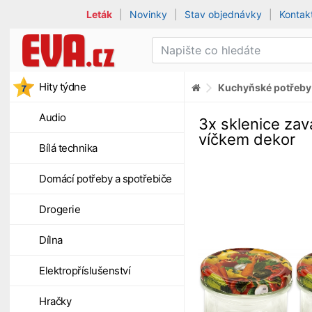
Leták
|
Novinky
|
Stav objednávky
|
Kontak
Hity týdne
Kuchyňské potřeby
Audio
3x sklenice zav
víčkem dekor
Bílá technika
Domácí potřeby a spotřebiče
Drogerie
Dílna
Elektropříslušenství
Hračky