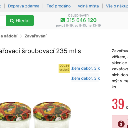
t
|
Doprava zdarma
|
Teď prodáno
|
Volná místa
|
Vše o náku
OBJEDNÁVKY
315 646
120
Hledat
po-pá 8-19, so 8-15, ne 13-19
 a nádobí
Zavařování
ařovací šroubovací 235 ml s
Zavařova
víčkem, 
sklenice
pouze
zavařová
osobně
nich dob
mýt v my
ks.
39
K