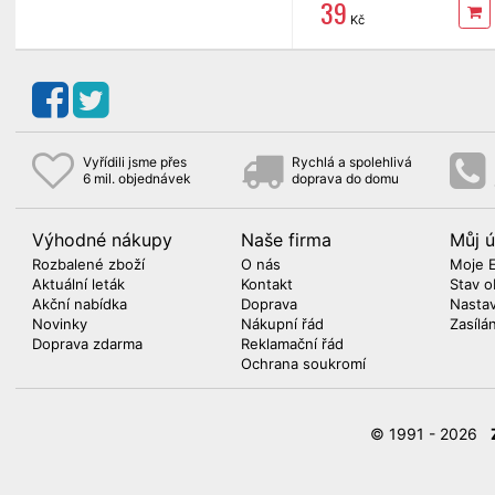
39
Kč
Vyřídili jsme přes
Rychlá a spolehlivá
6 mil. objednávek
doprava do domu
Výhodné nákupy
Naše firma
Můj ú
Rozbalené zboží
O nás
Moje 
Aktuální leták
Kontakt
Stav o
Akční nabídka
Doprava
Nasta
Novinky
Nákupní řád
Zasílá
Doprava zdarma
Reklamační řád
Ochrana soukromí
© 1991 - 2026