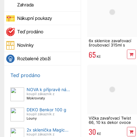
Zahrada
Nákupní poukazy
Teď prodáno
6x sklenice zavařovací
Novinky
šroubovací 315ml s
barevným víčkem
65
Kč
Rozbalené zboží
Teď prodáno
NOVA k přípravě ná...
koupil zákazník z
Mokrovraty
DEKO Benkor 100 g
koupil zákazník z
Víčka zavařovací Twist
Louny
66, 10 ks dekor ovoce
30
2x sklenička Magic...
Kč
koupil zákazník z