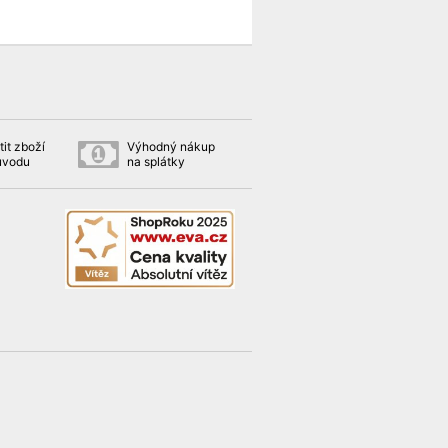
it zboží
Výhodný nákup
ůvodu
na splátky