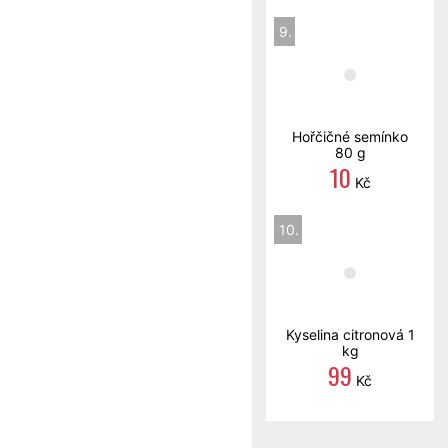
9.
Hořčičné semínko
80 g
10
Kč
10.
Kyselina citronová 1
kg
99
Kč