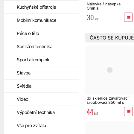
Nálevka / násypka
Kuchyňské přístroje
Omnia
30
Kč
Mobilní komunikace
Péče o tělo
ČASTO SE KUPUJE
Sanitární technika
Sport a kempink
Stavba
Svítidla
3x sklenice zavařovací
Video
šroubovací 350 ml s
víčkem dekor
44
Výpočetní technika
Kč
Vše pro zvířata