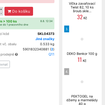
Víčka zavařovací
Twist 82, 10 ks
+
Do košíku
šroub.skle...
-
32
Kč
m > 100 ks
8.8. 12:34
e do 1 pracovního dne
3.
cí kód
SKL04373
Jiné značky
 vč. obalu
0.533 kg
5901832340881 (
2
)
DEKO Benkor 100 g
Q11
 prodejně
11
Kč
ovnat
4.
PEKTOGEL na
džemy a marmelády
40 g