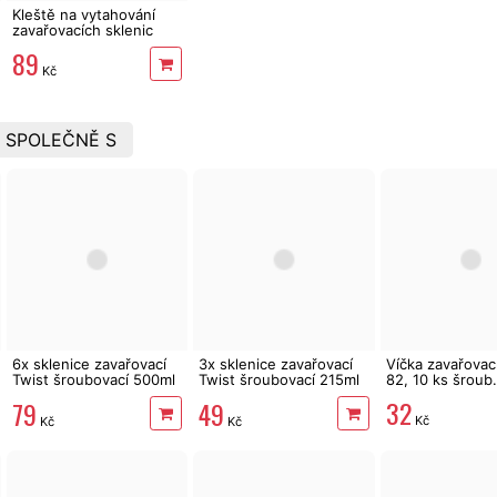
Kleště na vytahování
zavařovacích sklenic
89
Kč
 SPOLEČNĚ S
6x sklenice zavařovací
3x sklenice zavařovací
Víčka zavařovac
Twist šroubovací 500ml
Twist šroubovací 215ml
82, 10 ks šroub.
dekorovaná víčka
s víčkem dekor
32
79
49
Kč
Kč
Kč