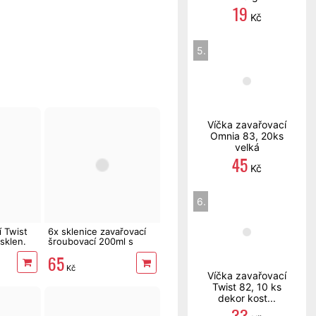
19
Kč
5.
Víčka zavařovací
Omnia 83, 20ks
velká
45
Kč
6.
í Twist
6x sklenice zavařovací
sklen.
šroubovací 200ml s
víčkem dekor
65
Kč
Víčka zavařovací
Twist 82, 10 ks
dekor kost...
33