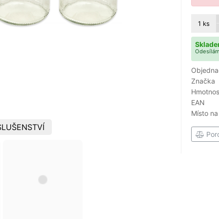
1
ks
Sklade
Odesílám
Objedna
Značka
Hmotnost
EAN
Místo na
SLUŠENSTVÍ
Por