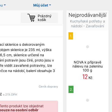
pu
Můj účet
Nejprodávanější
Prázdný
košík
Kuchyňské potřeby a
nádobí - Zavařování
1.
cí sklenice s dekorovaným
objem sklenice je 235 ml, výška
 6,5 cm, sklenice určené na
ní potravin jsou čiré, proto jsou v
NOVA k přípravě
ře vidět zavařené potraviny, lze
nálevu na zeleninu
100 g
čce na nádobí, balení obsahuje 3
12
Kč
Ceník dopravy
2.
č
s 21% DPH
Tento produkt lze objednat
pouze na osobní odběr