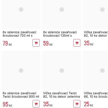
6x sklenice zavařovací
6x sklenice zavařovací
Víčka zavařovac
šroubovací 720 ml s
šroubovací 135ml s
82, 10 ks dekor
barevným víčkem
víčkem
35
79
59
Kč
Kč
Kč
6x sklenice zavařovací
Víčka zavařovací Twist
Víčka zavařovac
Twist šroubovací 900 ml
82, 10 ks dekor zelenina
66, 10 ks šroub.
s víčky dekor
35
25
95
Kč
Kč
Kč