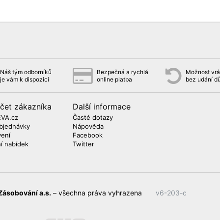
Náš tým odborníků
Bezpečná a rychlá
Možnost vrát
je vám k dispozici
online platba
bez udání d
čet zákazníka
Další informace
EVA.cz
Časté dotazy
bjednávky
Nápověda
vení
Facebook
ní nabídek
Twitter
Zásobování a.s.
– všechna práva vyhrazena
v6-203-c