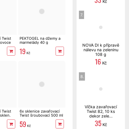
Kč
7.
í Twist
PEKTOGEL na džemy a
 ovoce
marmelády 40 g
NOVA DI k přípravě
19
nálevu na zeleninu
Kč
108 g
16
Kč
8.
Víčka zavařovací
Twist 82, 10 ks
í Twist
6x sklenice zavařovací
sklen.
Twist šroubovací 500 ml
dekor zele...
35
59
Kč
Kč