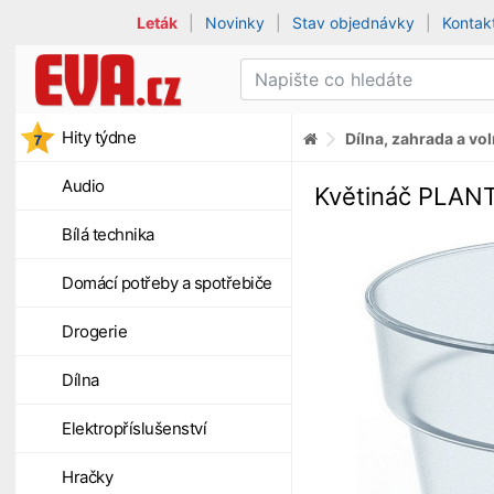
Leták
|
Novinky
|
Stav objednávky
|
Kontak
Hity týdne
Dílna, zahrada a vo
Audio
Květináč PLANTI
Bílá technika
Domácí potřeby a spotřebiče
Drogerie
Dílna
Elektropříslušenství
Hračky