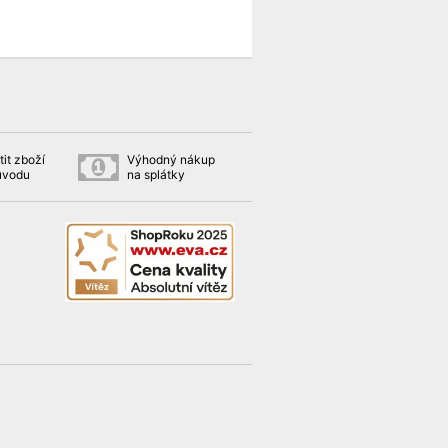
it zboží
Výhodný nákup
ůvodu
na splátky