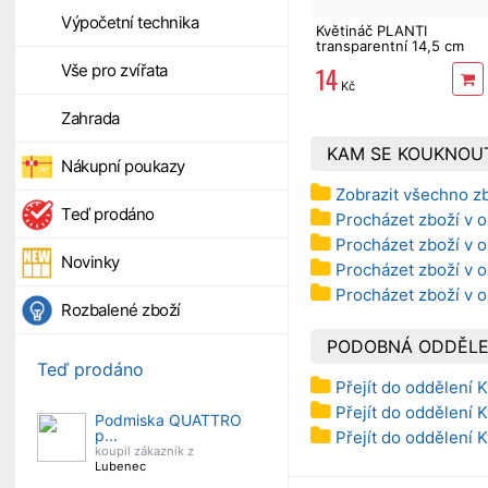
Výpočetní technika
Květináč PLANTI
transparentní 14,5 cm
14
Vše pro zvířata
Kč
Zahrada
KAM SE KOUKNOU
Nákupní poukazy
Zobrazit všechno z
Teď prodáno
Procházet zboží v o
Procházet zboží v o
Novinky
Procházet zboží v o
Procházet zboží v o
Rozbalené zboží
PODOBNÁ ODDĚLE
Teď prodáno
Přejít do oddělení 
Přejít do oddělení K
Podmiska QUATTRO
p...
Přejít do oddělení K
koupil zákazník z
Lubenec