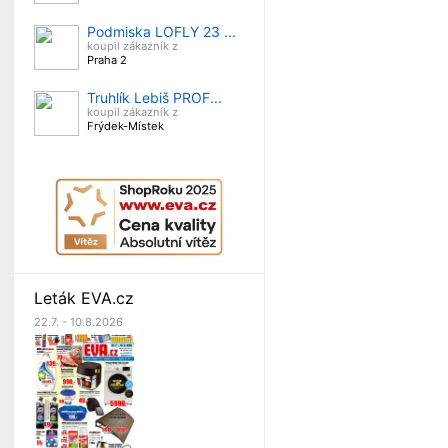
Podmiska LOFLY 23 ...
koupil zákazník z
Praha 2
Truhlík Lebiš PROF...
koupil zákazník z
Frýdek-Místek
Leták EVA.cz
22.7. - 10.8.2026