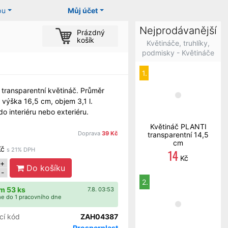
pu
Můj účet
Nejprodávanější
Prázdný
košík
Květináče, truhlíky,
podmisky - Květináče
1.
 transparentní květináč. Průměr
 výška 16,5 cm, objem 3,1 l.
o interiéru nebo exteriéru.
Květináč PLANTI
Doprava
39 Kč
transparentní 14,5
cm
Kč
s 21% DPH
14
Kč
+
Do košíku
-
2.
m 53 ks
7.8. 03:53
e do 1 pracovního dne
cí kód
ZAH04387
Prosperplast