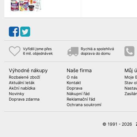
Vyřídili jsme přes
Rychlá a spolehlivá
6 mil. objednávek
doprava do domu
Výhodné nákupy
Naše firma
Můj ú
Rozbalené zboží
O nás
Moje 
Aktuální leták
Kontakt
Stav o
Akční nabídka
Doprava
Nasta
Novinky
Nákupní řád
Zasílá
Doprava zdarma
Reklamační řád
Ochrana soukromí
© 1991 - 2026