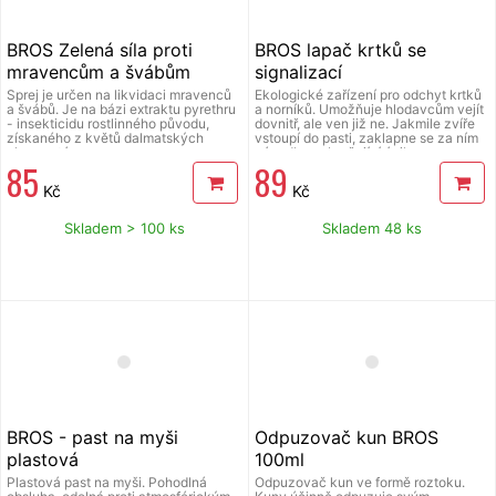
BROS Zelená síla proti
BROS lapač krtků se
mravencům a švábům
signalizací
300ml
Sprej je určen na likvidaci mravenců
Ekologické zařízení pro odchyt krtků
a švábů. Je na bázi extraktu pyrethru
a norníků. Umožňuje hlodavcům vejít
- insekticidu rostlinného původu,
dovnitř, ale ven již ne. Jakmile zvíře
získaného z květů dalmatských
vstoupí do pasti, zaklapne se za ním
chryzantém.
západka zabraňující úniku a
85
89
zdvihnutý praporek signalizuje
přítomnost zvířete v pasti. Před
Kč
Kč
použitím si přečtěte přiložený návod
k použití.
Skladem > 100 ks
Skladem 48 ks
BROS - past na myši
Odpuzovač kun BROS
plastová
100ml
Plastová past na myši. Pohodlná
Odpuzovač kun ve formě roztoku.