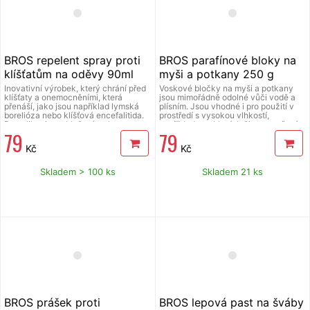
BROS repelent spray proti
BROS parafínové bloky na
klíšťatům na oděvy 90ml
myši a potkany 250 g
Inovativní výrobek, který chrání před
Voskové bločky na myši a potkany
klíšťaty a onemocněními, která
jsou mimořádně odolné vůči vodě a
přenáší, jako jsou například lymská
plísním. Jsou vhodné i pro použití v
borelióza nebo klíšťová encefalitida.
prostředí s vysokou vlhkostí,
Po aplikaci na oblečení a obuv
například ve sklepích či na otevřeném
79
79
funguje dvěma způsoby: klíšťata
prostranství. Obsahuje látku, která
nejen odpuzuje, ale i zabíjí. Účinkuje
brání náhodnému požití lidmi a
Kč
Kč
ihned po aplikaci a účinnost si
domácími zvířaty. Účinná látka je
zachovává po mimořádně dlouhou
bromadiolon - 0,0029 %. Dávkování:
dobu – až 20 dní. Sprej nabízí
myš - 60 g na každých 5-10 m,
Skladem > 100 ks
Skladem 21 ks
dokonalé řešení pro ochranu rybářů,
potkan - 100 g na každých 5 - 10 m.
houbařů a vyznavačů lesní turistiky.
Návod k použití: umístěte do
Před použitím si přečtěte přiložený
nástrahových stanic, které jsou
návod k použití.
zajištěny proti náhodnému otevření a
na místech, kde se vyskytují hlodavci.
Balení: 250 g. Před použitím si
přečtěte přiložený návod k použití.
BROS prášek proti
BROS lepová past na šváby