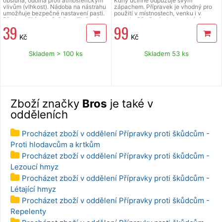
obsluha, odolná proti atmosférickým
Kuny účinně odpuzuje svým
vlivům (vlhkost). Nádoba na nástrahu
zápachem. Přípravek je vhodný pro
umožňuje bezpečné nastavení pasti.
použití v místnostech, venku i v
Před použitím si přečtěte přiložený
autech. Ošetřené plochy chrání po
39
99
návod k použití.
dobu až 8 týdnů. Obsah 100 ml.
Kč
Kč
Skladem > 100 ks
Skladem 53 ks
Zboží značky
Bros
je také v
odděleních
Procházet zboží v oddělení Přípravky proti škůdcům -
Proti hlodavcům a krtkům
Procházet zboží v oddělení Přípravky proti škůdcům -
Lezoucí hmyz
Procházet zboží v oddělení Přípravky proti škůdcům -
Létající hmyz
Procházet zboží v oddělení Přípravky proti škůdcům -
Repelenty