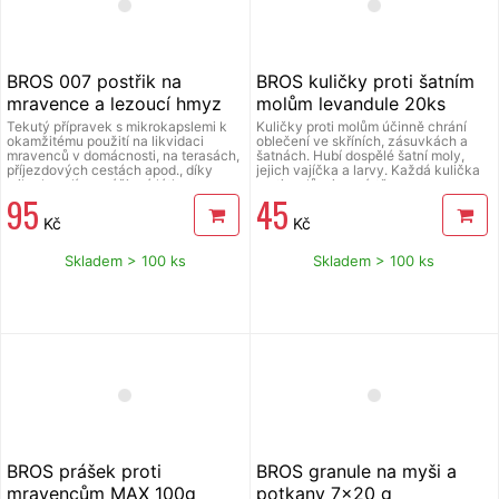
BROS 007 postřik na
BROS kuličky proti šatním
mravence a lezoucí hmyz
molům levandule 20ks
500ml
Tekutý přípravek s mikrokapslemi k
Kuličky proti molům účinně chrání
okamžitému použití na likvidaci
oblečení ve skříních, zásuvkách a
mravenců v domácnosti, na terasách,
šatnách. Hubí dospělé šatní moly,
příjezdových cestách apod., díky
jejich vajíčka a larvy. Každá kulička
mikrokapslím se účinná látka
proti molům je umístěna v
95
45
uvolňuje postupně, poskytuje rychlou
samostatném perforovaném sáčku,
a dlouhotrvající ochranu, dávkování
což usnadňuje používání produktu.
Kč
Kč
50 ml / m2. H410 Vysoce toxický pro
Návod k použití: vybalte kuličky proti
vodní organismy, s dlouhodobými
molům a umístěte je do skříně,
účinky. Prodej pouze osobám starším
zásuvky nebo komody. Jedno balení
Skladem > 100 ks
Skladem > 100 ks
18 let. Používejte biocidy bezpečným
chrání prostor o velikosti až 1 m3 po
způsobem, před použitím si vždy
dobu asi 6 měsíců. H410 Vysoce
přečtěte označení a informace o
toxický pro vodní organismy, s
přípravku. Před použitím si přečtěte
dlouhodobými účinky. Prodej pouze
přiložený návod k použití.
osobám starším 18 let. Používejte
biocidy bezpečným způsobem, před
použitím si vždy přečtěte označení a
informace o přípravku. Před použitím
si přečtěte přiložený návod k použití.
BROS prášek proti
BROS granule na myši a
mravencům MAX 100g
potkany 7x20 g