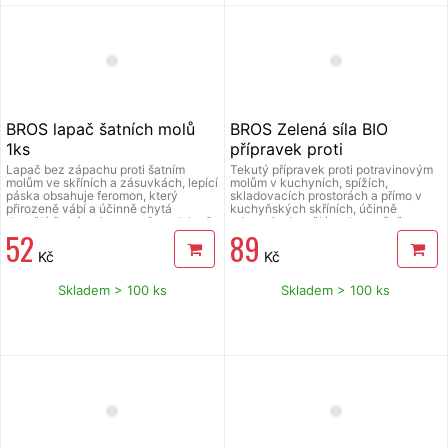
použitím si přečtěte přiložený návod
k použití.
BROS lapač šatních molů
BROS Zelená síla BIO
1ks
přípravek proti
potravinovým molům 500
Lapač bez zápachu proti šatním
Tekutý přípravek proti potravinovým
molům ve skříních a zásuvkách, lepící
molům v kuchyních, spížích,
ml
páska obsahuje feromon, který
skladovacích prostorách a přímo v
přirozeně vábí a účinně chytá
kuchyňských skříních, účinně
dospělé šatní moly, a to až po dobu 3
odpuzuje dospělé moly zavíječe
52
89
měsíců, neobsahuje chemické
paprikového, čímž chrání
insekticidy, balení 1 ks.
potravinářské výrobky jako je mouka
Kč
Kč
nebo těstoviny, vyrobený na základě
rostlinných složek, neobsahuje
syntetické insekticidy a může být
Skladem > 100 ks
Skladem > 100 ks
použit v bezprostředním okolí
potravin, má preventivní účinek a
poskytuje ochranu až po dobu 2
týdnů. Před použitím si přečtěte
přiložený návod k použití.