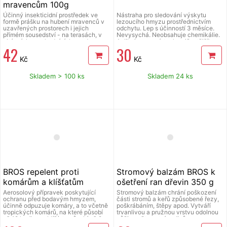
mravencům 100g
Účinný insekticidní prostředek ve
Nástraha pro sledování výskytu
formě prášku na hubení mravenců v
lezoucího hmyzu prostřednictvím
uzavřených prostorech i jejich
odchytu. Lep s účinností 3 měsíce.
přímém sousedství - na terasách, v
Nevysychá. Neobsahuje chemikálie.
altáncích, na chodnících apod.,
Aplikuje se v místech nejčastějšího
42
30
speciálně formulované pokrmové
výskytu hmyzu.
lákadlo přitahuje mravence a zvyšuje
Kč
Kč
tak účinnost přípravku, působí
kontaktně a okamžitě hubí zasažené
mravence. H410 Vysoce toxický pro
Skladem > 100 ks
Skladem 24 ks
vodní organismy, s dlouhodobými
účinky, H319 Způsobuje vážné
podráždění očí, H317 Může vyvolat
alergickou kožní reakci. Používejte
biocidy bezpečným způsobem, před
použitím si vždy přečtěte označení a
informace o přípravku. Před použitím
si přečtěte přiložený návod k použití.
BROS repelent proti
Stromový balzám BROS k
komárům a klíšťatům
ošetření ran dřevin 350 g
EXTRA SILNÝ 50%DEET
Aerosolový přípravek poskytující
Stromový balzám chrání poškození
ochranu před bodavým hmyzem,
části stromů a keřů způsobené řezy,
180ml
účinně odpuzuje komáry, a to včetně
poškrábáním, štěpy apod. Vytváří
tropických komárů, na které působí
trvanlivou a pružnou vrstvu odolnou
až 12 hodin, na klíšťata působí až 9
vůči povětrnostním vlivům a
hodiny, na mouchy působí až 10
zabraňuje pronikání patogenů. Balení: