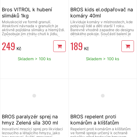
Bros VITROL k hubení
BROS kids el.odpařovač na
slimáků 1kg
komáry 40ml
Moluskocid ve formě granulí.
Likviduje komáry v místnostech, kde
Atraktivní návnada v granulích je
pobývají lidé a děti starší 1 roku.
aktivně pojídána slimáky a hlemýždi.
Barevně vhodně zapadne do designu
Způsobuje jim ztrátu chuti k jídlu,
dětského pokoje. Součástí balení je
takže přestávají poškozovat rostliny.
náhradní tekutá náplň. Insekticidní
249
189
Šneci a slimáci se schovávají do půdy
páry z náplně chrání místnost před
a zde hynou. Přípravek se rozkládá
komáry po celou noc. Lze použít i s
Kč
Kč
na fosfátové a železité ionty, které se
náplní ve tvaru polštářků. Vydrží po
přirozeně vyskytují v půdě. Účinná
dobu 60 nocí. H410 Vysoce toxický
látka: pyrofosforečnany železa.
pro vodní organismy, s dlouhodobými
Skladem > 100 ks
Skladem > 100 ks
Přípravek je bezpečný pro domácí
účinky. Prodej pouze osobám starším
mazlíčky, ptáky a ježky. Velikost
18 let. Používejte biocidy bezpečným
balení: 1kg. Před použitím si přečtěte
způsobem, před použitím si vždy
přiložený návod k použití.
přečtěte označení a informace o
přípravku a přiložený návod k použití.
BROS paralyzér sprej na
BROS repelent proti
hmyz Zelená síla 300 ml
komárům a klíšťatům
EXTRA SILNÝ 50%DEET
Inovativní mrazicí sprej pro likvidaci
Repelent proti komárům a klíšťatům
lezoucího a létajícího hmyzu, jako
ve formě spreje určený k ochraně
130ml
jsou pavouci, švábi, mravenci,
pokožky před bodavým hmyzem.