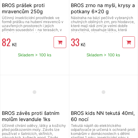
BROS prášek proti
BROS zrno na myši, krysy a
mravencům 250g
potkany 6x20 g
Účinný insekticidní prostředek ve
Nástraha na bázi pečlivě vybraných
formě prášku na hubení mravenců v
chutných obilných zrn, pro hlodavce,
uzavřených prostorech i jejich
které mají rádi zrní je velmi dobře
přímém sousedství - na terasách, v
stravitelná, obsahuje látku, která
altáncích, na chodnících apod.,
brání náhodného požití lidmi a
82
33
speciálně formulované pokrmové
domácími zvířaty, účinná látka je
lákadlo přitahuje mravence a zvyšuje
bromadiolon 0,0029 %, dávkování:
Kč
Kč
tak účinnost přípravku, působí
myš - 60 g na každých 5-10 m,
kontaktně a okamžitě hubí zasažené
potkan - 100 g na každých 5 - 10 m,
mravence. H410 Vysoce toxický pro
návod k použití: umístěte do
Skladem > 100 ks
Skladem > 100 ks
vodní organismy, s dlouhodobými
nástrahových stanic, které jsou
účinky, H319 Způsobuje vážné
zajištěny proti náhodnému otevření a
podráždění očí, H317 Může vyvolat
na místech, kde se vyskytují hlodavci.
alergickou kožní reakci. Používejte
Před použitím si přečtěte přiložený
biocidy bezpečným způsobem, před
návod k použití.
použitím si vždy přečtěte označení a
informace o přípravku. Před použitím
si přečtěte přiložený návod k použití.
BROS závěs proti šatním
BROS kids NN tekutá 40ml,
molům levandule 1ks
60 nocí
Účinně chrání oděvy, látky a kožichy
Tekutá náplň do elektrického
před poškozením moly. Závěs lze
odpařovače je určená k ochraně proti
používat v šatnících, skříních,
komárům v domácnostech s dětmi
zásuvkách, kufrech apod. Závěs
staršími 1 roku, insekticidní páry z