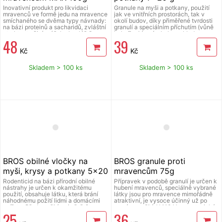
Inovativní produkt pro likvidaci
Granule na myši a potkany, použití
mravenců ve formě jedu na mravence
jak ve vnitřních prostorách, tak v
smíchaného se dvěma typy návnady:
okolí budov, díky přiměřené tvrdosti
na bázi proteinů a sacharidů, zvláštní
granulí a speciálním příchutím (vůně
atraktanty činí prášek obzvláště
kukuřice) je výrobek pro hlodavce
48
39
atraktivní pro mravence, kteří ho
velmi atraktivní, obsahuje látku, která
okamžitě konzumují. Před použitím si
brání náhodnému požití lidmi a
Kč
Kč
přečtěte přiložený návod k použití.
domácími zvířaty. Před použitím si
přečtěte přiložený návod k použití.
Skladem > 100 ks
Skladem > 100 ks
BROS obilné vločky na
BROS granule proti
myši, krysy a potkany 5x20
mravencům 75g
g
Rodenticid na bázi přírodní obilné
Přípravek v podobě granulí je určen k
nástrahy je určen k okamžitému
hubení mravenců, speciálně vybrané
použití, obsahuje látku, která brání
látky jsou pro mravence mimořádně
náhodnému požití lidmi a domácími
atraktivní, je vysoce účinný už po
zvířaty. Před použitím si přečtěte
prvním použití. H410 Vysoce toxický
25
36
přiložený návod k použití.
pro vodní organismy, s dlouhodobými
účinky, H317 Může vyvolat