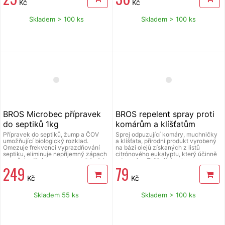
Kč
Kč
alergickou kožní reakci. Používejte
biocidy bezpečným způsobem, před
použitím si vždy přečtěte označení a
Skladem > 100 ks
Skladem > 100 ks
informace o přípravku. Před použitím
si přečtěte přiložený návod k použití.
BROS Microbec přípravek
BROS repelent spray proti
do septiků 1kg
komárům a klíšťatům
ZELENÁ SÍLA 90 ml
Přípravek do septiků, žump a ČOV
Sprej odpuzující komáry, muchničky
umožňující biologický rozklad.
a klíšťata, přírodní produkt vyrobený
Omezuje frekvenci vyprazdňování
na bázi olejů získaných z listů
septiku, eliminuje nepříjemný zápach
citrónového eukalyptu, který účinně
a zprůchodňuje soustavu sanitárních
odpuzuje přibližující se hmyz,
249
79
rozvodů. Využívá patentované řešení
obsahuje aloe, které dodatečně
zapouzdření aktivních bakterií do
hydratuje pokožku a pečuje o ni, má
Kč
Kč
mikrokuliček, které jsou potažené
příjemnou svěží vůni a nezanechává
speciálním ochranným povlakem. Je
mastné skvrny, účinkuje okamžitě po
účinný i při použití klasických
aplikaci, poskytuje ochranu proti
Skladem 55 ks
Skladem > 100 ks
čisticích prostředků. Obsahuje asi
komárům a muchničkám až po dobu 6
10× více aktivních bakterií než
hodin a proti klíšťatům až po dobu 2
univerzální přípravky.
hodin, produkt neobsahuje DEET ani
jiné syntetické chemické látky. Před