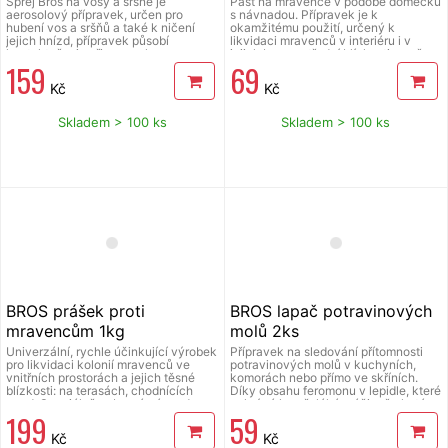
Sprej Bros na vosy a sršně je
Past na mravence v podobě domečku
aerosolový přípravek, určen pro
s návnadou. Přípravek je k
hubení vos a sršňů a také k ničení
okamžitému použití, určený k
jejich hnízd, přípravek působí
likvidaci mravenců v interiéru i v
kontaktně a je připraven k
jejich bezprostřední blízkosti, např. na
159
69
okamžitému použití, výkonný
terasách, balkonech, altáncích,
aplikátor umožňuje zasáhnout hmyz
cestách, příjezdových cestách atd.
Kč
Kč
větší dávkou účinné látky a to na
Domeček chrání přípravek před
vzdálenost až 5 m, obsah 600 ml,
deštěm, a dělá přípravek nedostupný
používejte biocidy bezpečným
dětem a domácím mazlíčkům. Ničí
Skladem > 100 ks
Skladem > 100 ks
způsobem, před použitím si vždy
celou kolonii včetně královny.
přečtěte označení a informace o
Účinkuje 3 měsíce od aktivace.
přípravku. H410 Vysoce toxický pro
vodní organismy, s dlouhodobými
účinky, H222 Extrémně hořlavý
aerosol, H229 Nádoba je pod tlakem,
při zahřátí se můžou roztrhnout, H319
Způsobuje vážné podráždění očí.
Prodej pouze osobám starším 18 let.
Používejte biocidy bezpečným
způsobem, před použitím si vždy
přečtěte označení a informace o
přípravku a přiložený návod k použití.
BROS prášek proti
BROS lapač potravinových
mravencům 1kg
molů 2ks
Univerzální, rychle účinkující výrobek
Přípravek na sledování přítomnosti
pro likvidaci kolonií mravenců ve
potravinových molů v kuchyních,
vnitřních prostorách a jejich těsné
komorách nebo přímo ve skříních.
blízkosti: na terasách, chodnících
Díky obsahu feromonu v lepidle, které
apod. Speciálně vybraná návnada
pokrývá lapač, láká a účinně chytá
199
59
zaručuje vysokou účinnost výrobku.
dospělé samce molů. Účinkuje až 12
Lze použít jako prášek nebo vodný
týdnů. Balení: 2 ks. Před použitím si
Kč
Kč
roztok. Používejte ráno a večer,
přečtěte přiložený návod k použití.