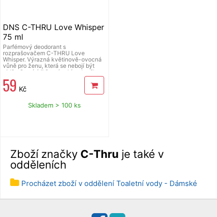
DNS C-THRU Love Whisper
75 ml
Parfémový deodorant s
rozprašovačem C-THRU Love
Whisper. Výrazná květinově-ovocná
vůně pro ženu, která se nebojí být
vidět. Otevírá ji černý rybíz s hruškou
59
a růžovým pepřem, v srdci se rozvíjí
jasmín, růže a heliotrop, závěr tvoří
Kč
teplé cedrové dřevo s vanilkou.
Skladem > 100 ks
Zboží značky
C-Thru
je také v
odděleních
Procházet zboží v oddělení Toaletní vody - Dámské