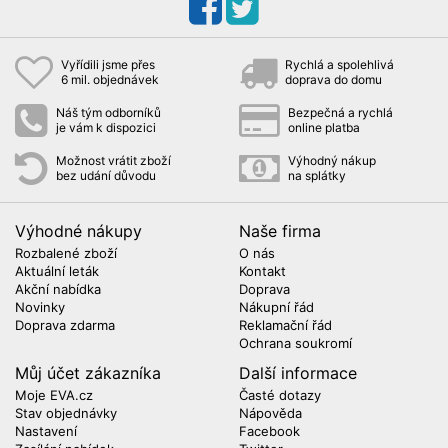
Vyřídili jsme přes
Rychlá a spolehlivá
6 mil. objednávek
doprava do domu
Náš tým odborníků
Bezpečná a rychlá
je vám k dispozici
online platba
Možnost vrátit zboží
Výhodný nákup
bez udání důvodu
na splátky
Výhodné nákupy
Naše firma
Rozbalené zboží
O nás
Aktuální leták
Kontakt
Akční nabídka
Doprava
Novinky
Nákupní řád
Doprava zdarma
Reklamační řád
Ochrana soukromí
Můj účet zákazníka
Další informace
Moje EVA.cz
Časté dotazy
Stav objednávky
Nápověda
Nastavení
Facebook