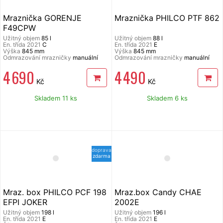
Mraznička GORENJE
Mraznička PHILCO PTF 862
F49CPW
Užitný objem
85 l
Užitný objem
88 l
En. třída 2021
C
En. třída 2021
E
Výška
845 mm
Výška
845 mm
Odmrazování mrazničky
manuální
Odmrazování mrazničky
manuální
4 690
4 490
Kč
Kč
Skladem 11 ks
Skladem 6 ks
doprava
zdarma
Mraz. box PHILCO PCF 198
Mraz.box Candy CHAE
EFPI JOKER
2002E
Užitný objem
198 l
Užitný objem
196 l
En. třída 2021
E
En. třída 2021
E