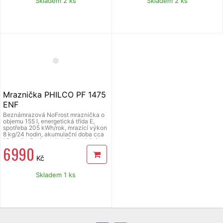
Skladem 2 ks
Skladem 2 ks
Mraznička PHILCO PF 1475
ENF
Beznámrazová NoFrost mraznička o
objemu 155 l, energetická třída E,
spotřeba 205 kWh/rok, mrazící výkon
8 kg/24 hodin, akumulační doba cca
10 hodin, 5 zásuvek, L/P otevírání
6 990
dveří, hlučnost 41 dB/C, rozměry (š x
v x h): 559 x 1434 x 614 mm.
Kč
Skladem 1 ks