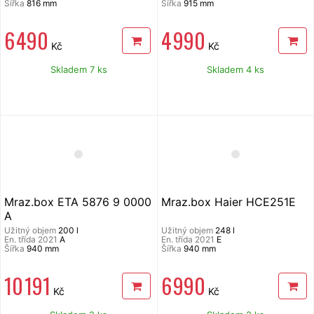
Šířka
816 mm
Šířka
915 mm
6 490
4 990
Kč
Kč
Skladem 7 ks
Skladem 4 ks
Mraz.box ETA 5876 9 0000
Mraz.box Haier HCE251E
A
Užitný objem
200 l
Užitný objem
248 l
En. třída 2021
A
En. třída 2021
E
Šířka
940 mm
Šířka
940 mm
10 191
6 990
Kč
Kč