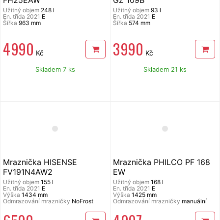
Užitný objem
248 l
Užitný objem
93 l
En. třída 2021
E
En. třída 2021
E
Šířka
963 mm
Šířka
574 mm
4 990
3 990
Kč
Kč
Skladem 7 ks
Skladem 21 ks
Mraznička HISENSE
Mraznička PHILCO PF 168
FV191N4AW2
EW
Užitný objem
155 l
Užitný objem
168 l
En. třída 2021
E
En. třída 2021
E
Výška
1434 mm
Výška
1425 mm
Odmrazování mrazničky
NoFrost
Odmrazování mrazničky
manuální