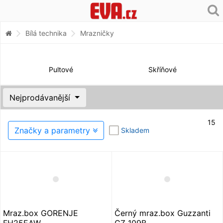
Bílá technika
Mrazničky
Pultové
Skříňové
Nejprodávanější
15
Značky a parametry
Skladem
Mraz.box GORENJE
Černý mraz.box Guzzanti
FH25EAW
GZ 109B