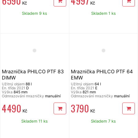
6 590
4 997
Kč
Kč
Skladem 9 ks
Skladem 1 ks
Mraznička PHILCO PTF 83
Mraznička PHILCO PTF 64
DIMW
EMW
Užitný objem
88 l
Užitný objem
64 l
En. třída 2021
D
En. třída 2021
E
Výška
845 mm
Výška
821 mm
Odmrazování mrazničky
manuální
Odmrazování mrazničky
manuální
4 490
3 790
Kč
Kč
Skladem 11 ks
Skladem 7 ks