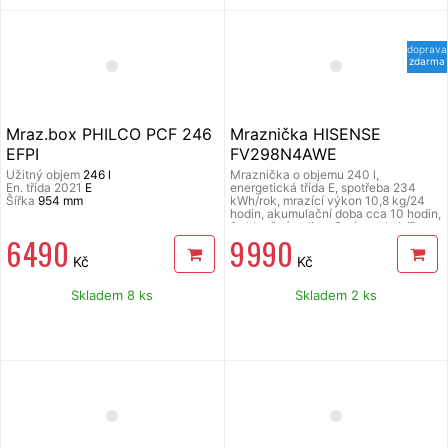
doprava
zdarma
Mraz.box PHILCO PCF 246
Mraznička HISENSE
EFPI
FV298N4AWE
Užitný objem
246 l
Mraznička o objemu 240 l,
En. třída 2021
E
energetická třída E, spotřeba 234
Šířka
954 mm
kWh/rok, mrazící výkon 10,8 kg/24
hodin, akumulační doba cca 10 hodin,
2 skleněné police, 5 zásuvek, L/P
6 490
9 990
otevírání dveří, hlučnost 37 dB,
rozměry (š x v x h): 595 x 1720 x 590
Kč
Kč
mm.
Skladem 8 ks
Skladem 2 ks