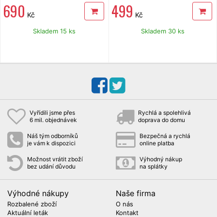
690
499
položením plachty je nutné
demontovat ochrannou síť a nosné
Kč
Kč
tyče.
Skladem 15 ks
Skladem 30 ks
Vyřídili jsme přes
Rychlá a spolehlivá
6 mil. objednávek
doprava do domu
Náš tým odborníků
Bezpečná a rychlá
je vám k dispozici
online platba
Možnost vrátit zboží
Výhodný nákup
bez udání důvodu
na splátky
Výhodné nákupy
Naše firma
Rozbalené zboží
O nás
Aktuální leták
Kontakt