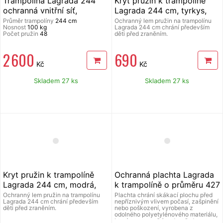
Trampolína Lagrada 244
Kryt pružin k trampolíně
ochranná vnitřní síť,
Lagrada 244 cm, tyrkys,
schůdky, modrá
model 2021
Průměr trampolíny
244 cm
Ochranný lem pružin na trampolínu
Nosnost
100 kg
Lagrada 244 cm chrání především
Počet pružin
48
děti před zraněním.
2 600
690
Kč
Kč
Skladem 27 ks
Skladem 27 ks
Kryt pružin k trampolíně
Ochranná plachta Lagrada
Lagrada 244 cm, modrá,
k trampolíně o průměru 427
model 2021
cm
Ochranný lem pružin na trampolínu
Plachta chrání skákací plochu před
Lagrada 244 cm chrání především
nepříznivým vlivem počasí, zašpinění
děti před zraněním.
nebo poškození, vyrobena z
odolného polyetylénového materiálu,
který nepropouští vodu, před