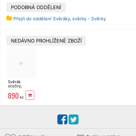
PODOBNÁ ODDĚLENÍ
Přejít do oddělení Svěráky, svěrky - Svěrky
NEDÁVNO PROHLÍŽENÉ ZBOŽÍ
Svěrák
otočný,
čelisti
890
100mm,
Kč
EXTOL
Premium
8812622