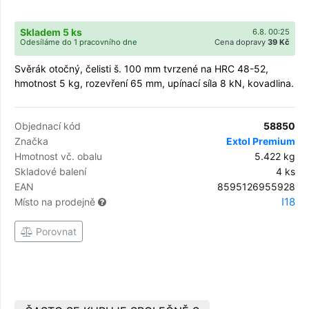
Skladem 5 ks
6.8. 00:25
Odesíláme do 1 pracovního dne
Cena dopravy
39 Kč
Svěrák otočný, čelisti š. 100 mm tvrzené na HRC 48-52,
hmotnost 5 kg, rozevření 65 mm, upínací síla 8 kN, kovadlina.
Objednací kód
58850
Značka
Extol Premium
Hmotnost vč. obalu
5.422 kg
Skladové balení
4 ks
EAN
8595126955928
I18
Místo na prodejně
Porovnat