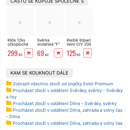
ČASTO SE KUPUJE SPOLEČNĚ S
Klíče 12ks
Svěrka
Kleště štípací
očkoploché
stolařská "F"
čelní CrV 200
CrV 6-22mm
250x50mm,
mm EXTOL
299
69
125
EXTOL
ztužidlo
PREMIUM
Kč
Kč
Kč
Premium
6333
KAM SE KOUKNOUT DÁLE
Zobrazit všechno zboží od značky Extol Premium
Procházet zboží v oddělení Svěráky, svěrky - Svěráky
a lisy
Procházet zboží v oddělení Dílna - Svěráky, svěrky
Procházet zboží v oddělení Dílna, zahrada a volný čas
- Dílna
Procházet zboží v oddělení Dílna, zahrada a volný čas