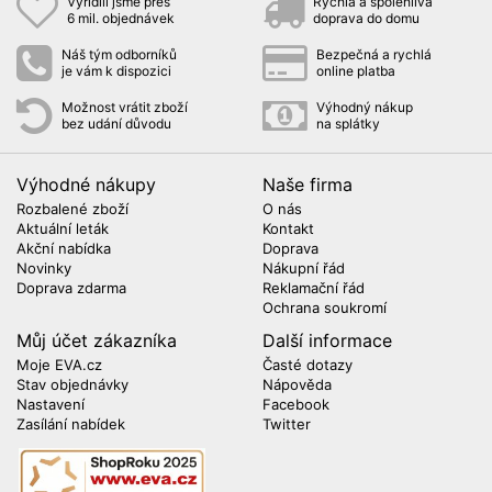
Vyřídili jsme přes
Rychlá a spolehlivá
6 mil. objednávek
doprava do domu
Náš tým odborníků
Bezpečná a rychlá
je vám k dispozici
online platba
Možnost vrátit zboží
Výhodný nákup
bez udání důvodu
na splátky
Výhodné nákupy
Naše firma
Rozbalené zboží
O nás
Aktuální leták
Kontakt
Akční nabídka
Doprava
Novinky
Nákupní řád
Doprava zdarma
Reklamační řád
Ochrana soukromí
Můj účet zákazníka
Další informace
Moje EVA.cz
Časté dotazy
Stav objednávky
Nápověda
Nastavení
Facebook
Zasílání nabídek
Twitter