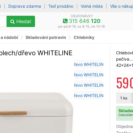
t
|
Doprava zdarma
|
Teď prodáno
|
Volná místa
|
Vše o náku
OBJEDNÁVKY
315 646
120
Hledat
po-pá 8-19, so 8-15, ne 13-19
 a nádobí
Skladování potravin
Chlebníky
 plech/dřevo WHITELINE
Chlebovk
pečiva..
42x24x1
59
1
ks
Sklade
Odesílám
Objedna
Značka