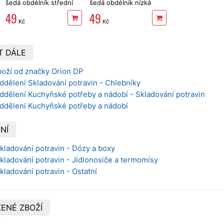
šedá obdélník střední
šedá obdélník nízká
2000 ml
1300 ml
49
49
Kč
Kč
T DÁLE
boží od značky Orion DP
ddělení Skladování potravin - Chlebníky
ddělení Kuchyňské potřeby a nádobí - Skladování potravin
oddělení Kuchyňské potřeby a nádobí
NÍ
Skladování potravin - Dózy a boxy
Skladování potravin - Jídlonosiče a termomísy
kladování potravin - Ostatní
ENÉ ZBOŽÍ