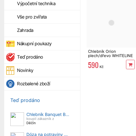
Výpočetní technika
Vše pro zvířata
Zahrada
Nákupní poukazy
Chlebník Orion
plech/dřevo WHITELINE
Teď prodáno
590
Kč
Novinky
Rozbalené zboží
Teď prodáno
Chlebník Banquet B...
koupil zákazník z
Děčín
Dóza na potraviny ...