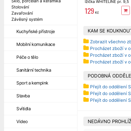
Sklo, porcelán a keramika
lžička WHITELINE pr. 9,5
cm
Stolování
129
Kč
Zavařování
Závěsný systém
KAM SE KOUKNOU
Kuchyňské přístroje
Zobrazit všechno z
Mobilní komunikace
Procházet zboží v o
Procházet zboží v o
Péče o tělo
Procházet zboží v 
Sanitární technika
PODOBNÁ ODDĚLE
Sport a kempink
Přejít do oddělení 
Přejít do oddělení 
Stavba
Přejít do oddělení S
Svítidla
NEDÁVNO PROHLÍŽ
Video