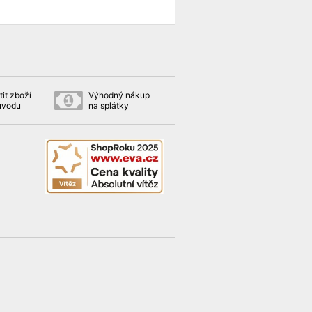
it zboží
Výhodný nákup
ůvodu
na splátky