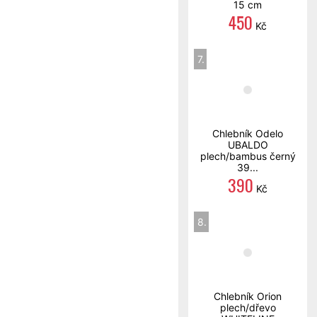
15 cm
450
Kč
7.
Chlebník Odelo
UBALDO
plech/bambus černý
39...
390
Kč
8.
Chlebník Orion
plech/dřevo