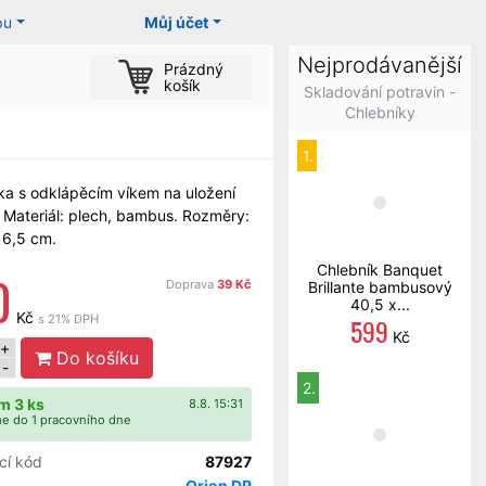
pu
Můj účet
Nejprodávanější
Prázdný
košík
Skladování potravin -
Chlebníky
1.
a s odklápěcím víkem na uložení
. Materiál: plech, bambus. Rozměry:
6,5 cm.
Chlebník Banquet
0
Doprava
39 Kč
Brillante bambusový
40,5 x...
Kč
s 21% DPH
599
Kč
+
Do košíku
-
2.
m 3 ks
8.8. 15:31
e do 1 pracovního dne
cí kód
87927
Orion DP