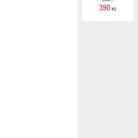
390
Kč