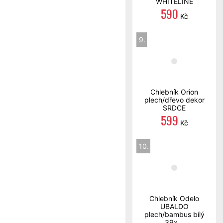
WHITELINE
590
Kč
9.
Chlebník Orion
plech/dřevo dekor
SRDCE
599
Kč
10.
Chlebník Odelo
UBALDO
plech/bambus bílý
39x...