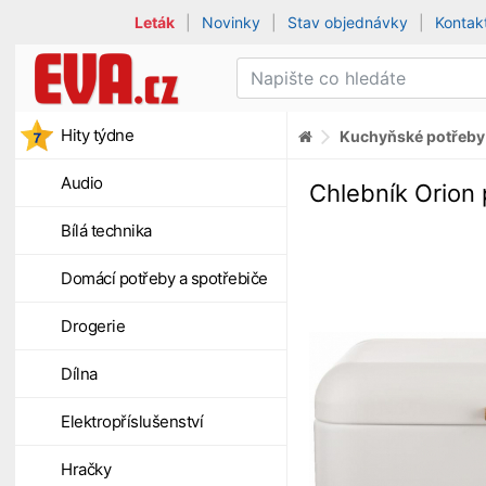
Leták
|
Novinky
|
Stav objednávky
|
Kontak
Hity týdne
Kuchyňské potřeby
Audio
Chlebník Orion
Bílá technika
Domácí potřeby a spotřebiče
Drogerie
Dílna
Elektropříslušenství
Hračky