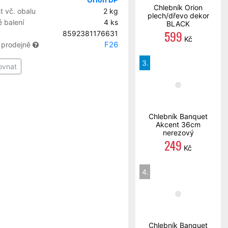
Chlebník Orion
 vč. obalu
2 kg
plech/dřevo dekor
 balení
4 ks
BLACK
599
8592381176631
Kč
F26
 prodejně
3.
ovnat
Chlebník Banquet
Akcent 36cm
nerezový
249
Kč
4.
Chlebník Banquet