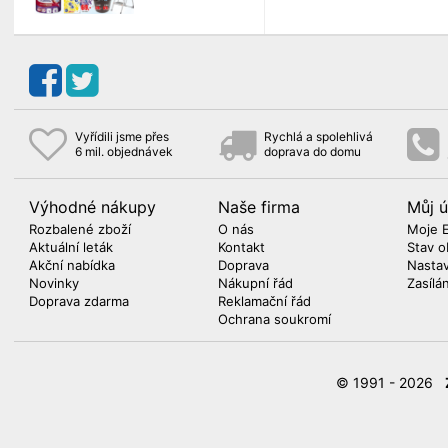
Vyřídili jsme přes
Rychlá a spolehlivá
6 mil. objednávek
doprava do domu
Výhodné nákupy
Naše firma
Můj ú
Rozbalené zboží
O nás
Moje 
Aktuální leták
Kontakt
Stav o
Akční nabídka
Doprava
Nasta
Novinky
Nákupní řád
Zasílá
Doprava zdarma
Reklamační řád
Ochrana soukromí
© 1991 - 2026