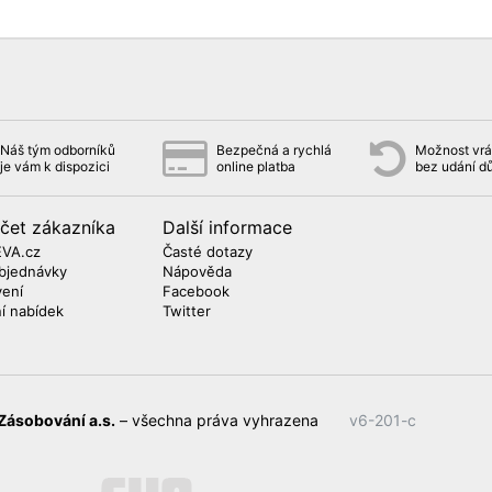
Náš tým odborníků
Bezpečná a rychlá
Možnost vrát
je vám k dispozici
online platba
bez udání d
čet zákazníka
Další informace
EVA.cz
Časté dotazy
bjednávky
Nápověda
vení
Facebook
ní nabídek
Twitter
Zásobování a.s.
– všechna práva vyhrazena
v6-201-c