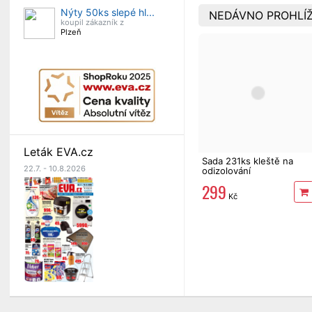
Nýty 50ks slepé hl...
NEDÁVNO PROHLÍŽ
koupil zákazník z
Plzeň
Leták EVA.cz
Sada 231ks kleště na
22.7. - 10.8.2026
odizolování
kabelů/krimpovací Strend
299
Pro
Kč