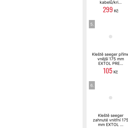
kabelů/kri...
299
Kč
5.
Kleště seeger přím
vnější 175 mm
EXTOL PRE...
105
Kč
6.
Kleště seeger
zahnuté vnitřní 17
mm EXTOL ...