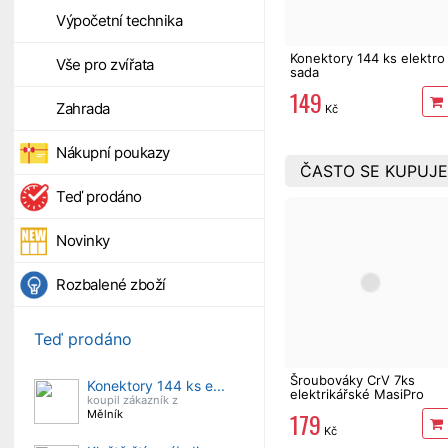
Výpočetní technika
Konektory 144 ks elektro
Vše pro zvířata
sada
149
Zahrada
Kč
Nákupní poukazy
ČASTO SE KUPUJE
Teď prodáno
Novinky
Rozbalené zboží
Teď prodáno
Šroubováky CrV 7ks
Konektory 144 ks e...
elektrikářské MasiPro
koupil zákazník z
179
Mělník
Kč