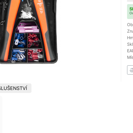
S
Od
Ob
Zn
Hm
Sk
EA
Mí
SLUŠENSTVÍ