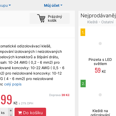
ákupu
Můj účet
Nejprodávaněj
Prázdný
košík
Kleště - Ostatní
1.
tomatické odizolovávací klešě,
impování izolovaných i neizolovaných
belových konektorů a štípání drátu,
Pinzeta s LED
zsah: 10-24 AWG ( 0,2 - 6 mm2) pro
světlem
59
olované koncovky: 10-22 AWG ( 0,5 - 6
Kč
2) pro neizolované koncovky: 10-12
G ( 4 - 6 mm2) pro neizolované
2.
nc
celý popis
299
Doprava
39 Kč
Kč
s 21% DPH
+
Kleště na
Do košíku
ks
-
odizolování