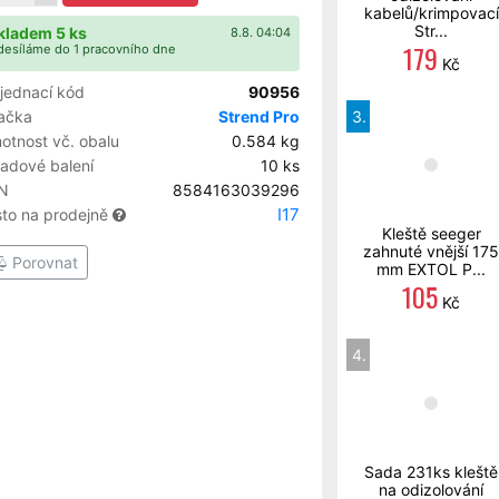
kabelů/krimpovací
Str...
kladem 5 ks
8.8. 04:04
179
esíláme do 1 pracovního dne
Kč
jednací kód
90956
ačka
Strend Pro
3.
otnost vč. obalu
0.584 kg
ladové balení
10 ks
N
8584163039296
I17
sto na prodejně
Kleště seeger
zahnuté vnější 175
Porovnat
mm EXTOL P...
105
Kč
4.
Sada 231ks kleště
na odizolování