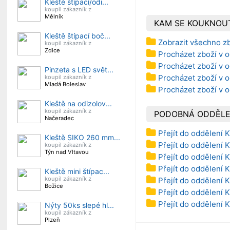
Kleště štípací/odi...
koupil zákazník z
Mělník
KAM SE KOUKNOU
Kleště štípací boč...
Zobrazit všechno z
koupil zákazník z
Zdice
Procházet zboží v o
Procházet zboží v o
Pinzeta s LED svět...
Procházet zboží v o
koupil zákazník z
Mladá Boleslav
Procházet zboží v o
Kleště na odizolov...
koupil zákazník z
PODOBNÁ ODDĚLE
Načeradec
Přejít do oddělení 
Kleště SIKO 260 mm...
Přejít do oddělení K
koupil zákazník z
Týn nad Vltavou
Přejít do oddělení K
Přejít do oddělení 
Kleště mini štípac...
koupil zákazník z
Přejít do oddělení 
Božice
Přejít do oddělení K
Přejít do oddělení K
Nýty 50ks slepé hl...
koupil zákazník z
Plzeň