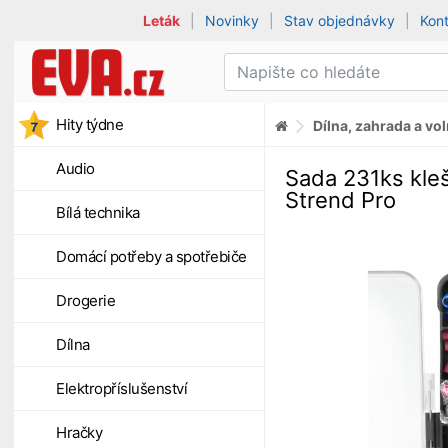
Leták
|
Novinky
|
Stav objednávky
|
Kon
Hity týdne
Dílna, zahrada a vo
Audio
Sada 231ks kleš
Strend Pro
Bílá technika
Domácí potřeby a spotřebiče
Drogerie
Dílna
Elektropříslušenství
Hračky