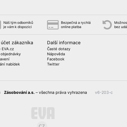
Náš tým odborníků
Bezpečná a rychlá
Možnost
je vám k dispozici
online platba
bez udá
 účet zákazníka
Další informace
 EVA.cz
Časté dotazy
 objednávky
Nápověda
avení
Facebook
lání nabídek
Twitter
26
Zásobování a.s.
– všechna práva vyhrazena
v6-203-c