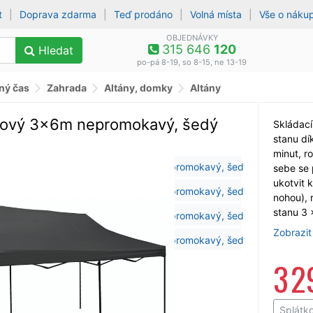
t
|
Doprava zdarma
|
Teď prodáno
|
Volná místa
|
Vše o náku
OBJEDNÁVKY
315 646
120
Hledat
po-pá 8-19, so 8-15, ne 13-19
lný čas
Zahrada
Altány, domky
Altány
kový 3x6m nepromokavý, šedý
Skládací
stanu dí
minut, 
sebe se 
ukotvit 
nohou),
stanu 3 
Zobrazit
3 2
Splátk