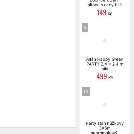
altánu s okny bílá
149
Kč
9.
Altán Happy Green
PARTY 2,4 x 2,4 m
bílý
499
Kč
10.
Párty stan nůžkový
3x6m
nepromokavý,