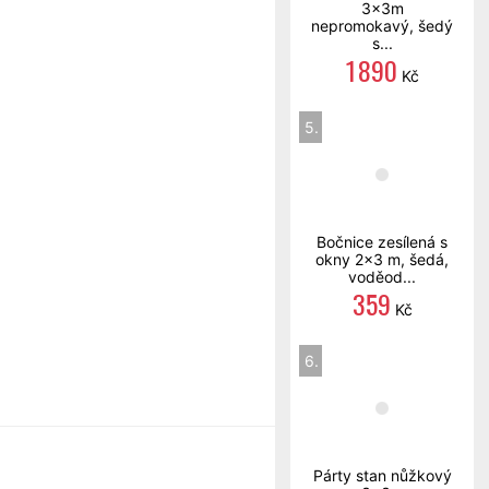
3x3m
nepromokavý, šedý
s...
1 890
Kč
5.
Bočnice zesílená s
okny 2x3 m, šedá,
voděod...
359
Kč
6.
Párty stan nůžkový