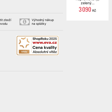
zelený...
3 090
Kč
it zboží
Výhodný nákup
ůvodu
na splátky