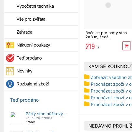
Výpočetní technika
Vše pro zvířata
Zahrada
Bočnice pro párty stan
2x3 m, šedá,
voděodolná, 210D
219
Nákupní poukazy
Kč
Teď prodáno
KAM SE KOUKNOU
Novinky
Zobrazit všechno zb
Rozbalené zboží
Procházet zboží v o
Procházet zboží v o
Procházet zboží v o
Teď prodáno
Procházet zboží v o
Párty stan nůžkový...
koupil zákazník z
Krnov
NEDÁVNO PROHLÍŽ