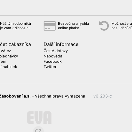
Náš tým odborníků
Bezpečná a rychlá
Možnost vrát
je vám k dispozici
online platba
bez udání d
čet zákazníka
Další informace
EVA.cz
Časté dotazy
bjednávky
Nápověda
vení
Facebook
ní nabídek
Twitter
Zásobování a.s.
– všechna práva vyhrazena
v6-203-c