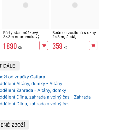
Párty stan nůžkový
Bočnice zesílená s okny
3x3m nepromokavý,
2x3 m, šedá,
šedý skládací altán
voděodolná, 420D
1 890
359
Kč
Kč
T DÁLE
oží od značky Cattara
ddělení Altány, domky - Altány
ddělení Zahrada - Altány, domky
ddělení Dílna, zahrada a volný čas - Zahrada
ddělení Dílna, zahrada a volný čas
ENÉ ZBOŽÍ