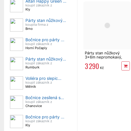
Altán Happy Green ...
koupil zákazník z
Kly
Párty stan nůžkový...
koupila firma z
Brno
Bočnice pro párty ...
koupil zákazník z
Horní Počaply
Párty stan nůžkový
3x6m nepromokavý,
Párty stan nůžkový...
šedý skládací altán
3 290
koupil zákazník z
Rumburk
Kč
Voliéra pro slepic...
koupil zákazník z
Mělník
Bočnice zesílená s...
koupil zákazník z
Chanovice
Bočnice pro párty ...
koupil zákazník z
Kly