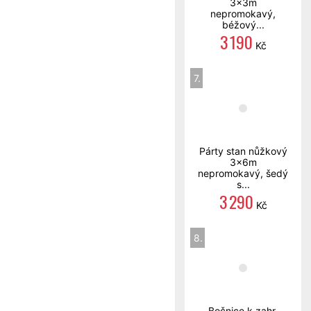
3x3m
nepromokavý,
béžový...
3 190
Kč
7.
Párty stan nůžkový
3x6m
nepromokavý, šedý
s...
3 290
Kč
8.
Bočnice k zahr.