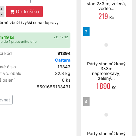
stan 2x3 m, zelená,
voděo...
+
Do košíku
219
-
Kč
rné zboží (vyšší cena dopravy
3.
m 19 ks
7.8. 17:12
e do 1 pracovního dne
cí kód
91394
Cattara
Párty stan nůžkový
vé číslo
13343
3x3m
 vč. obalu
32.8 kg
nepromokavý,
zelený...
 balení
10 ks
1 890
8591686133431
Kč
ovnat
4.
Párty stan nůžkový