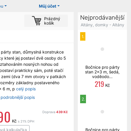
pu
Můj účet
Nejprodávanější
Prázdný
košík
Altány, domky - Altány
1.
 párty stan, důmyslná konstrukce
ky které jej postaví dvě osoby do 5
roztahováním nosných nohou od
Bočnice pro párty
postaví prakticky sám, poté stačí
stan 2x3 m, šedá,
k zemi (dva 7 mm otvory v patkách
voděodo...
219
 rozměry základny postaveného
Kč
x 6 m, p
celý popis
 podrobnější popis
2.
90
Doprava
439 Kč
Kč
s 21% DPH
ová kalkulačka
Bočnice pro párty