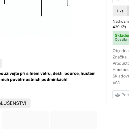
1
ks
Nadrozmě
439 Kč)
Sklade
Odesílám
Objedna
Značka
Produkto
Hmotnost
oužívejte při silném větru, dešti, bouřce, hustém
Skladové
émních povětrnostních podmínkách!
EAN
Por
SLUŠENSTVÍ