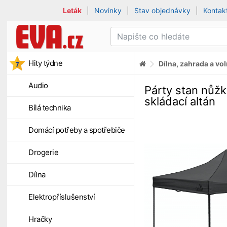
Leták
|
Novinky
|
Stav objednávky
|
Kontak
Hity týdne
Dílna, zahrada a vo
Audio
Párty stan nůž
skládací altán
Bílá technika
Domácí potřeby a spotřebiče
Drogerie
Dílna
Elektropříslušenství
Hračky