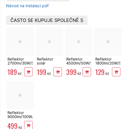
Návod na instalaci.pdf
ČASTO SE KUPUJE SPOLEČNĚ S
Reflektor
Reflektor
Reflektor
Reflektor
2700lm/30W/5000K
solár
4500lm/50W/5000K
1800lm/20W/5000
IP65
180lm/1200mAh/7000K
IP44 s čidlem
IP65
189
199
399
129
IP44 čidlo,5m
Kč
Kč
Kč
Kč
kabel
Reflektor
9000lm/100W/5000K
IP65
499
Kč