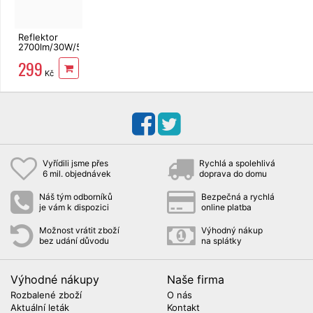
Reflektor
2700lm/30W/5000K
IP44 s čidlem
299
Kč
Vyřídili jsme přes
Rychlá a spolehlivá
6 mil. objednávek
doprava do domu
Náš tým odborníků
Bezpečná a rychlá
je vám k dispozici
online platba
Možnost vrátit zboží
Výhodný nákup
bez udání důvodu
na splátky
Výhodné nákupy
Naše firma
Rozbalené zboží
O nás
Aktuální leták
Kontakt