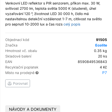
Venkovní LED reflektor s PIR senzorem, příkon max. 30 W,
svítivost 2700 lm, teplota světla 5000 K (studené), úhel
vyzařování 120 °, životnost LED 30 000 h, čidlo má
nastavitelnou detekční vzdálenost 1-7 m, citlivost na světlo
pro sepnutí 10-2000 lux a čas rozs
celý popis
Objednací kód
91505
Značka
Ecolite
Hmotnost vč. obalu
0.35 kg
Skladové balení
20 ks
EAN
8590849536843
Recyklační poplatek
4 Kč
P7
Místo na prodejně
Porovnat
NÁVODY A DOKUMENTY