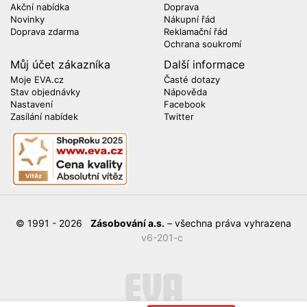
Akční nabídka
Doprava
Novinky
Nákupní řád
Doprava zdarma
Reklamační řád
Ochrana soukromí
Můj účet zákazníka
Další informace
Moje EVA.cz
Časté dotazy
Stav objednávky
Nápověda
Nastavení
Facebook
Zasílání nabídek
Twitter
© 1991 - 2026
Zásobování a.s.
– všechna práva vyhrazena
v6-201-c