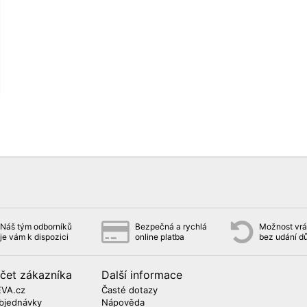
Náš tým odborníků
Bezpečná a rychlá
Možnost vrát
je vám k dispozici
online platba
bez udání d
čet zákazníka
Další informace
EVA.cz
Časté dotazy
bjednávky
Nápověda