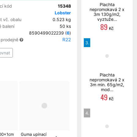
Plachta
cí kód
15348
nepromokavá 2 x
Lobster
3m 130g/m2,
vyztuže...
 vč. obalu
0.523 kg
89
 balení
50 ks
Kč
8590499022239 (
6
)
R22
 prodejně
3.
ovnat
Plachta
nepromokavá 2 x
3m min. 65g/m2,
mod...
49
Kč
4.
200x1cm
Guma upínací