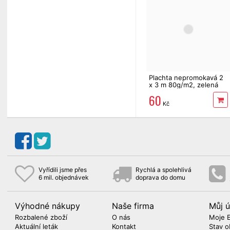
Plachta nepromokavá 2
x 3 m 80g/m2, zelená
60
Kč
Vyřídili jsme přes
Rychlá a spolehlivá
6 mil. objednávek
doprava do domu
Výhodné nákupy
Naše firma
Můj ú
Rozbalené zboží
O nás
Moje 
Aktuální leták
Kontakt
Stav o