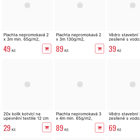
Plachta nepromokavá 2
Plachta nepromokavá 2
Vědro stavební 
x 3m min. 65g/m2,
x 3m 130g/m2,
zesílené s vod
modrá
vyztužené rohy
39
49
89
Kč
Kč
Kč
20x kolík kotvící na
Plachta nepromokavá 3
Vědro stavební 
upevnění textilie 12 cm
x 4m min. 65g/m2,
zesílené s vod
modrá
29
69
89
Kč
Kč
Kč