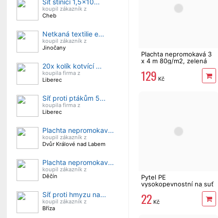
Síť stínící 1,5x10...
koupil zákazník z
Cheb
Netkaná textilie e...
koupil zákazník z
Jinočany
Plachta nepromokavá 3
x 4 m 80g/m2, zelená
20x kolík kotvící ...
Masipro
129
koupila firma z
Kč
Liberec
Síť proti ptákům 5...
koupila firma z
Liberec
Plachta nepromokav...
koupil zákazník z
Dvůr Králové nad Labem
Plachta nepromokav...
koupil zákazník z
Děčín
Pytel PE
vysokopevnostní na suť
120 x 60 cm 200µ, ČR
22
Síť proti hmyzu na...
koupil zákazník z
Kč
Bříza