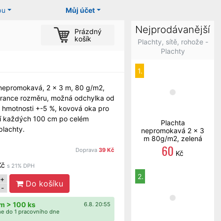
pu
Můj účet
Nejprodávanější
Prázdný
košík
Plachty, sítě, rohože -
Plachty
1.
nepromokavá, 2 x 3 m, 80 g/m2,
rance rozměru, možná odchylka od
 hmotnosti +-5 %, kovová oka pro
í každých 100 cm po celém
Plachta
plachty.
nepromokavá 2 x 3
m 80g/m2, zelená
60
Doprava
39 Kč
Kč
Kč
s 21% DPH
2.
+
Do košíku
-
m > 100 ks
6.8. 20:55
e do 1 pracovního dne