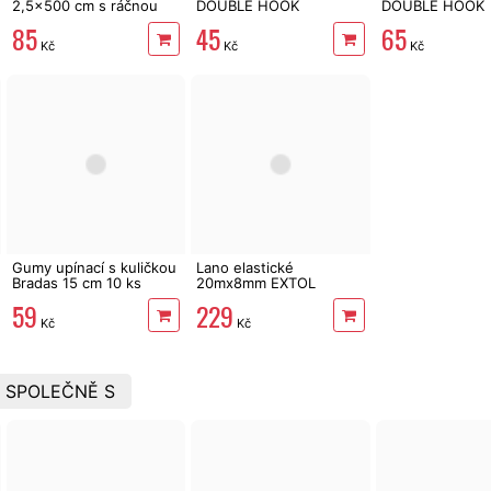
2,5x500 cm s ráčnou
DOUBLE HOOK
DOUBLE HOOK
85
45
65
Kč
Kč
Kč
Gumy upínací s kuličkou
Lano elastické
Bradas 15 cm 10 ks
20mx8mm EXTOL
59
229
Kč
Kč
 SPOLEČNĚ S