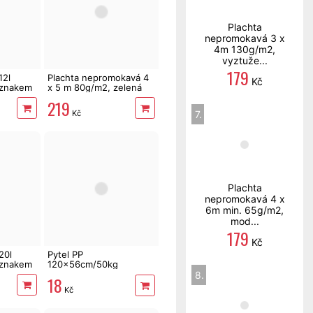
Plachta
nepromokavá 3 x
4m 130g/m2,
vyztuže...
179
12l
Plachta nepromokavá 4
Kč
oznakem
x 5 m 80g/m2, zelená
219
Kč
7.
Plachta
nepromokavá 4 x
6m min. 65g/m2,
mod...
179
Kč
20l
Pytel PP
oznakem
120x56cm/50kg
vysokopevnostní
8.
18
pletený
Kč