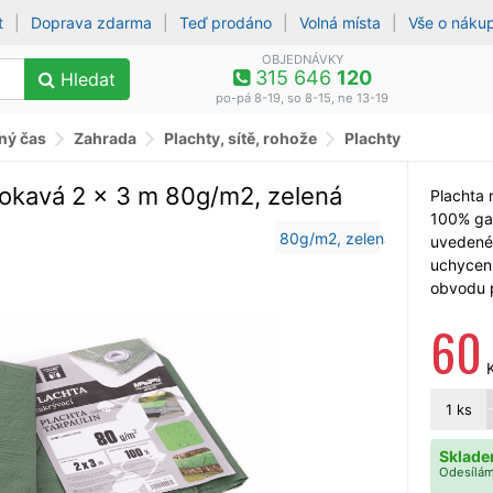
t
|
Doprava zdarma
|
Teď prodáno
|
Volná místa
|
Vše o náku
OBJEDNÁVKY
315 646
120
Hledat
po-pá 8-19, so 8-15, ne 13-19
lný čas
Zahrada
Plachty, sítě, rohože
Plachty
okavá 2 x 3 m 80g/m2, zelená
Plachta 
100% ga
uvedené
uchycen
obvodu 
60
1
ks
Sklade
Odesílám