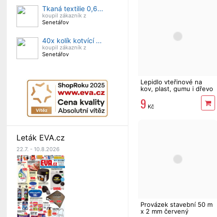
Tkaná textilie 0,6...
koupil zákazník z
Senetářov
40x kolík kotvící ...
koupil zákazník z
Senetářov
Lepidlo vteřinové na
kov, plast, gumu i dřevo
9
Kč
Leták EVA.cz
22.7. - 10.8.2026
Provázek stavební 50 m
x 2 mm červený