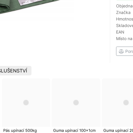
Objedna
Značka
Hmotnost
Skladové
EAN
Místo na
Por
SLUŠENSTVÍ
Pás upínací 500kg
Guma upínací 100x1cm
Guma upínací 