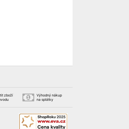
it zboží
Výhodný nákup
ůvodu
na splátky