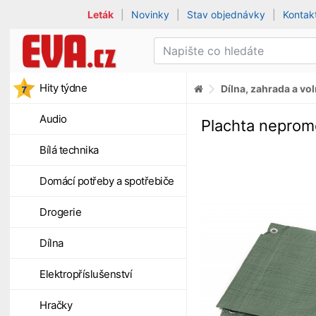
Leták
|
Novinky
|
Stav objednávky
|
Kontak
Hity týdne
Dílna, zahrada a vo
Audio
Plachta neprom
Bílá technika
Domácí potřeby a spotřebiče
Drogerie
Dílna
Elektropříslušenství
Hračky