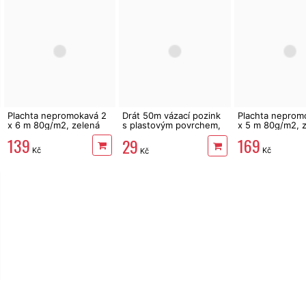
Plachta nepromokavá 2
Drát 50m vázací pozink
Plachta neprom
x 6 m 80g/m2, zelená
s plastovým povrchem,
x 5 m 80g/m2, 
střižný mechanismus
139
169
29
Kč
Kč
Kč