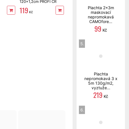
120x1,2cm PROFI ČR
119
Plachta 2x3m
maskovací
Kč
nepromokavá
CAMOfore...
99
Kč
5.
Plachta
nepromokavá 3 x
5m 130g/m2,
vyztuže...
219
Kč
6.