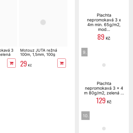
Plachta
nepromokavá 3 x
4m min. 65g/m2,
mod...
89
Kč
okavá 3
Motouz JUTA režná
9.
zelená
100m, 1,5mm, 100g
29
Kč
Plachta
nepromokavá 3 x 4
m 80g/m2, zelená ...
129
Kč
10.