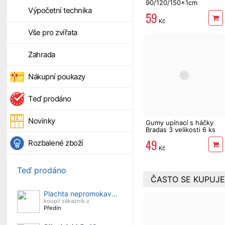
90/120/150x1cm
Výpočetní technika
59
Kč
Vše pro zvířata
Zahrada
Nákupní poukazy
Teď prodáno
Novinky
Gumy upínací s háčky
Bradas 3 velikosti 6 ks
49
Rozbalené zboží
Kč
Teď prodáno
ČASTO SE KUPUJE
Plachta nepromokav...
koupil zákazník z
Předín