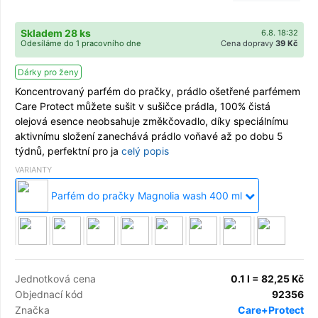
Skladem 28 ks
6.8. 18:32
Odesíláme do 1 pracovního dne
Cena dopravy
39 Kč
Dárky pro ženy
Koncentrovaný parfém do pračky, prádlo ošetřené parfémem
Care Protect můžete sušit v sušičce prádla, 100% čistá
olejová esence neobsahuje změkčovadlo, díky speciálnímu
aktivnímu složení zanechává prádlo voňavé až po dobu 5
týdnů, perfektní pro ja
celý popis
VARIANTY
Parfém do pračky Magnolia wash 400 ml
Jednotková cena
0.1 l = 82,25 Kč
Objednací kód
92356
Značka
Care+Protect