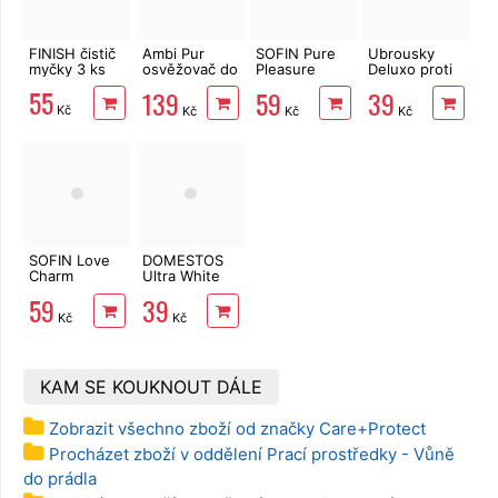
FINISH čistič
Ambi Pur
SOFIN Pure
Ubrousky
myčky 3 ks
osvěžovač do
Pleasure
Deluxo proti
koupelny
parfém na
zabarvení
55
139
59
39
Flowers&Spring
prádlo 300 ml
prádla 20 ks
Kč
Kč
Kč
Kč
2 x 8 ml
SOFIN Love
DOMESTOS
Charm
Ultra White
parfém na
750 ml
59
39
prádlo 300 ml
Kč
Kč
KAM SE KOUKNOUT DÁLE
Zobrazit všechno zboží od značky Care+Protect
Procházet zboží v oddělení Prací prostředky - Vůně
do prádla