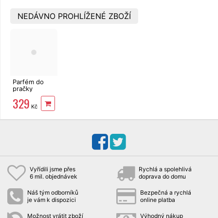
NEDÁVNO PROHLÍŽENÉ ZBOŽÍ
Parfém do
pračky
Magnolia
329
wash 400 ml
Kč
Vyřídili jsme přes
Rychlá a spolehlivá
6 mil. objednávek
doprava do domu
Náš tým odborníků
Bezpečná a rychlá
je vám k dispozici
online platba
Možnost vrátit zboží
Výhodný nákup