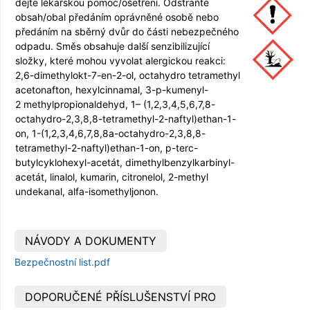
dejte lékařskou pomoc/ošetření. Odstraňte
obsah/obal předáním oprávněné osobě nebo
předáním na sběrný dvůr do části nebezpečného
odpadu. Směs obsahuje další senzibilizující
složky, které mohou vyvolat alergickou reakci:
2,6-dimethylokt-7-en-2-ol, octahydro tetramethyl
acetonafton, hexylcinnamal, 3-p-kumenyl-
2 methylpropi­onaldehyd, 1– (1,2,3,4,5,6,7,8-
octahydro-2,3,8,8-tetramethyl-2-naftyl)ethan-1-
on, 1-(1,2,3,4,6,7,8,8a-octahydro-2,3,8,8-
tetramethyl-2-naftyl)ethan-1-on, p-terc-
butylcyklohexyl-acetát, dimethylbenzyl­karbinyl-
acetát, linalol, kumarin, citronelol, 2-methyl
undekanal, alfa-isomethyljonon.
NÁVODY A DOKUMENTY
Bezpečnostní list.pdf
DOPORUČENÉ PŘÍSLUŠENSTVÍ PRO