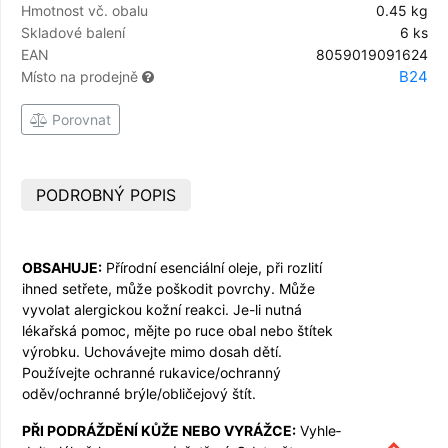
Hmotnost vč. obalu
0.45 kg
Skladové balení
6 ks
EAN
8059019091624
B24
Místo na prodejně
Porovnat
PODROBNÝ POPIS
OBSAHUJE:
Pří­rodní esenciální oleje, při rozlití
ihned setřete, může poškodit povrchy. Může
vyvolat alergickou kožní reakci. Je-li nutná
lékařská pomoc, mějte po ruce obal nebo štítek
výrobku. Uchovávejte mimo dosah dětí.
Používejte ochranné rukavice/ochranný
oděv/ochranné brýle/obličejo­vý štít.
PŘI PODRÁŽDĚNÍ KŮŽE NEBO VYRÁŽCE:
Vyhle­