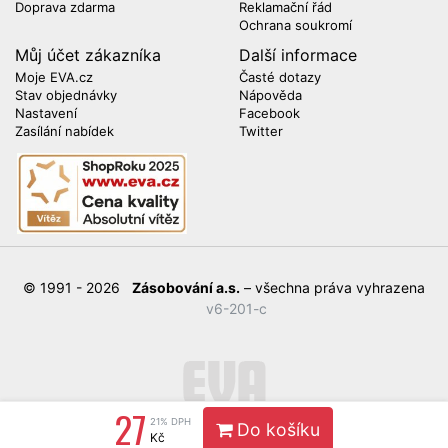
Doprava zdarma
Reklamační řád
Ochrana soukromí
Můj účet zákazníka
Další informace
Moje EVA.cz
Časté dotazy
Stav objednávky
Nápověda
Nastavení
Facebook
Zasílání nabídek
Twitter
© 1991 - 2026
Zásobování a.s.
– všechna práva vyhrazena
v6-201-c
27
21% DPH
Do košíku
Kč