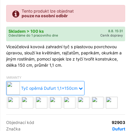
Tento produkt lze objednat
pouze na osobní odběr
Skladem > 100 ks
8.8. 15:31
Odesíláme do 1 pracovního dne
Ceník dopravy
Víceúčelová kovová zahradní tyč s plastovou povrchovou
úpravou, slouží ke květinám, rajčatům, paprikám, okurkám a
jiným rostlinám, pomocí spojek lze z tyčí tvořit konstrukce,
délka 150 cm, průměr 1,1 cm.
VARIANTY
Tyč opěrná Dufurt 1,1x150cm
Objednací kód
92903
Značka
Dufurt