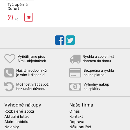
Tyč opěrná
Dufurt
1,1x150cm
27
Kč
Vyřídili jsme přes
Rychlá a spolehlivá
6 mil. objednávek
doprava do domu
Náš tým odborníků
Bezpečná a rychlá
je vám k dispozici
online platba
Možnost vrátit zboží
Výhodný nákup
bez udání důvodu
na splátky
Výhodné nákupy
Naše firma
Rozbalené zboží
O nás
Aktuální leták
Kontakt
Akční nabídka
Doprava
Novinky
Nákupní řád