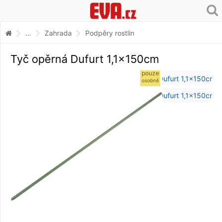
...
Zahrada
Podpěry rostlin
Tyč opěrná Dufurt 1,1x150cm
pouze
osobně