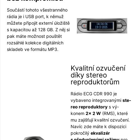
Součástí tohoto všestranného
rádia je i USB port, k němuž
můžete připojit externí úložiště
s kapacitou až 128 GB. Z něj si
pak máte možnost pouštět
rozsáhlé kolekce digitálních
skladeb ve formátu MP3.
Kvalitní ozvučení
díky stereo
reproduktorům
Rádio ECG CDR 990 je
vybaveno integrovanými
ste­
reo reproduktory
s vý­
konem
2× 2 W
(RMS), které
mu zajišťují kvalitní ozvučení.
Navíc zde máte k dispozici
pokročilý
ekva­lizér
s předvolenými režimy
pro