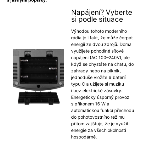
Napájení? Vyberte
si podle situace
Výhodou tohoto moderního
rádia je i fakt, že může čerpat
energii ze dvou zdrojů. Doma
využijete pohodlné síťové
napájení (AC 100–240V), ale
když se chystáte na chatu, do
zahrady nebo na piknik,
jednoduše vložíte 6 baterií
typu C a užijete si muziku
i bez elektrické zásuvky.
Energeticky úsporný provoz
s příkonem 16 W a
automatickou funkcí přechodu
do pohotovostního režimu
přitom zajišťuje, že je využití
energie za všech okolností
hospodárné.