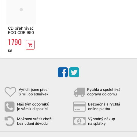
CD přehrávač
ECG CDR 990
DAB
1 790
Kč
Vyřídili jsme přes
Rychlá a spolehlivá
6 mil. objednávek
doprava do domu
Náš tým odborníků
Bezpečná a rychlá
je vám k dispozici
online platba
Možnost vrátit zboží
Výhodný nákup
bez udání důvodu
na splátky