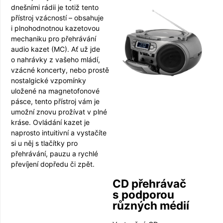
dnešními rádii je totiž tento
přístroj vzácností – obsahuje
i plnohodnotnou kazetovou
mechaniku pro přehrávání
audio kazet (MC). Ať už jde
o nahrávky z vašeho mládí,
vzácné koncerty, nebo prostě
nostalgické vzpomínky
uložené na magnetofonové
pásce, tento přístroj vám je
umožní znovu prožívat v plné
kráse. Ovládání kazet je
naprosto intuitivní a vystačíte
si u něj s tlačítky pro
přehrávání, pauzu a rychlé
převíjení dopředu či zpět.
CD přehrávač
s podporou
různých médií