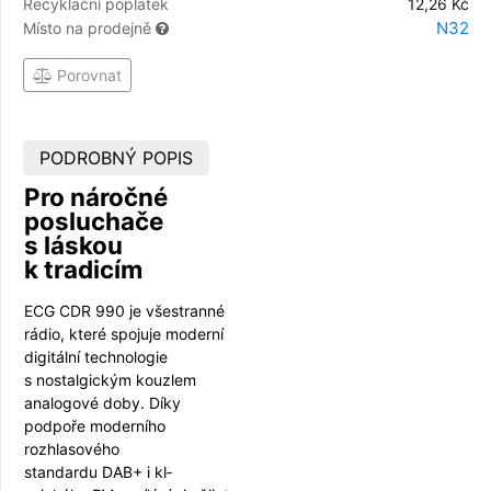
Recyklační poplatek
12,26 Kč
N32
Místo na prodejně
Porovnat
PODROBNÝ POPIS
Pro náročné
posluchače
s láskou
k tradicím
ECG CDR 990 je všestranné
rádio, které spojuje moderní
digitální technologie
s nostalgickým kouzlem
analogové doby. Díky
podpoře moderního
rozhlasového
standardu DAB+ i kl­