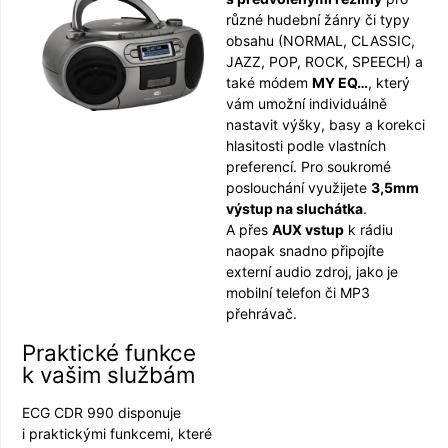
různé hudební žánry či typy
obsahu (NORMAL, CLASSIC,
JAZZ, POP, ROCK, SPEECH) a
také módem
MY EQ…
, který
vám umožní individuálně
nastavit výšky, basy a korekci
hlasitosti podle vlastních
preferencí. Pro soukromé
poslouchání využijete
3,5mm
výstup na sluchátka
.
A přes
AUX vstup
k rádiu
naopak snadno připojíte
externí audio zdroj, jako je
mobilní telefon či MP3
přehrávač.
Praktické funkce
k vašim službám
ECG CDR 990 disponuje
i praktickými funkcemi, které