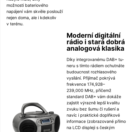
možnosti bate­riového
napájení vám skvěle poslouží
nejen doma, ale i kdekoliv
v terénu.
Moderní digitální
rádio i stará dobrá
analogová klasika
Díky integrovanému DAB+ tu­
neru s tímto rádiem ochutnáte
budoucnost rozhlasového
vysílání. Přijímač pokrývá
frekvence 174,928–
239,000 MHz, přičemž
standard DAB+ vám dokáže
zajistit výrazně lepší kvalitu
zvuku bez šumu či rušení a
navíc i praktické doplňkové
informace (zobrazované přímo
na LCD displeji s českým