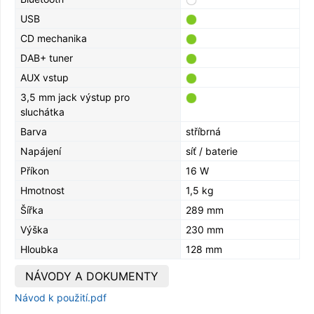
USB
CD mechanika
DAB+ tuner
AUX vstup
3,5 mm jack výstup pro
sluchátka
Barva
stříbrná
Napájení
síť / baterie
Příkon
16 W
Hmotnost
1,5 kg
Šířka
289 mm
Výška
230 mm
Hloubka
128 mm
NÁVODY A DOKUMENTY
Návod k použití.pdf