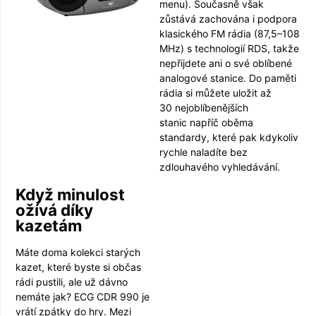
menu). Současně však
zůstává zachována i podpora
klasického FM rádia (87,5–108
MHz) s technologií RDS, takže
nepřijdete ani o své oblíbené
analogové stanice. Do paměti
rádia si můžete uložit až
30 nejoblíbenějších
stanic napříč oběma
standardy, které pak kdykoliv
rychle naladíte bez
zdlouhavého vyhledávání.
Když minulost
ožívá díky
kazetám
Máte doma kolekci starých
kazet, které byste si občas
rádi pustili, ale už dávno
nemáte jak? ECG CDR 990 je
vrátí zpátky do hry. Mezi