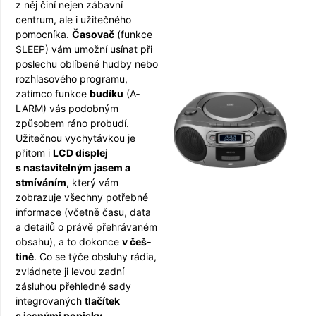
z něj činí nejen zábavní
centrum, ale i užitečného
pomocníka.
Ča­sovač
(funkce
SLEEP) vám umožní usínat při
poslechu oblíbené hudby nebo
rozhlasového programu,
zatímco funkce
budíku
(A­
LARM) vás podobným
způsobem ráno probudí.
Užitečnou vychytávkou je
přitom i
LCD displej
s nastavitelným jasem a
stmíváním
, který vám
zobrazuje všechny potřebné
informace (včetně času, data
a detailů o právě přehrávaném
obsahu), a to dokonce
v češ­
tině
. Co se týče obsluhy rádia,
zvládnete ji levou zadní
zásluhou přehledné sady
integrovaných
tla­čítek
s jasnými popisky
.