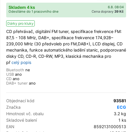
Skladem 4 ks
6.8. 08:04
Odesíláme do 1 pracovního dne
Cena dopravy
39 Kč
Dárky pro kluky
CD přehrávač, digitální FM tuner, specifikace frekvence FM:
87,5 - 108 MHz, DAB+, specifikace frekvence 174,928–
239,000 MHz (30 předvoleb pro FM,DAB+), LCD displej, CD
mechanika, funkce automatického ladění stanic, podporované
disky CD, CD-R, CD-RW, MP3, klasická mechanika pro
př
celý popis
Bluetooth
ne
USB
ano
CD
ano
DAB+ tuner
ano
Objednací kód
93581
Značka
ECG
Hmotnost vč. obalu
3.2 kg
Skladové balení
1 ks
EAN
8592131000513