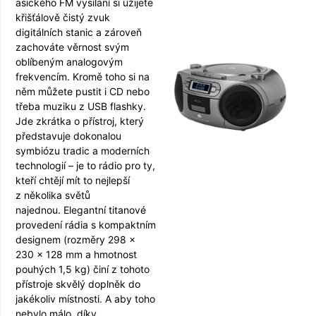
asického FM vy­sílání si užijete
křišťálově čistý zvuk
digitálních stanic a zároveň
zachováte věrnost svým
oblíbeným analogovým
frekvencím. Kromě toho si na
něm můžete pustit i CD nebo
třeba muziku z USB flashky.
Jde zkrátka o přístroj, který
představuje dokonalou
symbiózu tradic a moderních
technologií – je to rádio pro ty,
kteří chtějí mít to nejlepší
z několika světů
najednou. Elegantní titanové
provedení rádia s kompaktním
designem (rozměry 298 ×
230 × 128 mm a hmotnost
pouhých 1,5 kg) činí z tohoto
přístroje skvělý doplněk do
jakékoliv místnosti. A aby toho
nebylo málo, díky