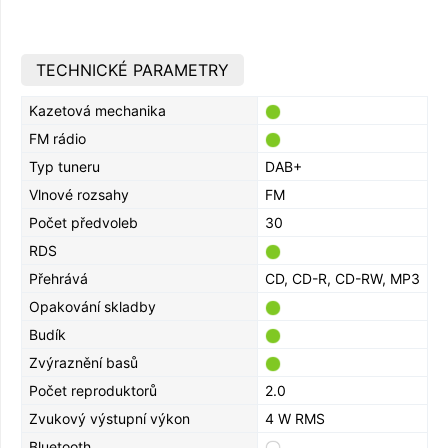
TECHNICKÉ PARAMETRY
Kazetová mechanika
FM rádio
Typ tuneru
DAB+
Vlnové rozsahy
FM
Počet předvoleb
30
RDS
Přehrává
CD, CD-R, CD-RW, MP3
Opakování skladby
Budík
Zvýraznění basů
Počet reproduktorů
2.0
Zvukový výstupní výkon
4 W RMS
Bluetooth