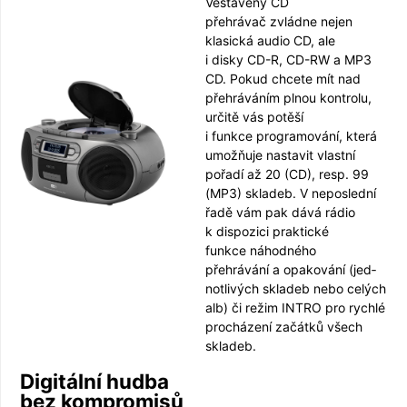
Vestavěný CD
přehrávač zvládne nejen
klasická audio CD, ale
i disky CD-R, CD-RW a MP3
CD. Pokud chcete mít nad
přehráváním plnou kontrolu,
určitě vás potěší
i funkce progra­mování, která
umožňuje nastavit vlastní
pořadí až 20 (CD), resp. 99
(MP3) skladeb. V neposlední
řadě vám pak dává rádio
k dispozici praktické
funkce náhodného
přehrávání a o­pakování (jed­
notlivých skladeb nebo celých
alb) či režim INTRO pro rychlé
procházení začátků všech
skladeb.
Digitální hudba
bez kompromisů