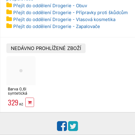
Přejít do oddělení Drogerie - Obuv
Přejít do oddělení Drogerie - Přípravky proti škůdcům
Přejít do oddělení Drogerie - Vlasová kosmetika
Přejít do oddělení Drogerie - Zapalovače
NEDÁVNO PROHLÍŽENÉ ZBOŽÍ
Barva 0,6l
syntetická
3v1
329
HOSTAGRUND
Kč
Prim 0131
šedá