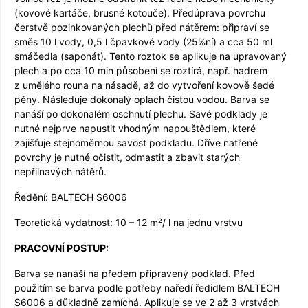
(kovové kartáče, brusné kotouče). Předúprava povrchu
čerstvě pozinkovaných plechů před nátěrem: připraví se
směs 10 l vody, 0,5 l čpavkové vody (25%ní) a cca 50 ml
smáčedla (saponát). Tento roztok se aplikuje na upravovaný
plech a po cca 10 min působení se roztírá, např. hadrem
z umělého rouna na násadě, až do vytvoření kovově šedé
pěny. Následuje dokonalý oplach čistou vodou. Barva se
nanáší po dokonalém oschnutí plechu. Savé podklady je
nutné nejprve napustit vhodným napouštědlem, které
zajišťuje stejnoměrnou savost podkladu. Dříve natřené
povrchy je nutné očistit, odmastit a zbavit starých
nepřilnavých nátěrů.
Ředění: BALTECH S6006
Teoretická vydatnost: 10 – 12 m²/ l na jednu vrstvu
PRACOVNÍ POSTUP:
Barva se nanáší na předem připravený podklad. Před
použitím se barva podle potřeby naředí ředidlem BALTECH
S6006 a důkladně zamíchá. Aplikuje se ve 2 až 3 vrstvách