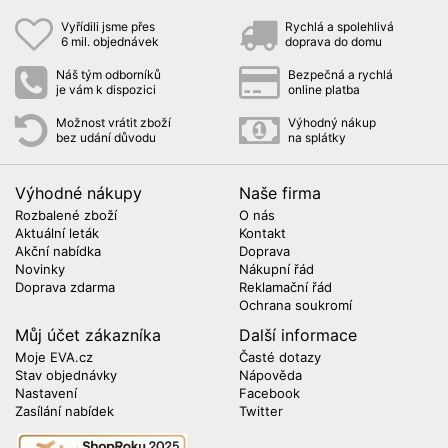
Vyřídili jsme přes
Rychlá a spolehlivá
6 mil. objednávek
doprava do domu
Náš tým odborníků
Bezpečná a rychlá
je vám k dispozici
online platba
Možnost vrátit zboží
Výhodný nákup
bez udání důvodu
na splátky
Výhodné nákupy
Naše firma
Rozbalené zboží
O nás
Aktuální leták
Kontakt
Akční nabídka
Doprava
Novinky
Nákupní řád
Doprava zdarma
Reklamační řád
Ochrana soukromí
Můj účet zákazníka
Další informace
Moje EVA.cz
Časté dotazy
Stav objednávky
Nápověda
Nastavení
Facebook
Zasílání nabídek
Twitter