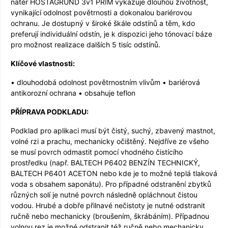
nátěr HOSTAGRUND 3v1 PRIM vykazuje dlouhou životnost,
vynikající odolnost povětrnosti a dokonalou bariérovou
ochranu. Je dostupný v široké škále odstínů a těm, kdo
preferují individuální odstín, je k dispozici jeho tónovací báze
pro možnost realizace dalších 5 tisíc odstínů.
Klíčové vlastnosti:
• dlouhodobá odolnost povětrnostním vlivům • bariérová
antikorozní ochrana • obsahuje teflon
PŘÍPRAVA PODKLADU:
Podklad pro aplikaci musí být čistý, suchý, zbavený mastnot,
volné rzi a prachu, mechanicky očištěný. Nejdříve ze všeho
se musí povrch odmastit pomocí vhodného čistícího
prostředku (např. BALTECH P6402 BENZÍN TECHNICKÝ,
BALTECH P6401 ACETON nebo kde je to možné teplá tlaková
voda s obsahem saponátu). Pro případné odstranění zbytků
různých solí je nutné povrch následně opláchnout čistou
vodou. Hrubé a dobře přilnavé nečistoty je nutné odstranit
ručně nebo mechanicky (broušením, škrábáním). Případnou
volnou rez je možné odstranit též ručně nebo mechanicky