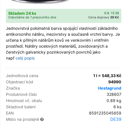
Skladem 24 ks
6.8. 13:36
Odesíláme do 1 pracovního dne
Cena dopravy
39 Kč
Jednovrstvá polomatná barva spojující vlastnosti základního
antikorozního nátěru, mezivrstvy a současně vrchní barvy. Je
určena k přímým nátěrům kovů ve venkovním i vnitřním
prostředí. Nátěry ocelových materiálů, zoxidovaných a
čerstvých galvanicky pozinkovaných povrchů jako
např
celý popis
Jednotková cena
1 l = 548,33 Kč
Objednací kód
94990
Značka
Hostagrund
Produktové číslo
328607
Hmotnost vč. obalu
0.89 kg
Skladové balení
6 ks
EAN
8591235045659
DE39
Místo na prodejně