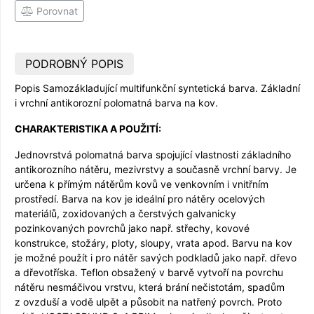
Porovnat
PODROBNÝ POPIS
Popis Samozákladující multifunkční syntetická barva. Základní
i vrchní antikorozní polomatná barva na kov.
CHARAKTERISTIKA A POUŽITÍ:
Jednovrstvá polomatná barva spojující vlastnosti základního
antikorozního nátěru, mezivrstvy a současně vrchní barvy. Je
určena k přímým nátěrům kovů ve venkovním i vnitřním
prostředí. Barva na kov je ideální pro nátěry ocelových
materiálů, zoxidovaných a čerstvých galvanicky
pozinkovaných povrchů jako např. střechy, kovové
konstrukce, stožáry, ploty, sloupy, vrata apod. Barvu na kov
je možné použít i pro nátěr savých podkladů jako např. dřevo
a dřevotříska. Teflon obsažený v barvě vytvoří na povrchu
nátěru nesmáčivou vrstvu, která brání nečistotám, spadům
z ovzduší a vodě ulpět a působit na natřený povrch. Proto