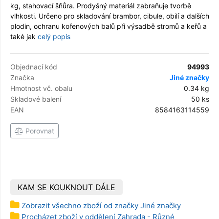
kg, stahovací šňůra. Prodyšný materiál zabraňuje tvorbě
vlhkosti. Určeno pro skladování brambor, cibule, obilí a dalších
plodin, ochranu kořenových balů při výsadbě stromů a keřů a
také jak
celý popis
Objednací kód
94993
Značka
Jiné značky
Hmotnost vč. obalu
0.34 kg
Skladové balení
50 ks
EAN
8584163114559
Porovnat
KAM SE KOUKNOUT DÁLE
Zobrazit všechno zboží od značky Jiné značky
Procházet zboží v oddělení Zahrada - Různé