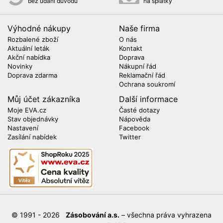
bez udání důvodu
na splátky
Výhodné nákupy
Naše firma
Rozbalené zboží
O nás
Aktuální leták
Kontakt
Akční nabídka
Doprava
Novinky
Nákupní řád
Doprava zdarma
Reklamační řád
Ochrana soukromí
Můj účet zákazníka
Další informace
Moje EVA.cz
Časté dotazy
Stav objednávky
Nápověda
Nastavení
Facebook
Zasílání nabídek
Twitter
© 1991 - 2026
Zásobování a.s.
– všechna práva vyhrazena