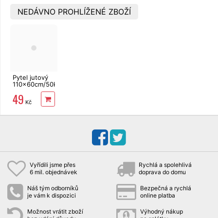
NEDÁVNO PROHLÍŽENÉ ZBOŽÍ
Pytel jutový
110x60cm/50kg
se šňůrou
49
Kč
Vyřídili jsme přes
Rychlá a spolehlivá
6 mil. objednávek
doprava do domu
Náš tým odborníků
Bezpečná a rychlá
je vám k dispozici
online platba
Možnost vrátit zboží
Výhodný nákup