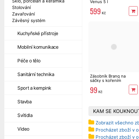
Sklo, porcelán a keramika
Venus 5 l
Stolování
599
Kč
Zavařování
Závěsný systém
Kuchyňské přístroje
Mobilní komunikace
Péče o tělo
Sanitární technika
Zásobník Branq na
sáčky s kořením
99
Sport a kempink
Kč
Stavba
KAM SE KOUKNOU
Svítidla
Zobrazit všechno z
Video
Procházet zboží v o
Procházet zboží v o