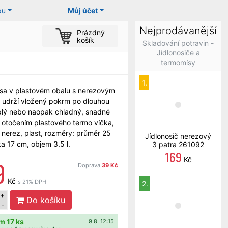
pu
Můj účet
Nejprodávanější
Prázdný
košík
Skladování potravin -
Jídlonosiče a
termomísy
1.
sa v plastovém obalu s nerezovým
 udrží vložený pokrm po dlouhou
plý nebo naopak chladný, snadné
 otočením plastového termo víčka,
: nerez, plast, rozměry: průměr 25
Jídlonosič nerezový
a 17 cm, objem 3.5 l.
3 patra 261092
169
Kč
9
Doprava
39 Kč
Kč
s 21% DPH
2.
+
Do košíku
-
m 17 ks
9.8. 12:15