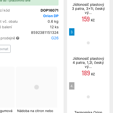
e do 1 pracovního dne
Jídlonosič plastový
3 patra, 3x1l, český
cí kód
DOP16071
vý...
Orion DP
159
Kč
 vč. obalu
0.6 kg
 balení
12 ks
3.
8592381151324
G26
 prodejně
ovnat
Jídlonosič plastový
4 patra, 1,2l, český
vý...
189
Kč
4.
o gumová
Nádoba na citron nebo
Termomísa Orion