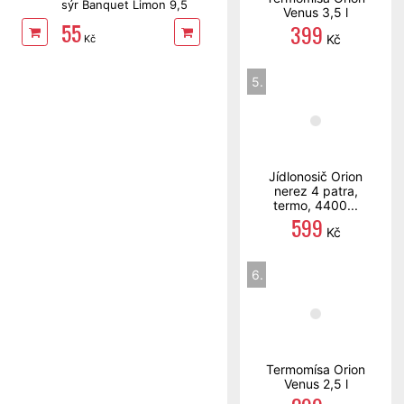
sýr Banquet Limon 9,5
Venus 3,5 l
cm
55
399
Kč
Kč
5.
Jídlonosič Orion
nerez 4 patra,
termo, 4400...
599
Kč
6.
Termomísa Orion
Venus 2,5 l