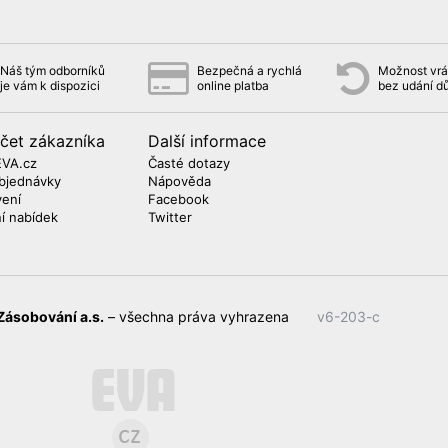
Náš tým odborníků
Bezpečná a rychlá
Možnost vrát
je vám k dispozici
online platba
bez udání d
čet zákazníka
Další informace
EVA.cz
Časté dotazy
bjednávky
Nápověda
vení
Facebook
ní nabídek
Twitter
Zásobování a.s.
– všechna práva vyhrazena
v6-203-c