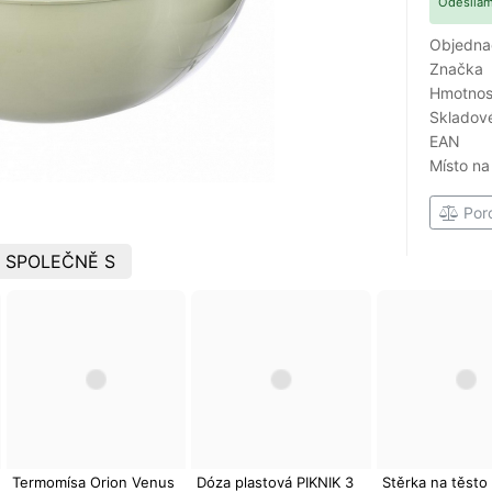
Odesílám
Objedna
Značka
Hmotnost
Skladové
EAN
Místo na
Por
 SPOLEČNĚ S
Termomísa Orion Venus
Dóza plastová PIKNIK 3
Stěrka na těst