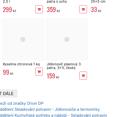
2,5 l
patra s uchy
25x5 cm
299
359
33
Kč
Kč
Kč
Kyselina citronová 1 kg
Jídlonosič plastový 3
patra, 3x1l, český
99
výrobek
159
Kč
Kč
T DÁLE
boží od značky Orion DP
ddělení Skladování potravin - Jídlonosiče a termomísy
ddělení Kuchyňské potřeby a nádobí - Skladování potravin