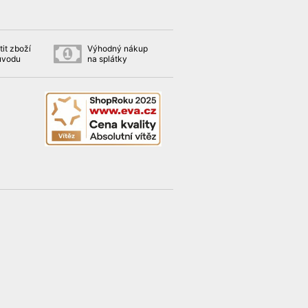
it zboží
Výhodný nákup
ůvodu
na splátky