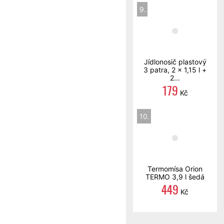
9.
Jídlonosič plastový
3 patra, 2 x 1,15 l +
2...
179
Kč
10.
Termomísa Orion
TERMO 3,9 l šedá
449
Kč