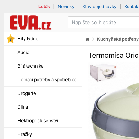
Leták
|
Novinky
|
Stav objednávky
|
Kontak
Hity týdne
Kuchyňské potřeby
Audio
Termomísa Orio
Bílá technika
Domácí potřeby a spotřebiče
Drogerie
Dílna
Elektropříslušenství
Hračky