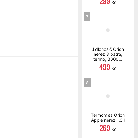
299
Kč
7.
Jídlonosič Orion
nerez 3 patra,
termo, 3300...
499
Kč
8.
Termomísa Orion
Apple nerez 1,3 l
269
Kč