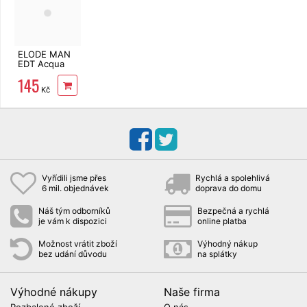
ELODE MAN
EDT Acqua
per uomo 100
145
ml
Kč
Vyřídili jsme přes
Rychlá a spolehlivá
6 mil. objednávek
doprava do domu
Náš tým odborníků
Bezpečná a rychlá
je vám k dispozici
online platba
Možnost vrátit zboží
Výhodný nákup
bez udání důvodu
na splátky
Výhodné nákupy
Naše firma