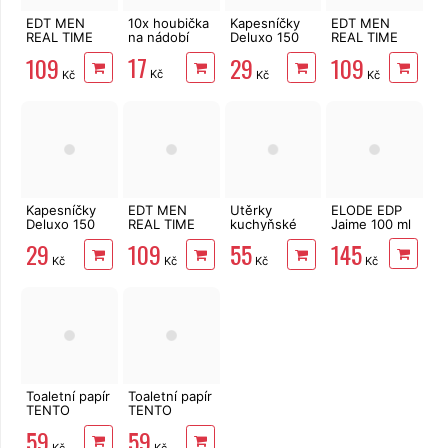
EDT MEN
10x houbička
Kapesníčky
EDT MEN
REAL TIME
na nádobí
Deluxo 150
REAL TIME
Out Of Order
ks 3vrstvé v
British Blend
17
109
29
109
100 ml
krabičce,
100 ml
Kč
Kč
Kč
Kč
šedé květy
Kapesníčky
EDT MEN
Utěrky
ELODE EDP
Deluxo 150
REAL TIME
kuchyňské
Jaime 100 ml
ks 3vrstvé v
Blue Touch
TENTO Extra
145
29
109
55
krabičce,
100 ml
Strong
Kč
Kč
Kč
Kč
zvířátka
3vrstvé, 2
role, 34 m
Toaletní papír
Toaletní papír
TENTO
TENTO
Forest
Ellegance
59
59
3vrstvý 8 rolí,
Pink 3vrstvý
Kč
Kč