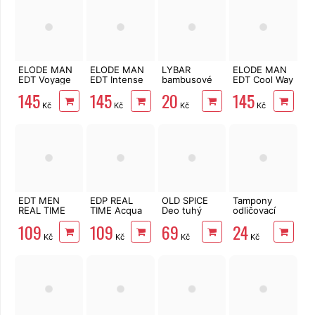
ELODE MAN
ELODE MAN
LYBAR
ELODE MAN
EDT Voyage
EDT Intense
bambusové
EDT Cool Way
100 ml
100 ml
vatové
100 ml
145
145
20
145
tyčinky 200
Kč
Kč
Kč
Kč
ks
EDT MEN
EDP REAL
OLD SPICE
Tampony
REAL TIME
TIME Acqua
Deo tuhý
odličovací
Ad Vitam
di Mare 100
White Water
LINTEO 120
109
109
69
24
Aeternam
ml
50 ml
ks
Kč
Kč
Kč
Kč
100 ml