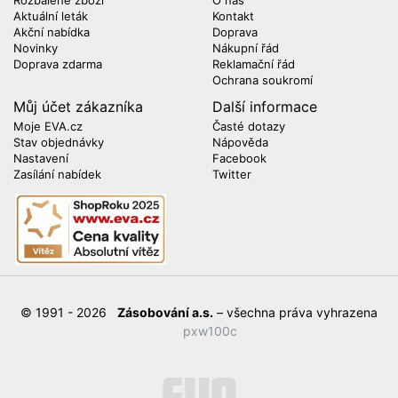
Rozbalené zboží
O nás
Aktuální leták
Kontakt
Akční nabídka
Doprava
Novinky
Nákupní řád
Doprava zdarma
Reklamační řád
Ochrana soukromí
Můj účet zákazníka
Další informace
Moje EVA.cz
Časté dotazy
Stav objednávky
Nápověda
Nastavení
Facebook
Zasílání nabídek
Twitter
© 1991 - 2026
Zásobování a.s.
– všechna práva vyhrazena
pxw100c