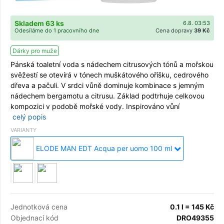
Skladem 63 ks
6.8. 03:53
Odesíláme do 1 pracovního dne
Cena dopravy
39 Kč
Dárky pro muže
Pánská toaletní voda s nádechem citrusových tónů a mořskou
svěžestí se otevírá v tónech muškátového oříšku, cedrového
dřeva a pačuli. V srdci vůně dominuje kombinace s jemným
nádechem bergamotu a citrusu. Základ podtrhuje celkovou
kompozici v podobě mořské vody. Inspirováno vůní
celý popis
VARIANTY
ELODE MAN EDT Acqua per uomo 100 ml
Jednotková cena
0.1 l = 145 Kč
Objednací kód
DRO49355