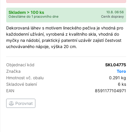
Skladem > 100 ks
10.8. 06:56
Odesíláme do 1 pracovního dne
Ceník dopravy
Dekorovaná láhev s motivem lineckého pečiva je vhodná pro
každodenní užívání, vyrobená z kvalitního skla, vhodná do
myčky na nádobí, praktický patentní uzávěr zajistí čestvost
uchovávaného nápoje, výška 20 cm.
Objednací kód
SKL04775
Značka
Toro
Hmotnost vč. obalu
0.291 kg
Skladové balení
6 ks
EAN
8591177104971
Porovnat