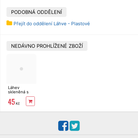
PODOBNÁ ODDĚLENÍ
Přejít do oddělení Láhve - Plastové
NEDÁVNO PROHLÍŽENÉ ZBOŽÍ
Láhev
skleněná s
patentním
45
uzávěrem
Kč
VESNIČKA
0,26l