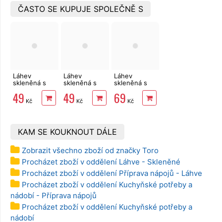
ČASTO SE KUPUJE SPOLEČNĚ S
Láhev
Láhev
Láhev
skleněná s
skleněná s
skleněná s
patetním
patentním
patentním
49
49
69
uzávěrem
uzávěrem
uzávěrem
Kč
Kč
Kč
PERNÍČKY
VESNIČKA
VESNIČKA 1l
0,26l
0,54l
KAM SE KOUKNOUT DÁLE
Zobrazit všechno zboží od značky Toro
Procházet zboží v oddělení Láhve - Skleněné
Procházet zboží v oddělení Příprava nápojů - Láhve
Procházet zboží v oddělení Kuchyňské potřeby a
nádobí - Příprava nápojů
Procházet zboží v oddělení Kuchyňské potřeby a
nádobí