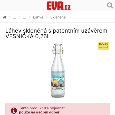
...
...
Láhve
Skleněné
Láhev skleněná s patentním uzávěrem
VESNIČKA 0,26l
pouze
osobně
Tento produkt lze objednat
pouze na osobní odběr