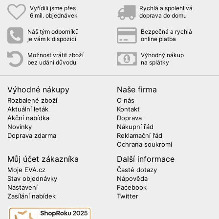
Vyřídili jsme přes
Rychlá a spolehlivá
6 mil. objednávek
doprava do domu
Náš tým odborníků
Bezpečná a rychlá
je vám k dispozici
online platba
Možnost vrátit zboží
Výhodný nákup
bez udání důvodu
na splátky
Výhodné nákupy
Naše firma
Rozbalené zboží
O nás
Aktuální leták
Kontakt
Akční nabídka
Doprava
Novinky
Nákupní řád
Doprava zdarma
Reklamační řád
Ochrana soukromí
Můj účet zákazníka
Další informace
Moje EVA.cz
Časté dotazy
Stav objednávky
Nápověda
Nastavení
Facebook
Zasílání nabídek
Twitter