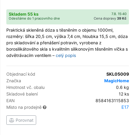
Skladem 55 ks
7.8. 15:40
Odesíláme do 1 pracovního dne
Cena dopravy
39 Kč
Praktická skleněná dóza s těsněním o objemu 1000ml,
rozměry: šířka 20,5 cm, výška 7,4 cm, hloubka 15,5 cm, dóza
pro skladování a přenášení potravin, vyrobena z
borosilikátového skla s kvalitním silikonovým těsněním víčka s
odvětrávacím ventilem –
celý popis
Objednací kód
SKL05009
Značka
MagicHome
Hmotnost vč. obalu
0.6 kg
Skladové balení
12 ks
EAN
8584163115853
E17
Místo na prodejně
Porovnat