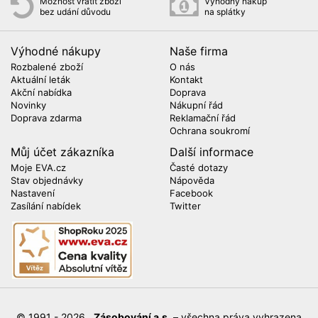
Možnost vrátit zboží
Výhodný nákup
bez udání důvodu
na splátky
Výhodné nákupy
Naše firma
Rozbalené zboží
O nás
Aktuální leták
Kontakt
Akční nabídka
Doprava
Novinky
Nákupní řád
Doprava zdarma
Reklamační řád
Ochrana soukromí
Můj účet zákazníka
Další informace
Moje EVA.cz
Časté dotazy
Stav objednávky
Nápověda
Nastavení
Facebook
Zasílání nabídek
Twitter
© 1991 - 2026
Zásobování a.s.
– všechna práva vyhrazena