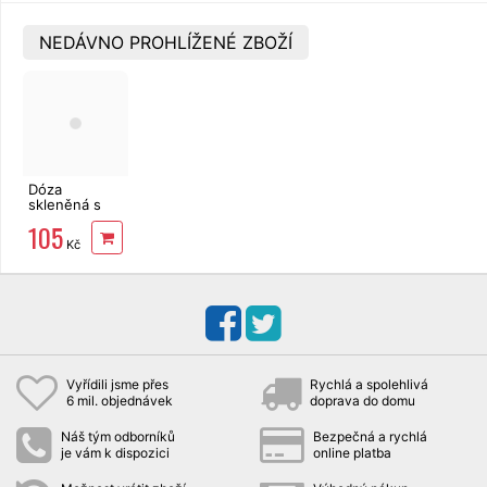
NEDÁVNO PROHLÍŽENÉ ZBOŽÍ
Dóza
skleněná s
těsněním
105
MagicHome
Kč
CLIP s
ventilem 1l,
obdélníková
Vyřídili jsme přes
Rychlá a spolehlivá
6 mil. objednávek
doprava do domu
Náš tým odborníků
Bezpečná a rychlá
je vám k dispozici
online platba