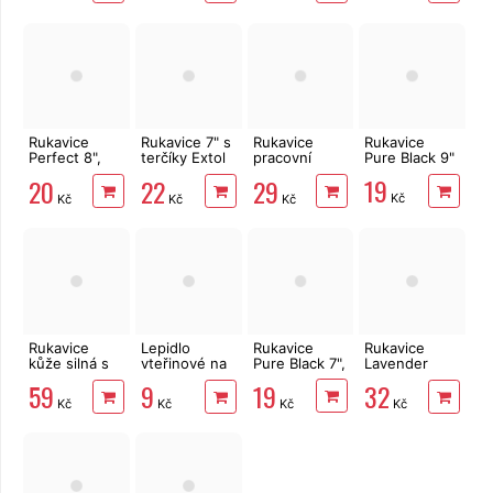
Rukavice
Rukavice 7" s
Rukavice
Rukavice
Perfect 8",
terčíky Extol
pracovní
Pure Black 9"
latex
Lady
zimní WINTER
19
20
22
29
FOX 9", latex
Kč
Kč
Kč
Kč
Rukavice
Lepidlo
Rukavice
Rukavice
kůže silná s
vteřinové na
Pure Black 7",
Lavender
textilem 10"
kov, plast,
FULL 8", latex
19
59
9
32
gumu i dřevo
Kč
Kč
Kč
Kč