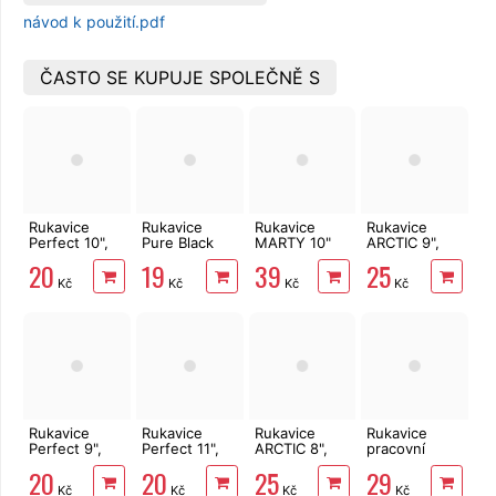
návod k použití.pdf
ČASTO SE KUPUJE SPOLEČNĚ S
Rukavice
Rukavice
Rukavice
Rukavice
Perfect 10",
Pure Black
MARTY 10"
ARCTIC 9",
latex
10"
žluto-černé
latex
20
19
39
25
Kč
Kč
Kč
Kč
Rukavice
Rukavice
Rukavice
Rukavice
Perfect 9",
Perfect 11",
ARCTIC 8",
pracovní
latex
latex
latex
zimní WINTER
20
20
25
29
FOX 11", latex
Kč
Kč
Kč
Kč