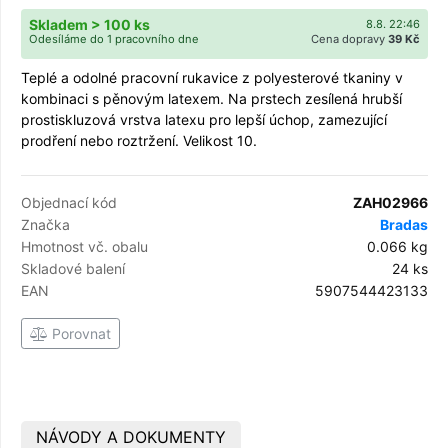
Skladem > 100 ks
8.8. 22:46
Odesíláme do 1 pracovního dne
Cena dopravy
39 Kč
Teplé a odolné pracovní rukavice z polyesterové tkaniny v
kombinaci s pěnovým latexem. Na prstech zesílená hrubší
prostiskluzová vrstva latexu pro lepší úchop, zamezující
prodření nebo roztržení. Velikost 10.
Objednací kód
ZAH02966
Značka
Bradas
Hmotnost vč. obalu
0.066 kg
Skladové balení
24 ks
EAN
5907544423133
Porovnat
NÁVODY A DOKUMENTY