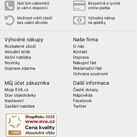
Náš tým odborníků
Bezpečná a rychlá
je vám k dispozici
online platba
Možnost vrátit zboží
Výhodný nákup
bez udání důvodu
na splátky
Výhodné nákupy
Naše firma
Rozbalené zboží
O nás
Aktuální leták
Kontakt
Akční nabídka
Doprava
Novinky
Nákupní řád
Doprava zdarma
Reklamační řád
Ochrana soukromí
Můj účet zákazníka
Další informace
Moje EVA.cz
Časté dotazy
Stav objednávky
Nápověda
Nastavení
Facebook
Zasílání nabídek
Twitter