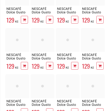
NESCAFÉ
NESCAFÉ
NESCAFÉ
NESCAFÉ
Dolce Gusto
Dolce Gusto
Dolce Gusto
Dolce Gusto
Cappuccino
Latté
Caffe Lungo
Chococino
129
129
129
129
8+8 ks
Macchiato
16 ks
8+8 ks
Kč
Kč
Kč
Kč
8+8 ks
NESCAFÉ
NESCAFÉ
NESCAFÉ
NESCAFÉ
Dolce Gusto
Dolce Gusto
Dolce Gusto
Dolce Gusto
Café au Lait
Nesquik 16
Cortado
Latté
129
129
129
129
16 ks
ks
Espresso
Macchiato
Kč
Kč
Kč
Kč
Macchiato 16
Caramel 8+8
ks
ks
NESCAFÉ
NESCAFÉ
NESCAFÉ
NESCAFÉ
Dolce Gusto
Dolce Gusto
Dolce Gusto
Dolce Gusto
Flat White 16
Caffé Lungo
Café au Lait
Cappuccino