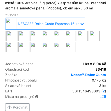
mletá 100% Arabica, 6 g porce) k espressům Krups, intenzivní
aroma a sametová pěna, (Piccollo), objem šálku 50 ml.
VARIANTY
NESCAFÉ Dolce Gusto Espresso 16 ks
Jednotková cena
1 ks = 8,06 Kč
Objednací kód
33418
Značka
Nescafé Dolce Gusto
Hmotnost vč. obalu
0.175 kg
Skladové balení
3 ks
EAN
5011546498393 (
2
)
L29
Místo na prodejně
Porovnat