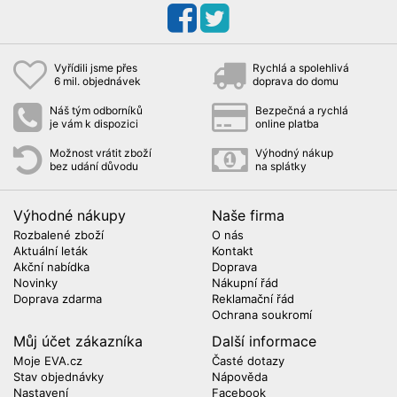
Vyřídili jsme přes
Rychlá a spolehlivá
6 mil. objednávek
doprava do domu
Náš tým odborníků
Bezpečná a rychlá
je vám k dispozici
online platba
Možnost vrátit zboží
Výhodný nákup
bez udání důvodu
na splátky
Výhodné nákupy
Naše firma
Rozbalené zboží
O nás
Aktuální leták
Kontakt
Akční nabídka
Doprava
Novinky
Nákupní řád
Doprava zdarma
Reklamační řád
Ochrana soukromí
Můj účet zákazníka
Další informace
Moje EVA.cz
Časté dotazy
Stav objednávky
Nápověda
Nastavení
Facebook