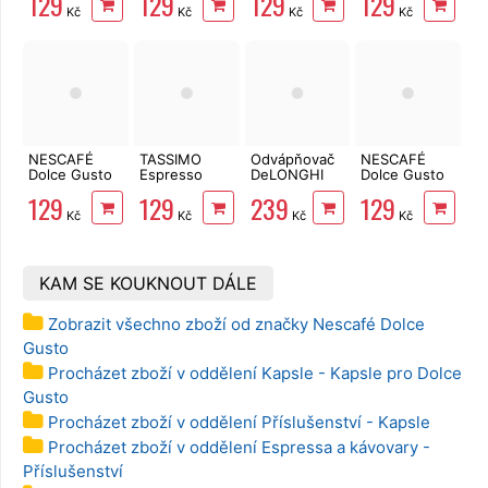
129
129
129
129
ks
Intenso 16 ks
Intenso 16 ks
Skinny &
Kč
Kč
Kč
Kč
Unsweetened
8+8 ks
NESCAFÉ
TASSIMO
Odvápňovač
NESCAFÉ
Dolce Gusto
Espresso
DeLONGHI
Dolce Gusto
Caffé Grande
Jacobs
Eco Decalk
KitKat 16 ks
129
129
239
129
Intenso 16 ks
DLSC 500 pro
Kč
Kč
Kč
Kč
kávovary,
500 ml
KAM SE KOUKNOUT DÁLE
Zobrazit všechno zboží od značky Nescafé Dolce
Gusto
Procházet zboží v oddělení Kapsle - Kapsle pro Dolce
Gusto
Procházet zboží v oddělení Příslušenství - Kapsle
Procházet zboží v oddělení Espressa a kávovary -
Příslušenství