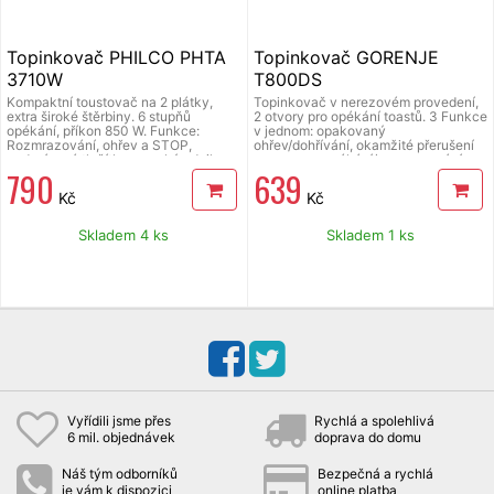
Topinkovač PHILCO PHTA
Topinkovač GORENJE
3710W
T800DS
Kompaktní toustovač na 2 plátky,
Topinkovač v nerezovém provedení,
extra široké štěrbiny. 6 stupňů
2 otvory pro opékání toastů. 3 Funkce
opékání, příkon 850 W. Funkce:
v jednom: opakovaný
Rozmrazování, ohřev a STOP,
ohřev/dohřívání, okamžité přerušení
podsvícená tlačítka, vysoký zdvih,
provozu, rozpékání/rozmrazování
790
639
vyjímatelná miska na drobky.
mraženého pečiva, zásobník na
drobky pro snadné čištění, opékací
Kč
Kč
mřížka, časovač. Hmotnost 1,1 kg,
rozměry (š x v x h): 320 x 168 x 191
mm.
Skladem 4 ks
Skladem 1 ks
Vyřídili jsme přes
Rychlá a spolehlivá
6 mil. objednávek
doprava do domu
Náš tým odborníků
Bezpečná a rychlá
je vám k dispozici
online platba