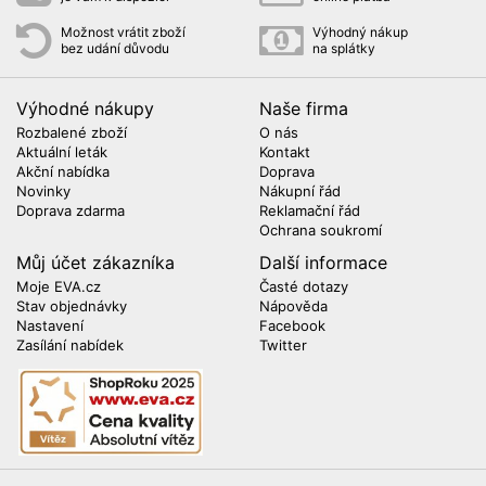
Možnost vrátit zboží
Výhodný nákup
bez udání důvodu
na splátky
Výhodné nákupy
Naše firma
Rozbalené zboží
O nás
Aktuální leták
Kontakt
Akční nabídka
Doprava
Novinky
Nákupní řád
Doprava zdarma
Reklamační řád
Ochrana soukromí
Můj účet zákazníka
Další informace
Moje EVA.cz
Časté dotazy
Stav objednávky
Nápověda
Nastavení
Facebook
Zasílání nabídek
Twitter