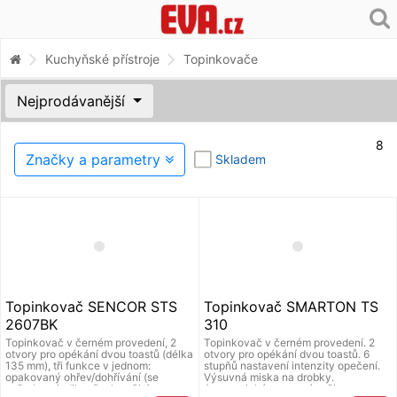
Kuchyňské přístroje
Topinkovače
Nejprodávanější
8
Značky a parametry
Skladem
Topinkovač SENCOR STS
Topinkovač SMARTON TS
2607BK
310
Topinkovač v černém provedení, 2
Topinkovač v černém provedení. 2
otvory pro opékání dvou toastů (délka
otvory pro opékání dvou toastů. 6
135 mm), tři funkce v jednom:
stupňů nastavení intenzity opečení.
opakovaný ohřev/dohřívání (se
Výsuvná miska na drobky.
světelnou indikací), okamžité
Automatické vysunutí pečiva a