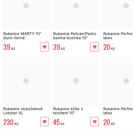
Rukavice MARTY 10"
Rukavice Pelican/Pedro
Rukavice Perfect
žluto-černé
bavlna-kozinka 10"
latex
39
39
20
Kč
Kč
Kč
Rukavice víceúčelové
Rukavice kůže s
Rukavice Perfect
Lobster XL
textilem 10"
latex
230
45
20
Kč
Kč
Kč