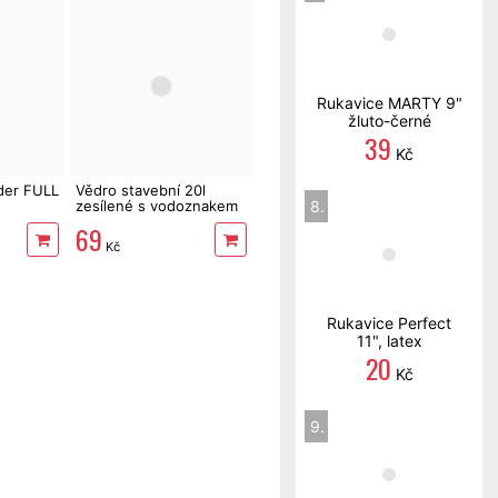
Rukavice MARTY 9"
žluto-černé
39
Kč
der FULL
Vědro stavební 20l
8.
zesílené s vodoznakem
69
Kč
Rukavice Perfect
11", latex
20
Kč
9.