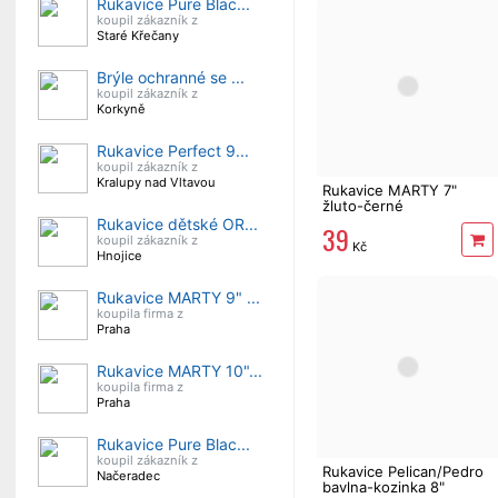
Rukavice Pure Blac...
koupil zákazník z
Staré Křečany
Brýle ochranné se ...
koupil zákazník z
Korkyně
Rukavice Perfect 9...
koupil zákazník z
Kralupy nad Vltavou
Rukavice MARTY 7"
žluto-černé
Rukavice dětské OR...
39
koupil zákazník z
Kč
Hnojice
Rukavice MARTY 9" ...
koupila firma z
Praha
Rukavice MARTY 10"...
koupila firma z
Praha
Rukavice Pure Blac...
koupil zákazník z
Rukavice Pelican/Pedro
Načeradec
bavlna-kozinka 8"