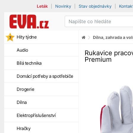
Leták
|
Novinky
|
Stav objednávky
|
Kontak
Hity týdne
Dílna, zahrada a vo
Audio
Rukavice praco
Premium
Bílá technika
Domácí potřeby a spotřebiče
Drogerie
Dílna
Elektropříslušenství
Hračky