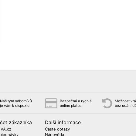
Náš tým odborníků
Bezpečná a rychlá
Možnost vrát
je vám k dispozici
online platba
bez udání d
čet zákazníka
Další informace
EVA.cz
Časté dotazy
bjednávky
Nápověda