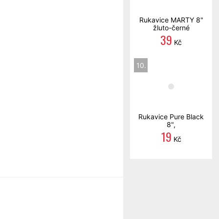
Rukavice MARTY 8"
žluto-černé
39
Kč
10.
Rukavice Pure Black
8",
19
Kč