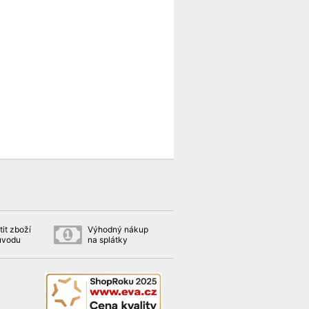
it zboží
Výhodný nákup
ůvodu
na splátky