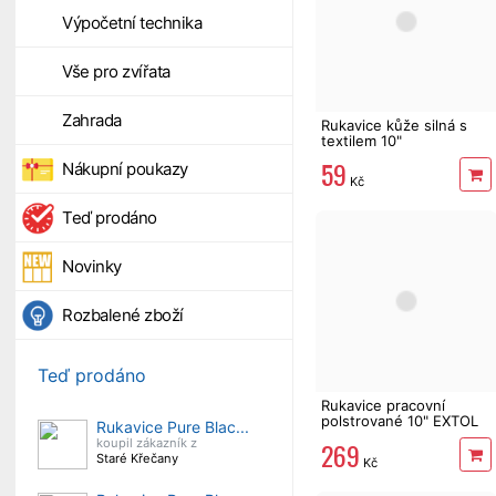
Výpočetní technika
Vše pro zvířata
Zahrada
Rukavice kůže silná s
textilem 10"
59
Nákupní poukazy
Kč
Teď prodáno
Novinky
Rozbalené zboží
Teď prodáno
Rukavice pracovní
polstrované 10" EXTOL
Rukavice Pure Blac...
PREMIUM
269
koupil zákazník z
Staré Křečany
Kč