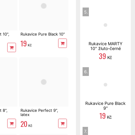
5.
 10",
Rukavice Pure Black 10"
19
Rukavice MARTY
Kč
10" žluto-černé
39
Kč
6.
Rukavice Pure Black
9"
 8",
Rukavice Perfect 9",
19
latex
Kč
20
Kč
7.