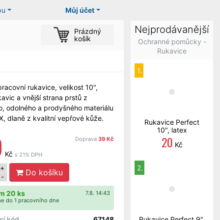
pu
Můj účet
Nejprodávanější
Prázdný
košík
Ochranné pomůcky -
Rukavice
1.
racovní rukavice, velikost 10",
kavic a vnější strana prstů z
, odolného a prodyšného materiálu
 dlaně z kvalitní vepřové kůže.
Rukavice Perfect
10", latex
9
20
Doprava
39 Kč
Kč
Kč
s 21% DPH
+
2.
Do košíku
-
m 20 ks
7.8. 14:43
e do 1 pracovního dne
cí kód
67148
Rukavice Perfect 9",