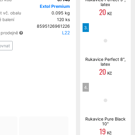
latex
Extol Premium
20
 vč. obalu
0.095 kg
Kč
 balení
120 ks
8595126961226
3.
L22
 prodejně
ovnat
Rukavice Perfect 8",
latex
20
Kč
4.
Rukavice Pure Black
10"
19
Kč