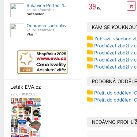
39
Rukavice Perfect 1...
Kč
koupil zákazník z
Načeradec
Ochranná sada hlav...
KAM SE KOUKNOU
koupil zákazník z
Vlašim
Zobrazit všechno z
Procházet zboží v 
Procházet zboží v 
Procházet zboží v o
Procházet zboží v o
PODOBNÁ ODDĚLE
Leták EVA.cz
Přejít do oddělení
22.7. - 10.8.2026
Přejít do oddělení
NEDÁVNO PROHLÍŽ