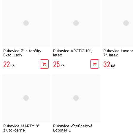
Rukavice 7" s terčíky
Rukavice ARCTIC 10",
Rukavice Laven
Extol Lady
latex
7", latex
22
25
32
Kč
Kč
Kč
Rukavice MARTY 8"
Rukavice víceúčelové
žluto-černé
Lobster L