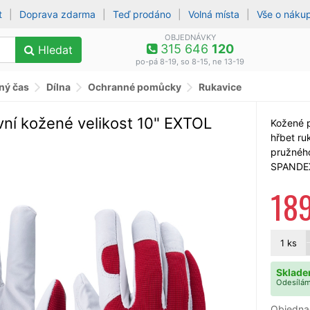
t
|
Doprava zdarma
|
Teď prodáno
|
Volná místa
|
Vše o náku
OBJEDNÁVKY
315 646
120
Hledat
po-pá 8-19, so 8-15, ne 13-19
lný čas
Dílna
Ochranné pomůcky
Rukavice
vní kožené velikost 10" EXTOL
Kožené p
hřbet ru
pružného
SPANDEX,
18
1
ks
Sklade
Odesílám
Objedna