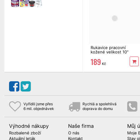
Rukavice pracovní
kožené velikost 10"
EXTOL Premium
189
Kč
Vyřídili jsme přes
Rychlá a spolehlivá
6 mil. objednávek
doprava do domu
Výhodné nákupy
Naše firma
Můj ú
Rozbalené zboží
O nás
Moje 
Aktuální leták
Kontakt
Stav o