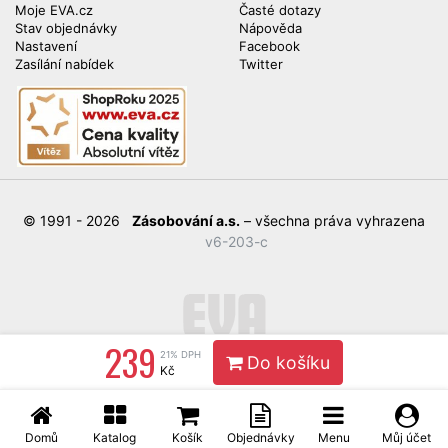
Moje EVA.cz
Časté dotazy
Stav objednávky
Nápověda
Nastavení
Facebook
Zasílání nabídek
Twitter
© 1991 - 2026
Zásobování a.s.
– všechna práva vyhrazena
v6-203-c
239
21% DPH
Do košíku
Kč
Domů
Katalog
Košík
Objednávky
Menu
Můj účet