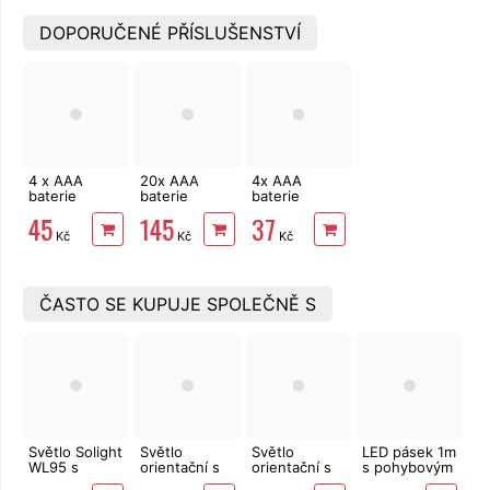
DOPORUČENÉ PŘÍSLUŠENSTVÍ
4 x AAA
20x AAA
4x AAA
baterie
baterie
baterie
alkalická
alkalická
alkalická
45
145
37
VARTA LONG
EXTOL
EXTOL
Kč
Kč
Kč
LIFE LR03
ENERGY
ENERGY
alkalická
ULTRA Plus
ULTRA Plus
LR03
LR03
ČASTO SE KUPUJE SPOLEČNĚ S
Světlo Solight
Světlo
Světlo
LED pásek 1m
WL95 s
orientační s
orientační s
s pohybovým
dálkovým
čidlem, teplé
čidlem
čidlem na