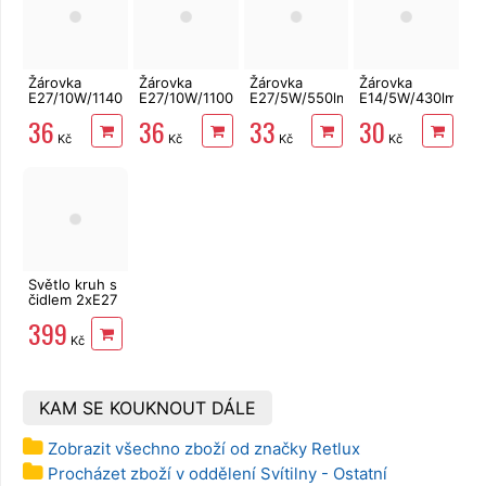
Žárovka
Žárovka
Žárovka
Žárovka
E27/10W/1140lm/4200K
E27/10W/1100lm/3000K
E27/5W/550lm/3000K
E14/5W/430lm/27
LED A60
LED A60
LED A60
LED mini
36
36
33
30
ECOLITE
ECOLITE
ECOLITE
globe Ecolite
Kč
Kč
Kč
Kč
Světlo kruh s
čidlem 2xE27
Ecolite
399
WHST78-BI
Kč
VERA
KAM SE KOUKNOUT DÁLE
Zobrazit všechno zboží od značky Retlux
Procházet zboží v oddělení Svítilny - Ostatní