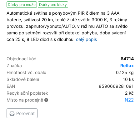
Dárky pro muže
Dárky pro kluky
Automatická svítilna s pohybovým PIR čidlem na 3 AAA
baterie, svítivost 20 lm, teplé žluté světlo 3000 K, 3 režimy
provozu, zapnuto/vypnuto/AUTO, v režimu AUTO se světlo
samo po setmění rozsvítí při detekci pohybu, doba svícení
cca 25 s, 8 LED diod s s dlouhou
celý popis
Objednací kód
84714
Značka
Retlux
Hmotnost vč. obalu
0.125 kg
Skladové balení
10 ks
EAN
8590669281091
Recyklační poplatek
2 Kč
N22
Místo na prodejně
Porovnat