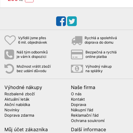
teplé světlo
Retlux RNL
105
Vyřídili jsme přes
Rychlá a spolehlivá
6 mil. objednávek
doprava do domu
Náš tým odborníků
Bezpečná a rychlá
je vám k dispozici
online platba
Možnost vrátit zboží
Výhodný nákup
bez udání důvodu
na splátky
Výhodné nákupy
Naše firma
Rozbalené zboží
O nás
Aktuální leták
Kontakt
Akční nabídka
Doprava
Novinky
Nákupní řád
Doprava zdarma
Reklamační řád
Ochrana soukromí
Můj účet zákazníka
Další informace