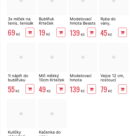
3x míček na
Bublifuk
Modelovací
Ryba do
tenis, tenisák
Krteček
hmota Beasts
vany,
Berger 18 ks
natahovací 15
69
19
139
45
kelímků
cm
Kč
Kč
Kč
Kč
1l náplň do
Míč měkký
Modelovací
Vejce 12 cm,
bublifuku
10cm Krteček
hmota
rostoucí
Monsters
jednorožec
55
49
139
79
Berger 18 ks
Kč
Kč
Kč
Kč
kelímků
Kuličky
Kačenka do