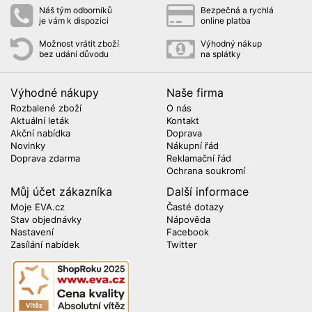
Náš tým odborníků
Bezpečná a rychlá
je vám k dispozici
online platba
Možnost vrátit zboží
Výhodný nákup
bez udání důvodu
na splátky
Výhodné nákupy
Naše firma
Rozbalené zboží
O nás
Aktuální leták
Kontakt
Akční nabídka
Doprava
Novinky
Nákupní řád
Doprava zdarma
Reklamační řád
Ochrana soukromí
Můj účet zákazníka
Další informace
Moje EVA.cz
Časté dotazy
Stav objednávky
Nápověda
Nastavení
Facebook
Zasílání nabídek
Twitter