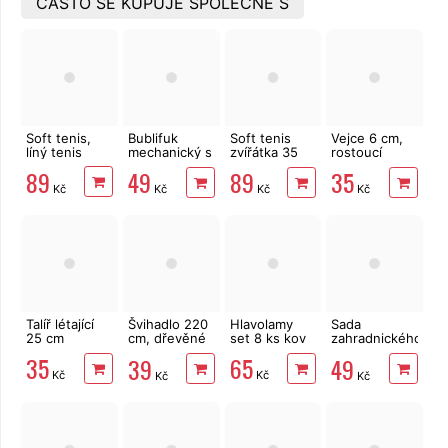
ČASTO SE KUPUJE SPOLEČNĚ S
Soft tenis,
Bublifuk
Soft tenis
Vejce 6 cm,
líný tenis
mechanický s
zvířátka 35
rostoucí
náplní, Krtek
cm
dinosaurus
89
49
89
35
Kč
Kč
Kč
Kč
Talíř létající
Švihadlo 220
Hlavolamy
Sada
25 cm
cm, dřevěné
set 8 ks kov
zahradnického
rukojeti
nářadí 3 ks
35
65
39
49
kov/dřevo,
Kč
Kč
Kč
Kč
dětské