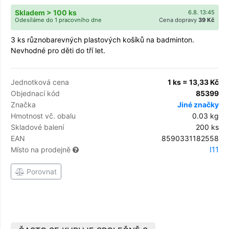
Skladem > 100 ks
6.8. 13:45
Odesíláme do 1 pracovního dne
Cena dopravy
39 Kč
3 ks různobarevných plastových košíků na badminton.
Nevhodné pro děti do tří let.
Jednotková cena
1 ks = 13,33 Kč
Objednací kód
85399
Značka
Jiné značky
Hmotnost vč. obalu
0.03 kg
Skladové balení
200 ks
EAN
8590331182558
I11
Místo na prodejně
Porovnat