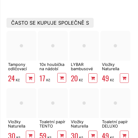
ČASTO SE KUPUJE SPOLEČNĚ S
Tampony
10x houbička
LYBAR
Vložky
odličovací
na nádobí
bambusové
Naturella
LINTEO 120
vatové
Classic Maxi
17
24
20
49
ks
tyčinky 200
16 ks
Kč
Kč
Kč
Kč
ks
Vložky
Toaletní papír
Vložky
Toaletní papír
Naturella
TENTO
Naturella
DELUXO
Classic
Forest
Maxi Night 7
3vrstvý 8 rolí,
30
59
30
49
Normal s
3vrstvý 8 rolí,
ks
132 m
Kč
Kč
Kč
Kč