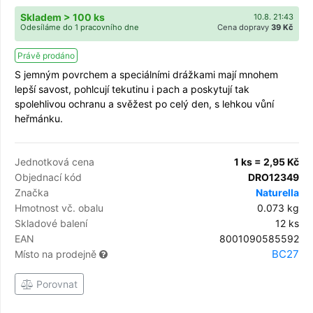
Skladem > 100 ks
10.8. 21:43
Odesíláme do 1 pracovního dne
Cena dopravy
39 Kč
Právě prodáno
S jemným povrchem a speciálními drážkami mají mnohem
lepší savost, pohlcují tekutinu i pach a poskytují tak
spolehlivou ochranu a svěžest po celý den, s lehkou vůní
heřmánku.
Jednotková cena
1 ks = 2,95 Kč
Objednací kód
DRO12349
Značka
Naturella
Hmotnost vč. obalu
0.073 kg
Skladové balení
12 ks
EAN
8001090585592
BC27
Místo na prodejně
Porovnat