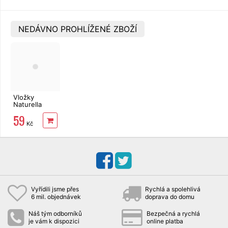
NEDÁVNO PROHLÍŽENÉ ZBOŽÍ
Vložky
Naturella
Ultra Normal
59
20 ks
Kč
Vyřídili jsme přes
Rychlá a spolehlivá
6 mil. objednávek
doprava do domu
Náš tým odborníků
Bezpečná a rychlá
je vám k dispozici
online platba