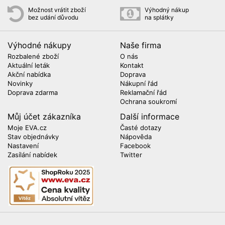
Možnost vrátit zboží
Výhodný nákup
bez udání důvodu
na splátky
Výhodné nákupy
Naše firma
Rozbalené zboží
O nás
Aktuální leták
Kontakt
Akční nabídka
Doprava
Novinky
Nákupní řád
Doprava zdarma
Reklamační řád
Ochrana soukromí
Můj účet zákazníka
Další informace
Moje EVA.cz
Časté dotazy
Stav objednávky
Nápověda
Nastavení
Facebook
Zasílání nabídek
Twitter