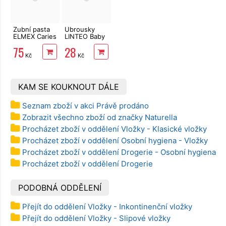
Zubní pasta
Ubrousky
ELMEX Caries
LINTEO Baby
Protection 75
Měsíček
75
28
ml
lékařský 72
Kč
Kč
ks
KAM SE KOUKNOUT DÁLE
Seznam zboží v akci Právě prodáno
Zobrazit všechno zboží od značky Naturella
Procházet zboží v oddělení Vložky - Klasické vložky
Procházet zboží v oddělení Osobní hygiena - Vložky
Procházet zboží v oddělení Drogerie - Osobní hygiena
Procházet zboží v oddělení Drogerie
PODOBNÁ ODDĚLENÍ
Přejít do oddělení Vložky - Inkontinenční vložky
Přejít do oddělení Vložky - Slipové vložky