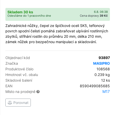
Skladem 30 ks
6.8. 06:38
Odesíláme do 1 pracovního dne
Cena dopravy
39 Kč
Zahradnické nůžky, čepel ze špičkové oceli SK5, teflonový
povrch spodní čelisti pomáhá zabraňovat ulpívání rostlinných
zbytků, stříhání rostlin do průměru 20 mm, délka 210 mm,
zámek nůžek pro bezpečnou manipulaci a skladování.
Objednací kód
93897
Značka
MASIPRO
Produktové číslo
108568
Hmotnost vč. obalu
0.239 kg
Skladové balení
12 ks
EAN
8590499085685
M17
Místo na prodejně
Porovnat