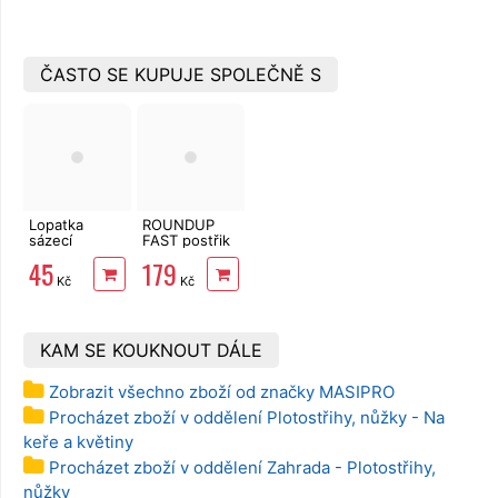
ČASTO SE KUPUJE SPOLEČNĚ S
Lopatka
ROUNDUP
sázecí
FAST postřik
kovová široká
1l bez
45
179
Bradas DE
glyfosátu
Kč
Kč
LUXE
KAM SE KOUKNOUT DÁLE
Zobrazit všechno zboží od značky MASIPRO
Procházet zboží v oddělení Plotostřihy, nůžky - Na
keře a květiny
Procházet zboží v oddělení Zahrada - Plotostřihy,
nůžky