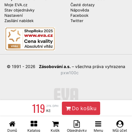
Moje EVA.cz
Časté dotazy
Stav objednávky
Nápověda
Nastavení
Facebook
Zasílání nabídek
Twitter
© 1991 - 2026
Zásobování a.s.
– všechna práva vyhrazena
pxw100c
119
21% DPH
Do košíku
Kč
Domů
Katalog
Košík
Objednávky
Menu
Můj účet