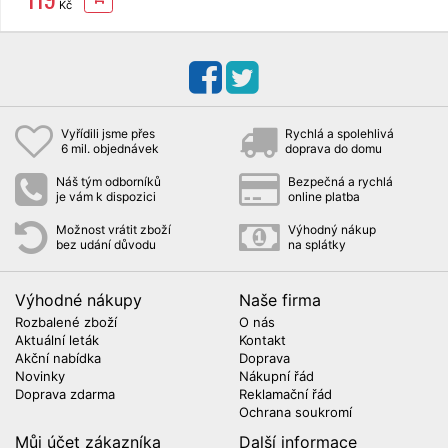
Kč
CP03
Vyřídili jsme přes
Rychlá a spolehlivá
6 mil. objednávek
doprava do domu
Náš tým odborníků
Bezpečná a rychlá
je vám k dispozici
online platba
Možnost vrátit zboží
Výhodný nákup
bez udání důvodu
na splátky
Výhodné nákupy
Naše firma
Rozbalené zboží
O nás
Aktuální leták
Kontakt
Akční nabídka
Doprava
Novinky
Nákupní řád
Doprava zdarma
Reklamační řád
Ochrana soukromí
Můj účet zákazníka
Další informace