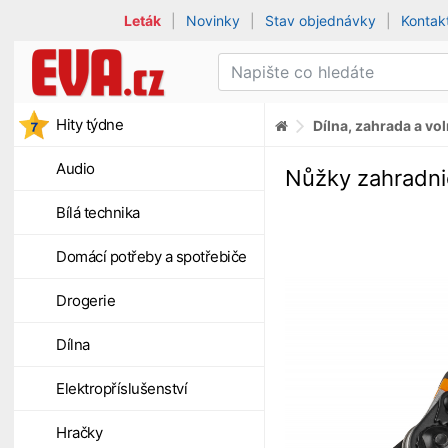
Leták
|
Novinky
|
Stav objednávky
|
Kontak
Hity týdne
Dílna, zahrada a vo
Audio
Nůžky zahradn
Bílá technika
Domácí potřeby a spotřebiče
Drogerie
Dílna
Elektropříslušenství
Hračky