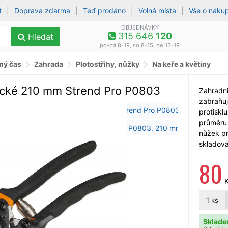
t
|
Doprava zdarma
|
Teď prodáno
|
Volná místa
|
Vše o náku
OBJEDNÁVKY
315 646
120
Hledat
po-pá 8-19, so 8-15, ne 13-19
lný čas
Zahrada
Plotostřihy, nůžky
Na keře a květiny
ické 210 mm Strend Pro P0803
Zahradni
zabraňuj
protisklu
průměru
nůžek p
skladová
80
1
ks
Sklade