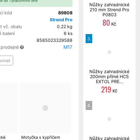
e do 1 pracovního dne
Nůžky zahradnické
210 mm Strend Pro
cí kód
89808
P0803
80
Strend Pro
Kč
 vč. obalu
0.22 kg
 balení
6 ks
3.
8585023329588
M17
 prodejně
ovnat
Nůžky zahradnické
200mm přímé HCS
EXTOL PRE...
219
Kč
4.
cké
Motyčka s kypřičem
Nůžky zahradnické