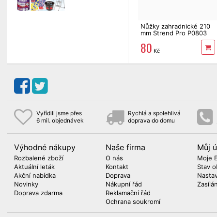
Nůžky zahradnické 210
mm Strend Pro P0803
80
Kč
Vyřídili jsme přes
Rychlá a spolehlivá
6 mil. objednávek
doprava do domu
Výhodné nákupy
Naše firma
Můj ú
Rozbalené zboží
O nás
Moje 
Aktuální leták
Kontakt
Stav o
Akční nabídka
Doprava
Nasta
Novinky
Nákupní řád
Zasílá
Doprava zdarma
Reklamační řád
Ochrana soukromí