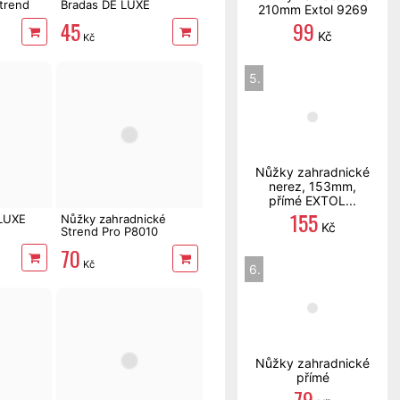
trend
Bradas DE LUXE
210mm Extol 9269
99
45
Kč
Kč
5.
Nůžky zahradnické
nerez, 153mm,
přímé EXTOL...
155
 LUXE
Nůžky zahradnické
Kč
Strend Pro P8010
200mm Softdipp
70
Kč
6.
Nůžky zahradnické
přímé
79