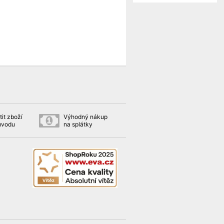
it zboží
Výhodný nákup
ůvodu
na splátky