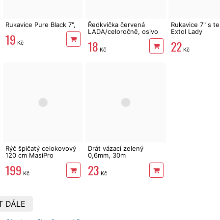
Rukavice Pure Black 7",
Ředkvička červená
Rukavice 7" s te
LADA/celoročně, osivo
Extol Lady
19
18
22
Kč
Kč
Kč
Rýč špičatý celokovový
Drát vázací zelený
120 cm MasiPro
0,6mm, 30m
199
23
Kč
Kč
T DÁLE