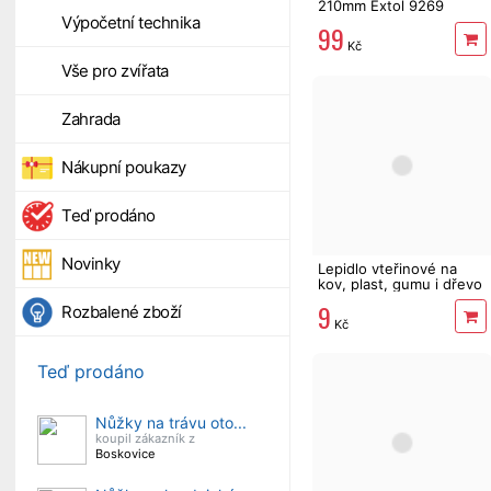
210mm Extol 9269
Výpočetní technika
99
Kč
Vše pro zvířata
Zahrada
Nákupní poukazy
Teď prodáno
Novinky
Lepidlo vteřinové na
kov, plast, gumu i dřevo
9
Rozbalené zboží
Kč
Teď prodáno
Nůžky na trávu oto...
koupil zákazník z
Boskovice