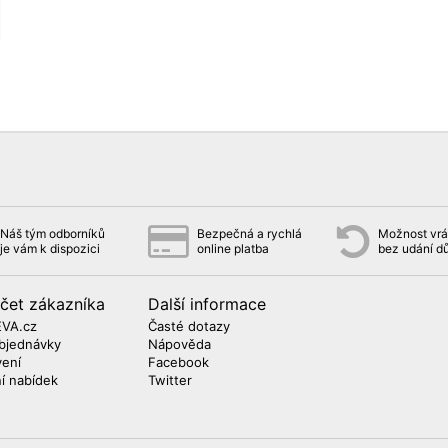
Náš tým odborníků
Bezpečná a rychlá
Možnost vrát
je vám k dispozici
online platba
bez udání d
čet zákazníka
Další informace
EVA.cz
Časté dotazy
bjednávky
Nápověda
vení
Facebook
ní nabídek
Twitter