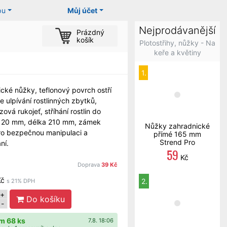
pu
Můj účet
Nejprodávanější
Prázdný
košík
Plotostřihy, nůžky - Na
keře a květiny
1.
cké nůžky, teflonový povrch ostří
e ulpívání rostlinných zbytků,
zová rukojeť, stříhání rostlin do
 20 mm, délka 210 mm, zámek
Nůžky zahradnické
ro bezpečnou manipulaci a
přímé 165 mm
Strend Pro
ní.
59
Kč
Doprava
39 Kč
Kč
2.
s 21% DPH
+
Do košíku
-
m 68 ks
7.8. 18:06