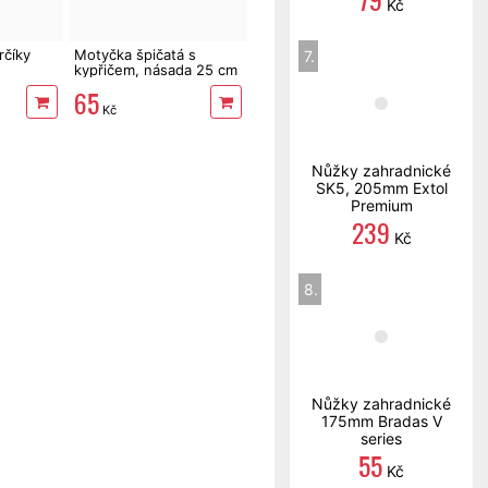
Kč
rčíky
Motyčka špičatá s
7.
kypřičem, násada 25 cm
65
Kč
Nůžky zahradnické
SK5, 205mm Extol
Premium
239
Kč
8.
Nůžky zahradnické
175mm Bradas V
series
55
Kč