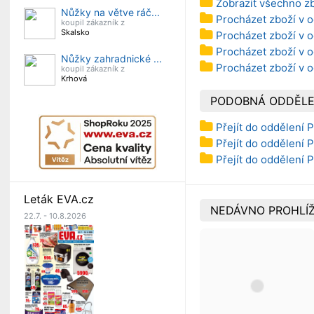
Zobrazit všechno z
Nůžky na větve ráč...
Procházet zboží v o
koupil zákazník z
Skalsko
Procházet zboží v o
Procházet zboží v o
Nůžky zahradnické ...
Procházet zboží v o
koupil zákazník z
Krhová
PODOBNÁ ODDĚLE
Přejít do oddělení P
Přejít do oddělení P
Přejít do oddělení P
Leták EVA.cz
NEDÁVNO PROHLÍŽ
22.7. - 10.8.2026