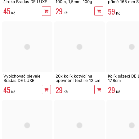
široká Bradas DE LUXE
100m, 1,5mm, 100g
přímé 165 mm S
Pro
45
29
59
Kč
Kč
Kč
Vypichovač plevele
20x kolík kotvící na
Kolík sázecí DE
Bradas DE LUXE
upevnění textilie 12 cm
17,8cm
45
29
29
Kč
Kč
Kč