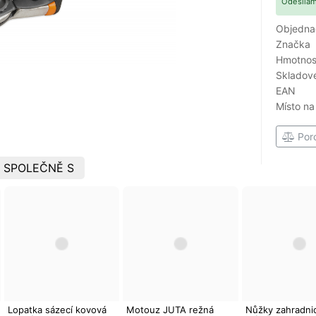
Odesílám
Objedna
Značka
Hmotnost
Skladové
EAN
Místo na
Por
 SPOLEČNĚ S
Lopatka sázecí kovová
Motouz JUTA režná
Nůžky zahradni