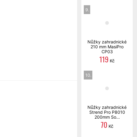
9.
Nůžky zahradnické
210 mm MasiPro
CP03
119
Kč
10.
Nůžky zahradnické
Strend Pro P8010
200mm So...
70
Kč