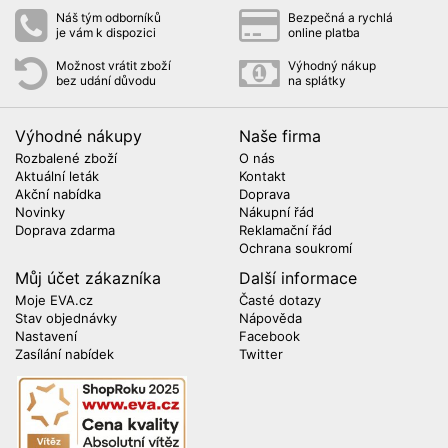
Náš tým odborníků
Bezpečná a rychlá
je vám k dispozici
online platba
Možnost vrátit zboží
Výhodný nákup
bez udání důvodu
na splátky
Výhodné nákupy
Naše firma
Rozbalené zboží
O nás
Aktuální leták
Kontakt
Akční nabídka
Doprava
Novinky
Nákupní řád
Doprava zdarma
Reklamační řád
Ochrana soukromí
Můj účet zákazníka
Další informace
Moje EVA.cz
Časté dotazy
Stav objednávky
Nápověda
Nastavení
Facebook
Zasílání nabídek
Twitter