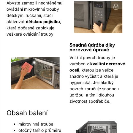
Abyste zamezili nechtěnému
ovládání mikrovlnné trouby
dětskými ručkami, stačí
aktivovat
dětskou pojistku
,
která dočasně zablokuje
veškeré ovládání trouby.
Snadná údržba díky
nerezové úpravě
Vnitřní povrch trouby je
vyroben z
kvalitní nerezové
oceli
, kterou lze velice
snadno vyčistit a která je
hygienická. Její hladký
povrch zaručuje snadnou
údržbu, a tím i dlouhou
životnost spotřebiče.
Obsah balení
mikrovlnná trouba
otočný talíř o průměru