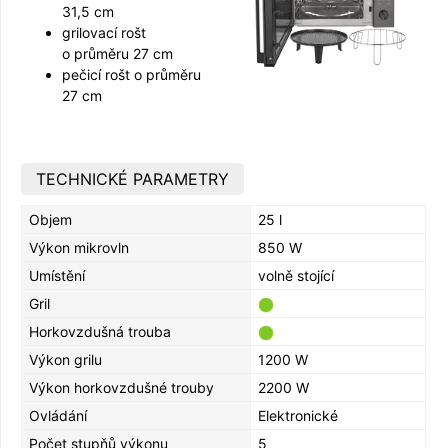
31,5 cm
grilovací rošt
o průměru 27 cm
pečicí rošt o průměru
27 cm
TECHNICKÉ PARAMETRY
Objem
25 l
Výkon mikrovln
850 W
Umístění
volně stojící
Gril
Horkovzdušná trouba
Výkon grilu
1200 W
Výkon horkovzdušné trouby
2200 W
Ovládání
Elektronické
Počet stupňů výkonu
5