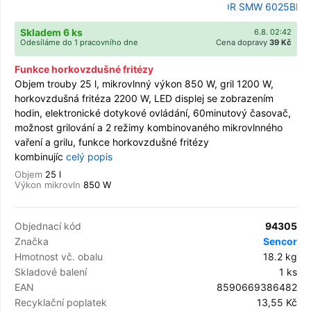
Skladem 6 ks
6.8. 02:42
Odesíláme do 1 pracovního dne
Cena dopravy
39 Kč
Funkce horkovzdušné fritézy
Objem trouby 25 l, mikrovlnný výkon 850 W, gril 1200 W,
horkovzdušná fritéza 2200 W, LED displej se zobrazením
hodin, elektronické dotykové ovládání, 60minutový časovač,
možnost grilování a 2 režimy kombinovaného mikrovlnného
vaření a grilu, funkce horkovzdušné fritézy
kombinujíc
celý popis
Objem
25 l
Výkon mikrovln
850 W
Objednací kód
94305
Značka
Sencor
Hmotnost vč. obalu
18.2 kg
Skladové balení
1 ks
EAN
8590669386482
Recyklační poplatek
13,55 Kč