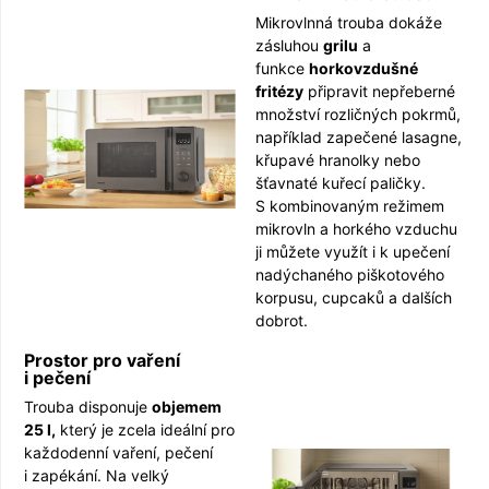
Mikrovlnná trouba dokáže
zásluhou
grilu
a
funkce
horkov­zdušné
fritézy
připravit nepřeberné
množství rozličných pokrmů,
například zapečené lasagne,
křupavé hranolky nebo
šťavnaté kuřecí paličky.
S kombinovaným režimem
mikrovln a horkého vzduchu
ji můžete využít i k upečení
nadýchaného piškotového
korpusu, cupcaků a dalších
dobrot.
Prostor pro vaření
i pečení
Trouba disponuje
objemem
25 l,
který je zcela ideální pro
každodenní vaření, pečení
i zapékání. Na velký