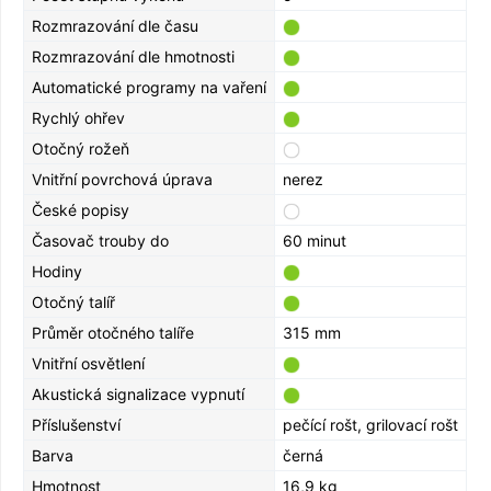
Rozmrazování dle času
Rozmrazování dle hmotnosti
Automatické programy na vaření
Rychlý ohřev
Otočný rožeň
Vnitřní povrchová úprava
nerez
České popisy
Časovač trouby do
60 minut
Hodiny
Otočný talíř
Průměr otočného talíře
315 mm
Vnitřní osvětlení
Akustická signalizace vypnutí
Příslušenství
pečící rošt, grilovací rošt
Barva
černá
Hmotnost
16,9 kg